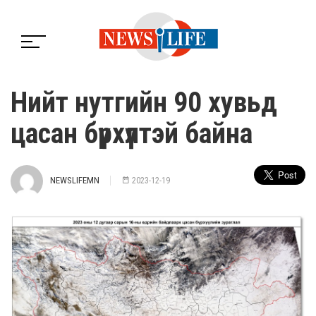
Нийт нутгийн 90 хувьд
цасан бүрхүүлтэй байна
NEWSLIFEMN
2023-12-19