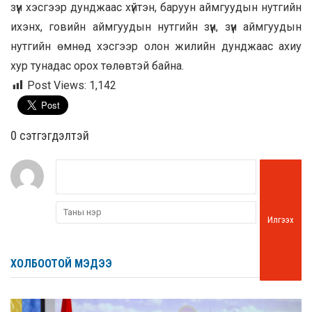
зүүн хэсгээр дунджаас хүйтэн, баруун аймгуудын нутгийн
ихэнх, говийн аймгуудын нутгийн зүүн, зүүн аймгуудын
нутгийн өмнөд хэсгээр олон жилийн дунджаас ахиу
хур тунадас орох төлөвтэй байна.
Post Views:
1,142
0 cэтгэгдэлтэй
Илгээх
ХОЛБООТОЙ МЭДЭЭ