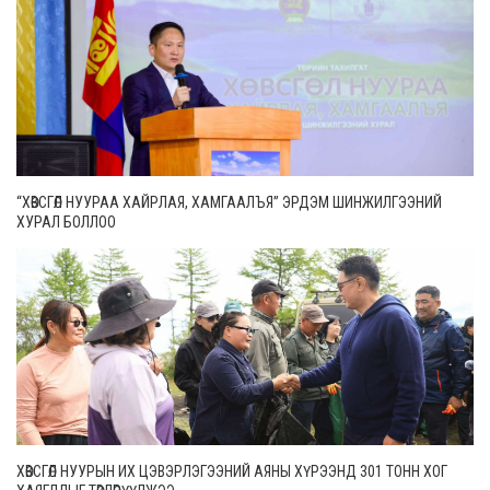
“ХӨВСГӨЛ НУУРАА ХАЙРЛАЯ, ХАМГААЛЪЯ” ЭРДЭМ ШИНЖИЛГЭЭНИЙ
ХУРАЛ БОЛЛОО
ХӨВСГӨЛ НУУРЫН ИХ ЦЭВЭРЛЭГЭЭНИЙ АЯНЫ ХҮРЭЭНД 301 ТОНН ХОГ