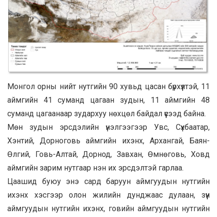
Монгол орны нийт нутгийн 90 хувьд цасан бүрхүүлтэй, 11
аймгийн 41 суманд цагаан зудын, 11 аймгийн 48
суманд цагаанаар зудархуу нөхцөл байдал үүсээд байна.
Мөн зудын эрсдэлийн үнэлгээгээр Увс, Сүхбаатар,
Хэнтий, Дорноговь аймгийн ихэнх, Архангай, Баян-
Өлгий, Говь-Алтай, Дорнод, Завхан, Өмнөговь, Ховд
аймгийн зарим нутгаар нэн их эрсдэлтэй гарлаа.
Цаашид буюу энэ сард баруун аймгуудын нутгийн
ихэнх хэсгээр олон жилийн дунджаас дулаан, зүүн
аймгуудын нутгийн ихэнх, говийн аймгуудын нутгийн