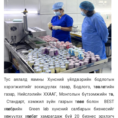
Тус аялалд яамны Хүнсний үйлдвэрийн бодлогын
хэрэгжилтийг зохицуулах газар, Бодлого, төлөвлөлтийн
газар, Нийслэлийн ХХААГ, Монголын бүтээмжийн төв,
Стандарт, хэмжил зүйн газрын төлөөлөл болон BEST
хөтөлбөрийн Green lab хүнсний салбарын бизнесийг
хөгжүүлэх хөтөлбөрт хамрагдаж буй 20 бизнес эрхлэгч