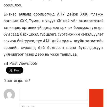
оролцлоо.
Бизнес аялалд оролцогчид АПУ дейри ХХК, Үлэмж
органик ХХК, Түмэн шувуут ХК-ний үйл ажиллагаатай
танилцан, органик үйлдвэрлэл эрхлэх боломж, тулгарч
буй саад бэрхшээл, туршлага сургамжийн хэлэлцүүлэг
зохион байгуулж, тус ААН-дийн хөдөө аж ахуйн хөнгөлөлтийн
зээлийн хүрээнд бий болгосон шинэ бүтээгдэхүүн,
үйлчилгээг газар дээр нь үзэж танилцав.
Post Views:
656
0 cэтгэгдэлтэй