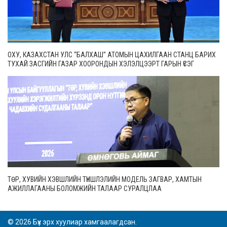
ОХУ, КАЗАХСТАН УЛС “БАЛХАШ” АТОМЫН ЦАХИЛГААН СТАНЦ БАРИХ
ТУХАЙ ЗАСГИЙН ГАЗАР ХООРОНДЫН ХЭЛЭЛЦЭЭРТ ГАРЫН ҮСЭГ
ЗУРЛАА
ТӨР, ХУВИЙН ХЭВШЛИЙН ТҮНШЛЭЛИЙН МОДЕЛЬ ЗАГВАР, ХАМТЫН
АЖИЛЛАГААНЫ БОЛОМЖИЙН ТАЛААР СУРАЛЦЛАА
© 2026 Бүх эрх хуулиар хамгаалагдсан.