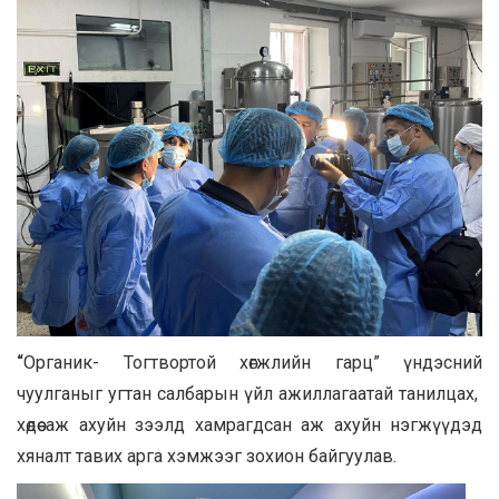
“
Органик- Тогтвортой хөгжлийн гарц” үндэсний
чуулганыг угтан салбарын үйл ажиллагаатай танилцах,
хөдөө аж ахуйн зээлд хамрагдсан аж ахуйн нэгжүүдэд
хяналт тавих арга хэмжээг зохион байгуулав.