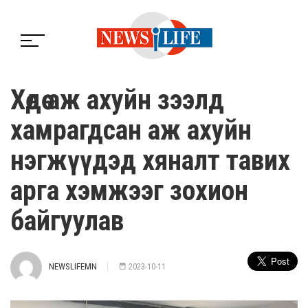
Хөдөө аж ахуйн зээлд
хамрагдсан аж ахуйн
нэгжүүдэд хяналт тавих
арга хэмжээг зохион
байгуулав
NEWSLIFEMN
2023-10-11