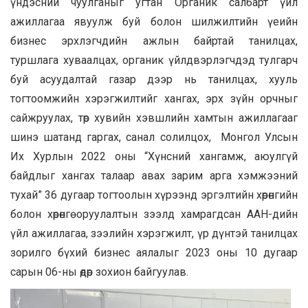
үндэсний чуулганыг угтан Органик салбарт үйл
ажиллагаа явуулж буй болон шилжилтийн үеийн
бизнес эрхлэгчдийн ажлын байртай танилцах,
туршлага хуваалцах, органик үйлдвэрлэгчдэд тулгарч
буй асуудалтай газар дээр нь танилцах, хууль
тогтоомжийн хэрэгжилтийг хангах, эрх зүйн орчныг
сайжруулах, төр хувийн хэвшлийн хамтын ажиллагааг
шинэ шатанд гаргах, санал солилцох, Монгол Улсын
Их Хурлын 2022 оны “Хүнсний хангамж, аюулгүй
байдлыг хангах талаар авах зарим арга хэмжээний
тухай” 36 дугаар тогтоолын хүрээнд эргэлтийн хөрөнгийн
болон хөрөнгө оруулалтын зээлд хамрагдсан ААН-дийн
үйл ажиллагаа, зээлийн хэрэгжилт, үр дүнтэй танилцах
зорилго бүхий бизнес аялалыг 2023 оны 10 дугаар
сарын 06-ны өдөр зохион байгуулав.