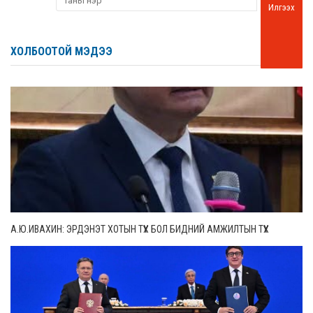
Илгээх
ХОЛБООТОЙ МЭДЭЭ
А.Ю.ИВАХИН: ЭРДЭНЭТ ХОТЫН ТҮҮХ БОЛ БИДНИЙ АМЖИЛТЫН ТҮҮХ