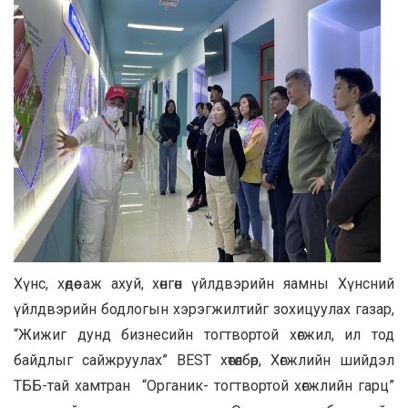
Хүнс, хөдөө аж ахуй, хөнгөн үйлдвэрийн яамны Хүнсний
үйлдвэрийн бодлогын хэрэгжилтийг зохицуулах газар,
“Жижиг дунд бизнесийн тогтвортой хөгжил, ил тод
байдлыг сайжруулах” BEST хөтөлбөр, Хөгжлийн шийдэл
ТББ-тай хамтран “Органик- тогтвортой хөгжлийн гарц”