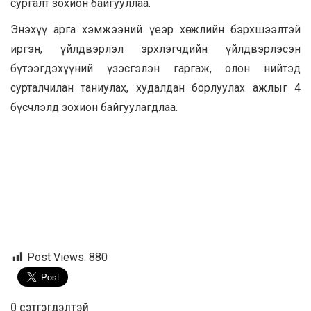
сургалт зохион байгууллаа.
Энэхүү арга хэмжээний үеэр хөгжлийн бэрхшээлтэй
иргэн, үйлдвэрлэл эрхлэгчдийн үйлдвэрлэсэн
бүтээгдэхүүний үзэсгэлэн гаргаж, олон нийтэд
сурталчилан таниулах, худалдан борлуулах ажлыг 4
бүсчлэлд зохион байгуулагдлаа.
Post Views:
880
0 cэтгэгдэлтэй