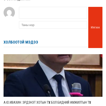
Илгээх
ХОЛБООТОЙ МЭДЭЭ
А.Ю.ИВАХИН: ЭРДЭНЭТ ХОТЫН ТҮҮХ БОЛ БИДНИЙ АМЖИЛТЫН ТҮҮХ