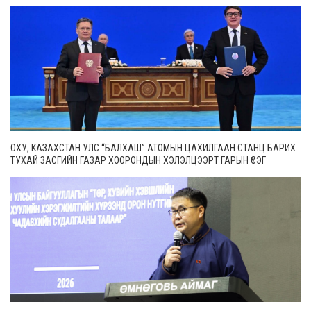
ОХУ, КАЗАХСТАН УЛС “БАЛХАШ” АТОМЫН ЦАХИЛГААН СТАНЦ БАРИХ
ТУХАЙ ЗАСГИЙН ГАЗАР ХООРОНДЫН ХЭЛЭЛЦЭЭРТ ГАРЫН ҮСЭГ
ЗУРЛАА