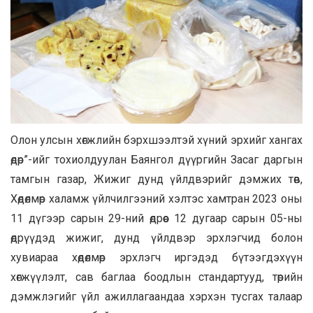
Олон улсын хөгжлийн бэрхшээлтэй хүний эрхийг хангах
өдөр”-ийг тохиолдуулан Баянгол дүүргийн Засаг даргын
тамгын газар, Жижиг дунд үйлдвэрийг дэмжих төв,
Хөдөлмөр халамж үйлчилгээний хэлтэс хамтран 2023 оны
11 дүгээр сарын 29-ний өдрөөс 12 дугаар сарын 05-ны
өдрүүдэд жижиг, дунд үйлдвэр эрхлэгчид болон
хувиараа хөдөлмөр эрхлэгч иргэдэд бүтээгдэхүүн
хөгжүүлэлт, сав баглаа боодлын стандартууд, төрийн
дэмжлэгийг үйл ажиллагаандаа хэрхэн тусгах талаар