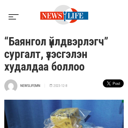
“Баянгол үйлдвэрлэгч”
сургалт, үзэсгэлэн
худалдаа боллоо
NEWSLIFEMN
2023-12-8