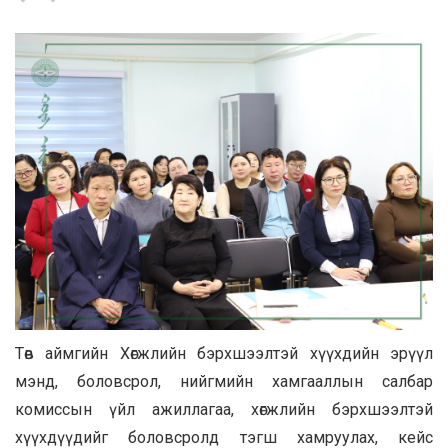
Төв аймгийн Хөгжлийн бэрхшээлтэй хүүхдийн эрүүл
мэнд, боловсрол, нийгмийн хамгааллын салбар
комиссын үйл ажиллагаа, хөгжлийн бэрхшээлтэй
хүүхдүүдийг боловсролд тэгш хамруулах, кейс