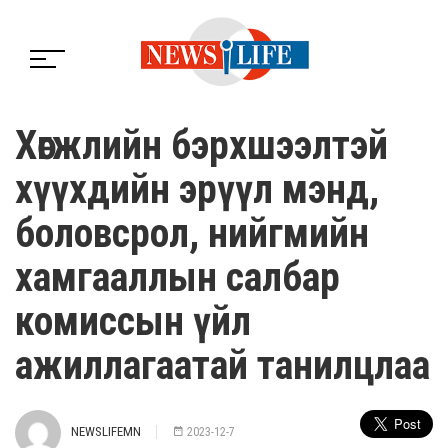
Хөгжлийн бэрхшээлтэй
хүүхдийн эрүүл мэнд,
боловсрол, нийгмийн
хамгааллын салбар
комиссын үйл
ажиллагаатай танилцлаа
NEWSLIFEMN
2023-12-7