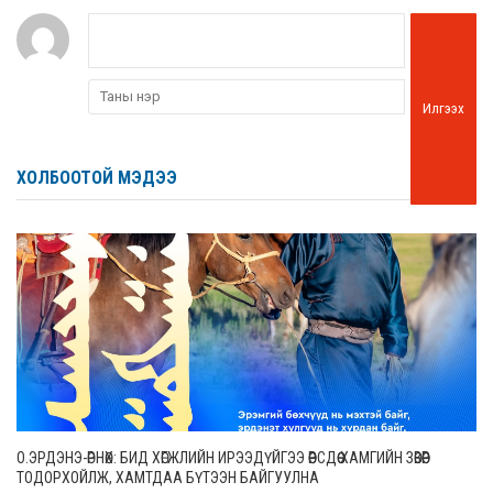
Илгээх
ХОЛБООТОЙ МЭДЭЭ
О.ЭРДЭНЭ-ӨРНӨХ: БИД ХӨГЖЛИЙН ИРЭЭДҮЙГЭЭ ӨӨРСДӨӨ ХАМГИЙН ЗӨВӨӨР
ТОДОРХОЙЛЖ, ХАМТДАА БҮТЭЭН БАЙГУУЛНА