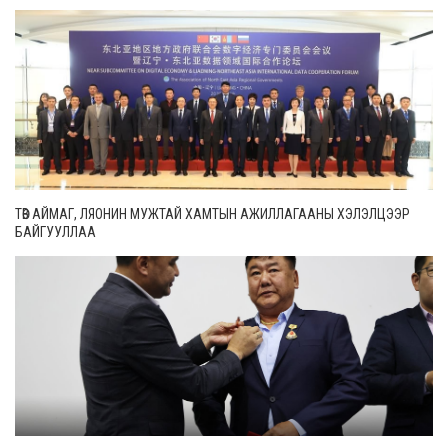
ТӨВ АЙМАГ, ЛЯОНИН МУЖТАЙ ХАМТЫН АЖИЛЛАГААНЫ ХЭЛЭЛЦЭЭР
БАЙГУУЛЛАА