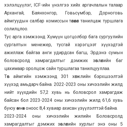
хэлэлцүүлэг, ICF-ийн үнэлгээ хийх аргачлалын талаар
Архангай, Баянхонгор, Говьсүмбэр, Дорноговь
аймгуудын салбар комиссын төлөөлөл танилцаж туршлага
солилцлоо.
Тус арга хэмжээнд Хүмүүн цогцолбор бага сургуулийн
сургалтын менежер, тусгай хэрэгцээт хүүхэдтэй
ажиллаж байгаа анги удирдсан багш, Эрдэнэ сумын
боловсролд хамрагдалтыг дэмжих зөвлөлийн баг
цахимаар оролцож сайн туршлагаа танилцууллаа.
Төв аймгийн хэмжээнд 301 хөгжлийн бэрхшээлтэй
хүүхэд амьдарч байна. 2022-2023 оны хичээлийн жилд
нийт хүүхдийн 57,2 хувь нь боловсрол хамрагдаж
байсан бол 2023-2024 оны хичээлийн жилд 61,6 хувь
буюу өмнөх оноос 8,4 хувиар ахисан үзүүлэлттэй байна.
2023-2024 оны хичээлийн жилийн Боловсролд
хамрагдалтыг дэмжих зөвлөлийн хурлыг энэ оны 5