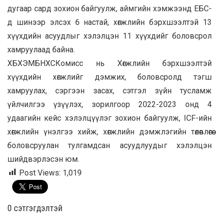
дугаар сард зохион байгуулж, аймгийн хэмжээнд ЕБС-
д шинээр элсэх 6 настай, хөгжлийн бэрхшээлтэй 13
хүүхдийн асуудлыг хэлэлцэн 11 хүүхдийг боловсрол
хамруулаад байна.
ХБХЭМБНХСКомисс нь Хөгжлийн бэрхшээлтэй
хүүхдийн хөгжлийг дэмжих, боловсролд тэгш
хамруулах, сэргээн засах, сэтгэл зүйн тусламж
үйлчилгээ үзүүлэх, зорилгоор 2022-2023 онд 4
удаагийн кейс хэлэлцүүлэг зохион байгуулж, ICF-ийн
хөгжлийн үнэлгээ хийж, хөгжлийн дэмжлэгийн төлөвлөгөө
боловсруулан тулгамдсан асуудлуудыг хэлэлцэн
шийдвэрлэсэн юм.
Post Views:
1,019
0 cэтгэгдэлтэй