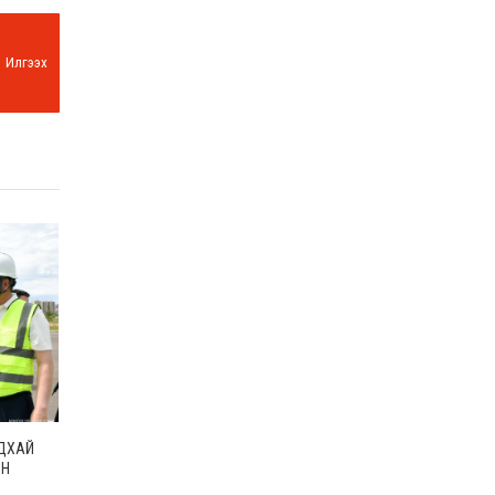
Илгээх
НДХАЙ
ЫН
 БАГА