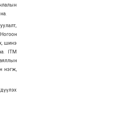
лчлалын
на.
уулалт,
“Ногоон
х, шинэ
аа. ITM
 аяллын
н нэгж,
гдүүлэх