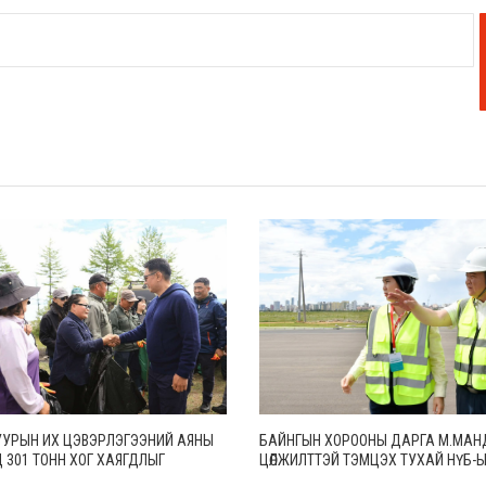
 НУУРЫН ИХ ЦЭВЭРЛЭГЭЭНИЙ АЯНЫ
БАЙНГЫН ХОРООНЫ ДАРГА М.МА
 301 ТОНН ХОГ ХАЯГДЛЫГ
ЦӨЛЖИЛТТЭЙ ТЭМЦЭХ ТУХАЙ НҮБ-
ЛЖЭЭ
КОНВЕНЦЫН ТАЛУУДЫН 17 ДУГААР