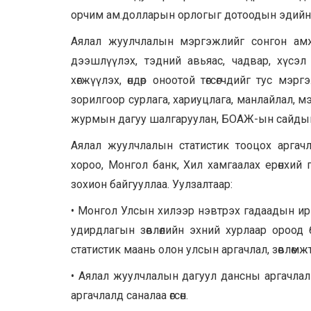
орчим ам.долларын орлогыг дотоодын эдийн з
Аялал жуулчлалын мэргэжлийг сонгон ам
дээшлүүлэх, тэдний авьяас, чадвар, хүс
хөгжүүлэх, өндөр оноотой төгсөгчдийг тус 
зорилгоор сурлага, хариуцлага, манлайлал, м
журмын дагуу шалгаруулан, БОАЖ-ын сайдын 
Аялал жуулчлалын статистик тооцох аргач
хороо, Монгол банк, Хил хамгаалах ерөнхий 
зохион байгууллаа. Уулзалтаар:
• Монгол Улсын хилээр нэвтрэх гадаадын ирг
удирдлагын зөвлөлийн эхний хурлаар ороод
статистик маань олон улсын аргачлал, зөвлөмж
• Аялал жуулчлалын дагуул дансны аргачла
аргачлалд саналаа өгсөн.