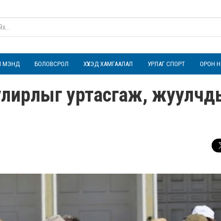
ҮЛ МЭНД
БОЛОВСРОЛ
ХҮҮХЭД ХАМГААЛАЛ
УРЛАГ СПОРТ
ОРОН Н
улирлыг уртасгаж, жуулчд