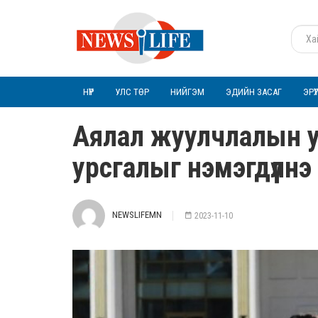
НҮҮР
УЛС ТӨР
НИЙГЭМ
ЭДИЙН ЗАСАГ
ЭРҮ
Аялал жуулчлалын 
урсгалыг нэмэгдүүлнэ
NEWSLIFEMN
2023-11-10