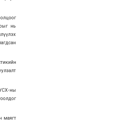
Хөвсгөл нуурын их
цэвэрлэгээний аяны
хүрээнд 301 тонн хог
олцоог
хаягдлыг төвлөрүүлжээ
рыг нь
2026-07-30
шлүүлэх
Баян-Өлгий аймгийн
дараагийн Засаг даргад
лагдсан
Н.Тилеуханы нэр хүчтэй
яригдаж байна
2026-07-30
стикийн
А.Ю.Ивахин: Эрдэнэт
хотын түүх бол бидний
уулзалт
амжилтын түүх
2026-07-27
 ҮСХ-ны
тоолдог
н маягт