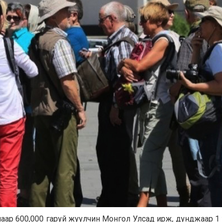
лаар 600,000 гаруй жуулчин Монгол Улсад ирж, дунджаар 1