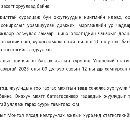
асагт оруулаад байна.
жилттай суралцаж буй оюутнуудын нийгмийн идэвх, ор
эл сонирхлыг урамшуулан дэмжих, мэргэжлийн ур чадва
мэргэжлээр элсүүлэх замаар шинэ элсэгчдийн чанарыг дээ
эргэжлийн өсөлт, хүсэл эрмэлзэлтэй шилдэг 20 оюутныг бат
тэтгэлгийг гардуулсан.
лалыг шинэчлэн батлах ажлын хүрээнд Үндэсний стати
газартай 2023 оны 09 дүгээр сарын 12-ны өдөр хамтарсан 
эд, жуулчдын тоо гаргах маягтын төсөлд саналаа хүргүүлж
 байна. Энэхүү маягт батлагдсанаар гадаадын жуулчдыг 
тэй уялдаж гарах суурь тавигдах юм.
лыг Монгол Улсад нэвтрүүлэх ажлын хүрээнд статистикий