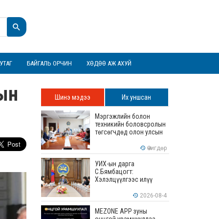
УТАГ
БАЙГАЛЬ ОРЧИН
ХӨДӨӨ АЖ АХУЙ
ын
Шинэ мэдээ
Их уншсан
Мэргэжлийн болон
техникийн боловсролын
төгсөгчдөд олон улсын
хэмжээнд хүлээн
зөвшөөрөгдөх ур
Өчигдөр
чадваруудыг олгоно
УИХ-ын дарга
С.Бямбацогт:
Хэлэлцүүлгээс илүү
хэрэгжилт, амлалтаас
илүү бодит үр дүн чухал
2026-08-4
MEZONE APP зуны