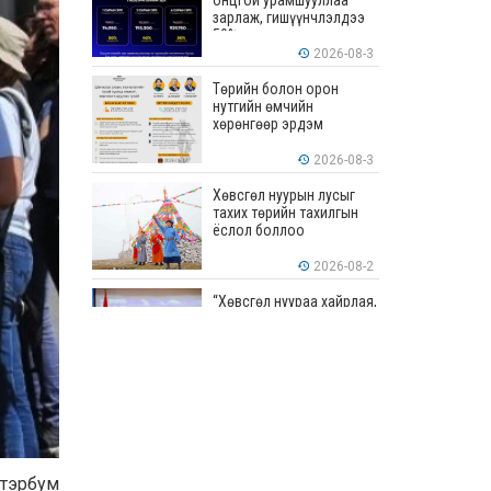
онцгой урамшууллаа
зарлаж, гишүүнчлэлдээ
50% хүртэлх хөнгөлөлт
үзүүлж эхэллээ
2026-08-3
Төрийн болон орон
нутгийн өмчийн
хөрөнгөөр эрдэм
шинжилгээ, судалгааны
ажил хийхэд тендерийн
2026-08-3
болон гүйцэтгэлийн
баталгаа гаргахгүй
Хөвсгөл нуурын лусыг
тахих төрийн тахилгын
ёслол боллоо
2026-08-2
“Хөвсгөл нуураа хайрлая,
хамгаалъя” эрдэм
шинжилгээний хурал
боллоо
2026-08-1
“ЭРДЭНЭС
ТАВАНТОЛГОЙ” ХК ЭНЭ
ДОЛОО ХОНОГТ 460.8
МЯНГАН ТОНН НҮҮРС
АРИЛЖЛАА
2026-07-31
 тэрбум