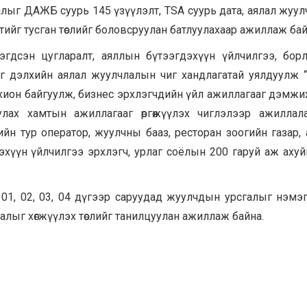
алыг ДАЖБ суурь 145 үзүүлэлт, TSA суурь дата, аялал жуу
тийг тусган төслийг боловсруулан батлуулахаар ажиллаж бай
сэн цугларалт, аяллын бүтээгдэхүүн үйлчилгээ, борл
нг дэлхийн аялал жуулчлалын чиг хандлагатай уялдуулж 
зохион байгуулж, бизнес эрхлэгчдийн үйл ажиллагааг дэмжи
улах хамтын ажиллагааг өргөжүүлэх чиглэлээр ажиллал
мгийн тур оператор, жуулчны бааз, ресторан зоогийн газар,
эхүүн үйлчилгээ эрхлэгч, урлаг соёлын 200 гаруй аж ахуй
 01, 02, 03, 04 дүгээр саруудад жуулчдын урсгалыг нэмэ
алыг хөгжүүлэх төслийг танилцуулан ажиллаж байна.