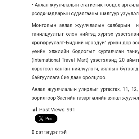
• Аялал жуулчлалын статистик тооцох аргачл
өрсөлдөх чадварын судалгааны шалгуур үзүүлэл
Монголын аялал жуулчлалын салбарын нэгд
танилцуулгыг олон нийтэд хүргэх үзэсгэлэ
хөрөнгө оруулалт-Бидний ирээдүй” уриан дор 
үеийн хөгжлийн бодлогыг сурталчлан тани
(International Travel Mart) үзэсгэлэнд 20 ай
хэрэгсэл ханган нийлүүлэгч, аяллын бүтээгд
байгууллага бие даан оролцлоо.
Аялал жуулчлалын улирлыг уртасгах, 11, 12,
зорилгоор Засгийн газарт өвлийн аялал жуулчл
Post Views:
991
0 cэтгэгдэлтэй