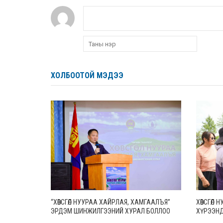
ХОЛБООТОЙ МЭДЭЭ
“ХӨВСГӨЛ НУУРАА ХАЙРЛАЯ, ХАМГААЛЪЯ”
ХӨВСГӨЛ
ЭРДЭМ ШИНЖИЛГЭЭНИЙ ХУРАЛ БОЛЛОО
ХҮРЭЭНД
ТӨВЛӨРҮҮ