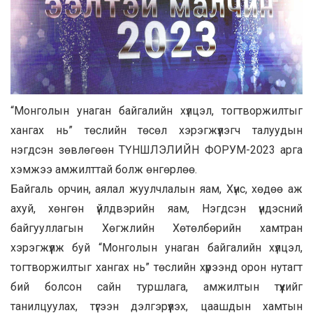
“Монголын унаган байгалийн хүлцэл, тогтворжилтыг
хангах нь” төслийн төсөл хэрэгжүүлэгч талуудын
нэгдсэн зөвлөгөөн ТҮНШЛЭЛИЙН ФОРУМ-2023 арга
хэмжээ амжилттай болж өнгөрлөө.
Байгаль орчин, аялал жуулчлалын яам, Хүнс, хөдөө аж
ахуй, хөнгөн үйлдвэрийн яам, Нэгдсэн үндэсний
байгууллагын Хөгжлийн Хөтөлбөрийн хамтран
хэрэгжүүлж буй “Монголын унаган байгалийн хүлцэл,
тогтворжилтыг хангах нь” төслийн хүрээнд орон нутагт
бий болсон сайн туршлага, амжилтын түүхийг
танилцуулах, түгээн дэлгэрүүлэх, цаашдын хамтын