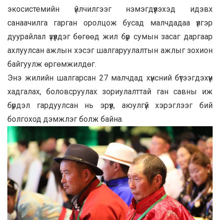
экосистемийн үйлчилгээг нэмэгдүүлэхэд идэвх
санаачилга гарган оролцож бусад малчдадаа үлгэр
дуурайлал үзүүлдэг бөгөөд жил бүр сумын засаг даргаар
ахлуулсан ажлын хэсэг шалгаруулалтын ажлыг зохион
байгуулж өргөмжилдөг.
Энэ жилийн шалгарсан 27 малчдад хүнсний бүтээгдэхүүн
хадгалах, боловсруулах зориулалттай ган савны иж
бүрдэл гардуулсан нь эрүүл, аюулгүй хэрэглээг бий
болгоход дэмжлэг болж байна.