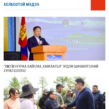
ХОЛБООТОЙ МЭДЭЭ
“ХӨВСГӨЛ НУУРАА ХАЙРЛАЯ, ХАМГААЛЪЯ” ЭРДЭМ ШИНЖИЛГЭЭНИЙ
ХУРАЛ БОЛЛОО