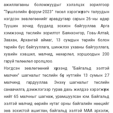
ажиллагааны боломжуудыг хэлэлцэх зорилгоор
“Түншлэлийн форум-2023” төсөл хэрэгжүүлэгч талуудын
нэгдсэн зөвлөгөөнийг аравдугаар сарын 26-ны өдөр
Туушин зочид буудалд зохион байгууллаа. Арга
хэмжээнд төслийн зорилтот Баянхонгор, Говь-Алтай,
Завхан, Архангай аймаг, 13 сумдын төрийн болон
төрийн бус байгууллага, шинжлэх ухааны байгууллага,
хувийн хэвшил, малчид, нөхөрлөл, хоршоодын 200
гаруй төлөөлөл оролцлоо.
Нэгдсэн зөвлөгөөний хүрээнд “Байгальд ээлтэй
малчин” шагналыг төслийн бүс нутгийн 13 сумын 27
малчинд гардууллаа. Энэхүү шагналыг төслийн
санаачилга, дэмжлэгээр гурав дахь жилдээ хэрэгжүүлж
нийт 65 малчныг шагнаж, урамшуулсан юм. Байгальд
ээлтэй малчид өөрийн нутаг орны байгалийн нөөцийг
зөв зохистой ашиглан, байгальд ээлтэй МАА эрхэлж,