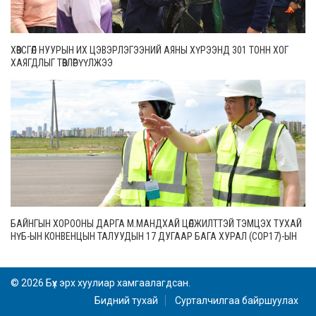
ХӨВСГӨЛ НУУРЫН ИХ ЦЭВЭРЛЭГЭЭНИЙ АЯНЫ ХҮРЭЭНД 301 ТОНН ХОГ
ХАЯГДЛЫГ ТӨВЛӨРҮҮЛЖЭЭ
БАЙНГЫН ХОРООНЫ ДАРГА М.МАНДХАЙ ЦӨЛЖИЛТТЭЙ ТЭМЦЭХ ТУХАЙ
НҮБ-ЫН КОНВЕНЦЫН ТАЛУУДЫН 17 ДУГААР БАГА ХУРАЛ (СОР17)-ЫН
БЭЛТГЭЛ АЖЛЫН ЯВЦТАЙ ТАНИЛЦЛАА
© 2026 Бүх эрх хуулиар хамгаалагдсан.
Бидний тухай
Сурталчилгаа байршуулах