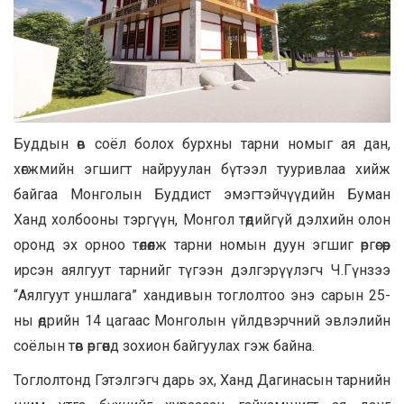
Буддын өв соёл болох бурхны тарни номыг ая дан,
хөгжмийн эгшигт найруулан бүтээл тууривлаа хийж
байгаа Монголын Буддист эмэгтэйчүүдийн Буман
Ханд холбооны тэргүүн, Монгол төдийгүй дэлхийн олон
оронд эх орноо төлөөлж тарни номын дуун эгшиг өргөсөөр
ирсэн аялгуут тарнийг түгээн дэлгэрүүлэгч Ч.Гүнзээ
“Аялгуут уншлага” хандивын тоглолтоо энэ сарын 25-
ны өдрийн 14 цагаас Монголын үйлдвэрчний эвлэлийн
соёлын төв өргөөнд зохион байгуулах гэж байна.
Тоглолтонд Гэтэлгэгч дарь эх, Ханд Дагинасын тарнийн