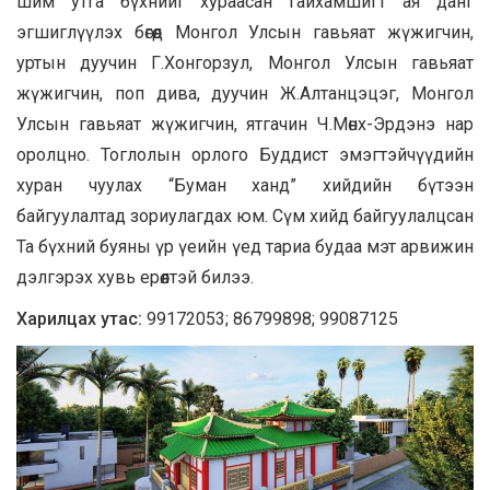
шим утга бүхнийг хураасан гайхамшигт ая данг
эгшиглүүлэх бөгөөд Монгол Улсын гавьяат жүжигчин,
уртын дуучин Г.Хонгорзул, Монгол Улсын гавьяат
жүжигчин, поп дива, дуучин Ж.Алтанцэцэг, Монгол
Улсын гавьяат жүжигчин, ятгачин Ч.Мөнх-Эрдэнэ нар
оролцно. Тоглолын орлого Буддист эмэгтэйчүүдийн
хуран чуулах “Буман ханд” хийдийн бүтээн
байгуулалтад зориулагдах юм. Сүм хийд байгуулалцсан
Та бүхний буяны үр үеийн үед тариа будаа мэт арвижин
дэлгэрэх хувь ерөөлтэй билээ.
Харилцах утас:
99172053; 86799898; 99087125