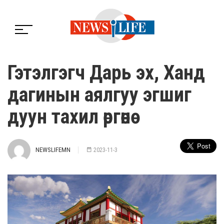
Гэтэлгэгч Дарь эх, Ханд
дагинын аялгуу эгшиг
дуун тахил өргөнө
NEWSLIFEMN
2023-11-3