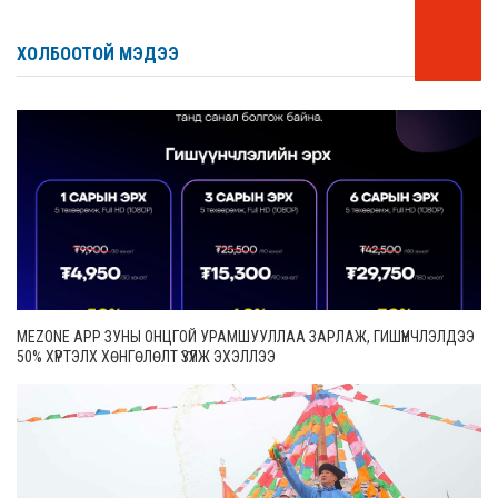
ХОЛБООТОЙ МЭДЭЭ
MEZONE APP ЗУНЫ ОНЦГОЙ УРАМШУУЛЛАА ЗАРЛАЖ, ГИШҮҮНЧЛЭЛДЭЭ
50% ХҮРТЭЛХ ХӨНГӨЛӨЛТ ҮЗҮҮЛЖ ЭХЭЛЛЭЭ