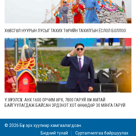
ХӨВСГӨЛ НУУРЫН ЛУСЫГ ТАХИХ ТӨРИЙН ТАХИЛГЫН ЁСЛОЛ БОЛЛОО
У.ХҮРЭЛСҮХ: АНХ 1600 ОРЧИМ ӨРХ, 7800 ГАРУЙ ХҮН АМТАЙ
БАЙГУУЛАГДАЖ БАЙСАН ЭРДЭНЭТ ХОТ ӨНӨӨДӨР 30 МЯНГА ГАРУЙ
ӨРХТЭЙ, 106 МЯНГАН СУУРИН ХҮН АМТАЙ БОЛЖЭЭ
© 2026 Бүх эрх хуулиар хамгаалагдсан.
Бидний тухай
Сурталчилгаа байршуулах