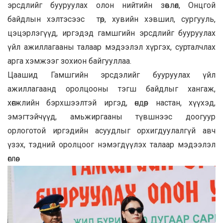
эрсдлийг бууруулах олон нийтийн зөвлөл, Онцгой
байдлын хэлтэсээс төр, хувийн хэвшил, сургууль,
цэцэрлэгүүд, иргэдэд гамшгийн эрсдлийг бууруулах
үйл ажиллагааны талаар мэдээлэл хүргэх, сурталчлах
арга хэмжээг зохион байгууллаа.
Цаашид Гамшгийн эрсдэлийг бууруулах үйл
ажиллагаанд оролцооны тэгш байдлыг хангаж,
хөгжлийн бэрхшээлтэй иргэд, өндөр настан, хүүхэд,
эмэгтэйчүүд, амьжиргааны түвшнээс доогуур
орлоготой иргэдийн асуудлыг орхигдуулалгүй авч
үзэх, тэдний оролцоог нэмэгдүүлэх талаар мэдээлэл
өглөө.