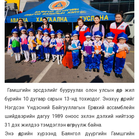
Гамшгийн эрсдэлийг бууруулах олон улсын өдөр жил
бүрийн 10 дугаар сарын 13-нд тохиодог. Энэхүү өдрийг
Нэгдсэн Үндэсний Байгууллагын Ерөнхий ассамблейн
шийдвэрийн дагуу 1989 оноос эхлэн дэлхий нийтээр
31 дэх жилдээ тэмдэглэн өнгөрүүлж байна.
Энэ өдрийн хүрээнд Баянгол дүүргийн Гамшгийн