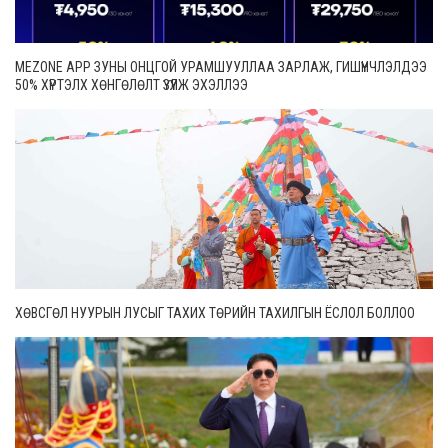
MEZONE APP ЗУНЫ ОНЦГОЙ УРАМШУУЛЛАА ЗАРЛАЖ, ГИШҮҮНЧЛЭЛДЭЭ
50% ХҮРТЭЛХ ХӨНГӨЛӨЛТ ҮЗҮҮЛЖ ЭХЭЛЛЭЭ
ХӨВСГӨЛ НУУРЫН ЛУСЫГ ТАХИХ ТӨРИЙН ТАХИЛГЫН ЁСЛОЛ БОЛЛОО