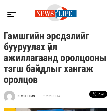
Гамшгийн эрсдэлийг
бууруулах үйл
ажиллагаанд оролцооны
тэгш байдлыг хангаж
оролцов
NEWSLIFEMN
2023-10-14