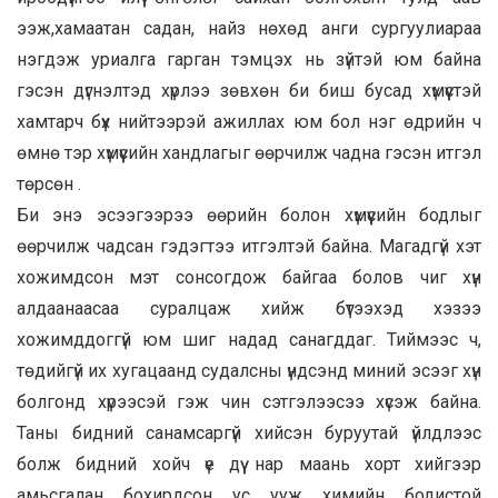
ээж,хамаатан садан, найз нөхөд анги сургуулиараа
нэгдэж уриалга гарган тэмцэх нь зүйтэй юм байна
гэсэн дүгнэлтэд хүрлээ зөвхөн би биш бусад хүмүүстэй
хамтарч бүх нийтээрэй ажиллах юм бол нэг өдрийн ч
өмнө тэр хүмүүсийн хандлагыг өөрчилж чадна гэсэн итгэл
төрсөн .
Би энэ эсээгээрээ өөрийн болон хүмүүсийн бодлыг
өөрчилж чадсан гэдэгтээ итгэлтэй байна. Магадгүй хэт
хожимдсон мэт сонсогдож байгаа болов чиг хүн
алдаанаасаа суралцаж хийж бүтээхэд хэзээ
хожимддоггүй юм шиг надад санагддаг. Тиймээс ч,
төдийгүй их хугацаанд судалсны үндсэнд миний эсээг хүн
болгонд хүрээсэй гэж чин сэтгэлээсээ хүсэж байна.
Таны бидний санамсаргүй хийсэн буруутай үйлдлээс
болж бидний хойч үе дүү нар маань хорт хийгээр
амьсгалан бохирдсон ус ууж химийн бодистой