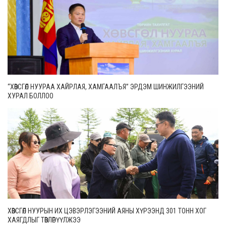
“ХӨВСГӨЛ НУУРАА ХАЙРЛАЯ, ХАМГААЛЪЯ” ЭРДЭМ ШИНЖИЛГЭЭНИЙ
ХУРАЛ БОЛЛОО
ХӨВСГӨЛ НУУРЫН ИХ ЦЭВЭРЛЭГЭЭНИЙ АЯНЫ ХҮРЭЭНД 301 ТОНН ХОГ
ХАЯГДЛЫГ ТӨВЛӨРҮҮЛЖЭЭ