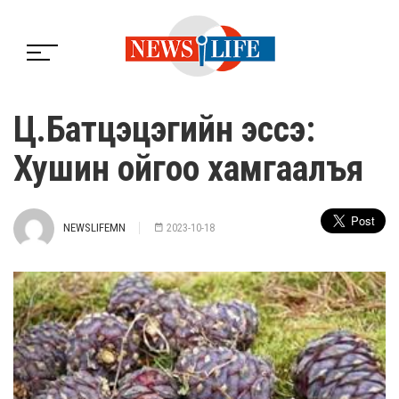
Ц.Батцэцэгийн эссэ:
Хушин ойгоо хамгаалъя
NEWSLIFEMN
2023-10-18