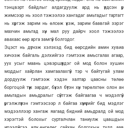
тэнцвэрт байдлыг алдагдуулж ард нь үлдсэн үр
жимсээр нь хоол тэжээлээ хангадаг амьтадыг тартагт
нь хүргэж зарим нь өлсөж үхэж, зарим баавгай зэрэг
махчин амьтад хүн мал руу дайрч хоол тэжээлээ
авахаас өөр арга замгүй болгодог.
Эцэст нь дүгнэж хэлэхэд бид өөрсдийн амин хувиа
хичээж байгаль дэлхийгээ гэмтээж амьсгалах агаар,
уух усыг маань цэвэршүүлдэг ой мод болон хушин
моддыг хайрлан хамгаалахгүй тэр ч байтугай улам
дордуулж гэмтээж хэдэн халтар цаасны төлөө
боргоцой түүж зардаг, бүхэл бүтэн хүн төрөлхтөн олон ан
амьтадын амьдралыг сүйтгэж байгаагаа ч мэдэлгүй
үргэлжлүүлэн гэмтээсээр л байгаа хүмүүсийг бид мэдлэг
мэдээллээр хангаж яагаад бидний амьдралд ой мод
хэрэгтэй болохыг сурталчлан таниулж цаашдын
ирээдүйгээ илүү өнгөлөг сайхан болгохын тулд аав