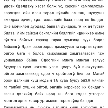
үндсэн бүрэлдэхүүн хэсэг болж ус, хөрсийг хамгаалахын
зэрэгцээ ойн олон төрөл зүйлийн амьтан, шувууны
амьдрах орчин, хүнс, тэжээлийн бааз, нөөц нь болдог.
Энэ мэтчилэн дурдаад байвал дундаршгүй их ач тустай
билээ. Ийм сайхан байгалийн баялгийг нүднийхээ өмнө
сүйтгүүлж байхыг хараад гараа хумхиад суух бодол
байсангүй. Ядаж эсээгээрээ дамжуулж та нартаа хушин
ойгоо бага ч болов хайрлаасай хамгаалаасай гэж
уриалмаар байна. Одоогийн мянга мянган залуус
бүгдээрээ хүчээ нэгтгэн улам цөөрч буй энэхүү хушин
ойгоо хамгаалахад одоо ч оройтоогүй биз ээ. Манай
орон дэлхийн хуш модын 1.8 хувь буюу 683.9 мянган
га талбай хушин ойтой, энгийн нарснаас их байдаг ч
гэсэн дэлхийд байх нөөц нь бага гэдэг утгаараа
монгол орны ховор ургамлын төрөл зүйлд багтдаг.
Харамсалтай нь дуусаж баршгүй хүний буруутай үйл