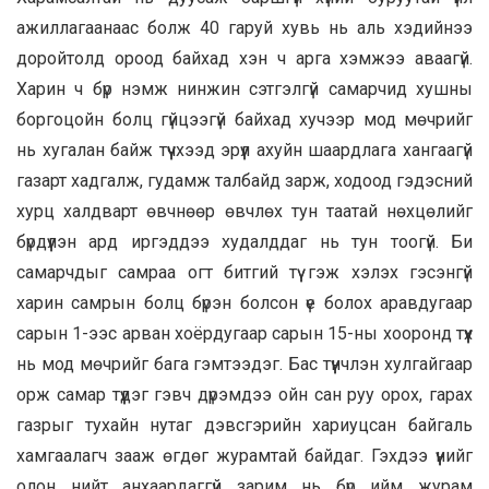
ажиллагаанаас болж 40 гаруй хувь нь аль хэдийнээ
доройтолд ороод байхад хэн ч арга хэмжээ аваагүй.
Харин ч бүр нэмж нинжин сэтгэлгүй самарчид хушны
боргоцойн болц гүйцээгүй байхад хучээр мод мөчрийг
нь хугалан байж түүчхээд эрүүл ахуйн шаардлага хангаагүй
газарт хадгалж, гудамж талбайд зарж, ходоод гэдэсний
хурц халдварт өвчнөөр өвчлөх тун таатай нөхцөлийг
бүрдүүлэн ард иргэддээ худалддаг нь тун тоогүй. Би
самарчдыг самраа огт битгий түү гэж хэлэх гэсэнгүй
харин самрын болц бүрэн болсон үе болох аравдугаар
сарын 1-ээс арван хоёрдугаар сарын 15-ны хооронд түүх
нь мод мөчрийг бага гэмтээдэг. Бас түүнчлэн хулгайгаар
орж самар түүдэг гэвч дүрэмдээ ойн сан руу орох, гарах
газрыг тухайн нутаг дэвсгэрийн хариуцсан байгаль
хамгаалагч зааж өгдөг журамтай байдаг. Гэхдээ үүнийг
олон нийт анхаардаггүй зарим нь бүр ийм журам