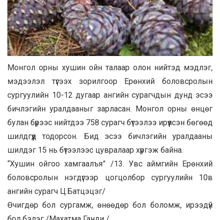
Монгол орны хушин ойн талаар олон нийтэд мэдлэг,
мэдээлэл түгээх зорилгоор Ерөнхий боловсролын
сургуулийн 10-12 дугаар ангийн сурагчдын дунд эсээ
бичлэгийн уралдааныг зарласан. Монгол орны өнцөг
булан бүрээс нийтдээ 758 сурагч бүтээлээ ирүүлсэн бөгөөд
шилдгүүд тодорсон. Бид эсээ бичлэгийн уралдааны
шилдэг 15 нь бүтээлээс цувралаар хүргэж байна.
“Хушин ойгоо хамгаалъя” /13. Увс аймгийн Ерөнхий
боловсролын нэгдүгээр цогцолбор сургуулийн 10в
ангийн сурагч Ц.Батцэцэг/
Өчигдөр бол сургамж, өнөөдөр бол боломж, ирээдүй
бол бэлэг /Махатма Ганди /