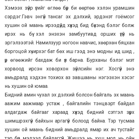
Хэмээх зүйр үгийг өглөө бүр би өөртөө хэлэн урамшин
сэрдэг.Гэвч энгүй тансаг эх дэлхий, эрдэнэт гоёмсог
хушин ой маань ирээдүйд хүүхэд бид бүхэнд бэлэг болж
ирэх нь бүү хэл энэхэн замбуутивд орших үгүй нь
эргэлзээтэй. Намилзуур ногоон навчис, хөөрхөн бяцхан
боргоцой хүчирхэг бат бөх иш гээд энэ модны ид шид ,
үр өгөөжийг бахдаж би үл барна. Бурханы бэлэг мэт
хорвоод ирсэн ховорхон зүйлсийн нэг. Хосгүй энэ
амьдралд хэдхэн тохиох аз завшааны нэгээхэн хэсэг
нь хушин ой юмаа.
Бидний амин чухал эх дэлхий болсон байгаль эх маань
аажим аажмаар устаж , байгалийн тэнцвэрт байдал
алдагдаж байгааг хараад хүүхэд бидний сэтгэл зүрх
шимшрэхгүй байхын аргагүй болоод байна. Тэр тусмаа
хушин ой маань бидний амьдралд ямар их ач тустайг
тэр бүр мэдээд байдаггүй. Жишээ нь хуш мод нь ойн