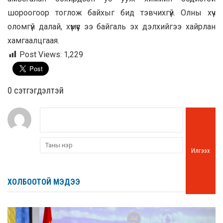
шороогоор тоглож байхыг бид тэвчихгүй. Олны хүч
оломгүй далай, хүмүүс ээ байгаль эх дэлхийгээ хайрлан
хамгаалцгаая.
Post Views:
1,229
0 cэтгэгдэлтэй
Илгээх
ХОЛБООТОЙ МЭДЭЭ