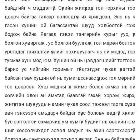
байдгийг ч мэддэггүй. Сүүлийн жилүүдэд гол горхины тоо
цөөрч байгаа талаар нэлээдгүй их яригдсан. Энэ нь ч
гэсэн хушин ой багассантай шууд холбоотой гэж
бодож байна. Яагаад гэвэл тэнгэрийн хурыг уур, үүл
болгон хувиргаж , ус болгон буулгаж, гол мөрөн болгон
урсгадаг гайхалтай үйлийг зохицуулагч нь ой модод тэр
тусмаа хуш мод юм. Хушин ой нь цэвдэгшлийг тогтоон
барих ус чийгийн горимыг гүйцтэгдэг чухал үүрэгтэй
байсан гэвч хушин ой нь хумигдсанаас үүдэж гол мөрний
тоо цөөрсөн. Хуш модны үр жимс болох самар нь ой
хөвчийн олон ан амьтад баавгай гахай, хэрэм, жирх,
жигүүртэн шувуудын амин чухал хоол тэжээл тарга хүчээ
авч тэнхээрч амьдарч байдаг хүнс боловч өөдгүй хүнлэг
бус сэтгэлтэй самарчид ум хумгүй бүгдийг нь өөрийн юм
шиг хоосолчихдог эсвэл модыг нь ахин сэргэхээргүй
болтол нь гэмтээчхээд орхиод явдаг. Энэ нь байгалийн