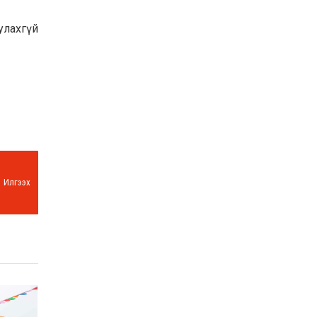
улахгүй
Илгээх