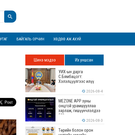
УТАГ
БАЙГАЛЬ ОРЧИН
ХӨДӨӨ АЖ АХУЙ
Шинэ мэдээ
Их уншсан
УИХ-ын дарга
С.Бямбацогт:
Хэлэлцүүлгээс илүү
хэрэгжилт, амлалтаас
илүү бодит үр дүн чухал
2026-08-4
MEZONE APP зуны
онцгой урамшууллаа
зарлаж, гишүүнчлэлдээ
50% хүртэлх хөнгөлөлт
үзүүлж эхэллээ
2026-08-3
Төрийн болон орон