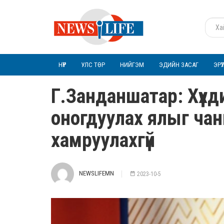
НҮҮР
УЛС ТӨР
НИЙГЭМ
ЭДИЙН ЗАСАГ
ЭРҮ
Г.Занданшатар: Хүүхд
оногдуулах ялыг ча
хамруулахгүй
NEWSLIFEMN
2023-10-5