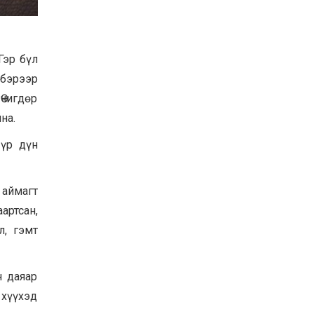
Баян-Өлгий аймгийн
дараагийн Засаг даргад
Н.Тилеуханы нэр хүчтэй
яригдаж байна
Гэр бүл
2026-07-30
лбэрээр
А.Ю.Ивахин: Эрдэнэт
хотын түүх бол бидний
Өчигдөр
амжилтын түүх
на.
2026-07-27
 үр дүн
Цэцэрлэгт суралцах
хүүхдүүдийн бүртгэлийг
наймдугаар сарын 10-23-
ны хооронд Emongolia
 аймагт
системээр зохион
2026-07-27
байгуулна
артсан,
л, гэмт
н даяар
 хүүхэд