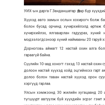
УИХ-ын дарга Г.Занданшатар: Өдөр бүр хүүхди
Хүүхэд авто замын ослын хохирогч болж бай
болон бусад орчинд хүчирхийлэлд өртөж б
хүчирхийлэх, ялгаварлан гадуурах, хүний 
мэдээлэгдсэнээр хүний наймааны 20 гаруй хэ
Дорноговь аймагт 12 настай охин алга бол
гараагүй байна.
Сүүлийн 10-аад хоногт гэхэд 13 настай охин
долоон настай хүүхэд хойд эцгийнхээ гарт а
долоо болон таван настай хүүхэд орон су
хэргүүд гарлаа
.
Улсын хэмжээнд 30 жилийн хугацаанд 20 ша
түгшүүрт автуулж буй хүүхдийн эсрэг гэмт х