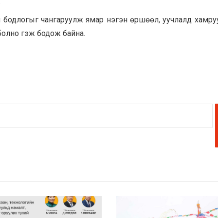
.
н бодлогыг чангаруулж ямар нэгэн өршөөл, уучлалд хамру
болно гэж бодож байна.