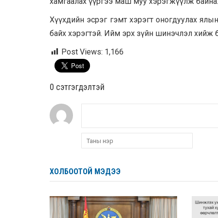
хамгаалах үүргээ маш муу хэрэгжүүлж байна
Хүүхдийн эсрэг гэмт хэрэгт оногдуулах ялы
байх хэрэгтэй. Ийм эрх зүйн шинэчлэл хийж 
Post Views:
1,166
0 cэтгэгдэлтэй
ХОЛБООТОЙ МЭДЭЭ