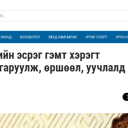
ҮЛ МЭНД
БОЛОВСРОЛ
ХҮҮХЭД ХАМГААЛАЛ
УРЛАГ СПОРТ
ОРОН Н
ийн эсрэг гэмт хэрэгт
нгаруулж, өршөөл, уучлалд