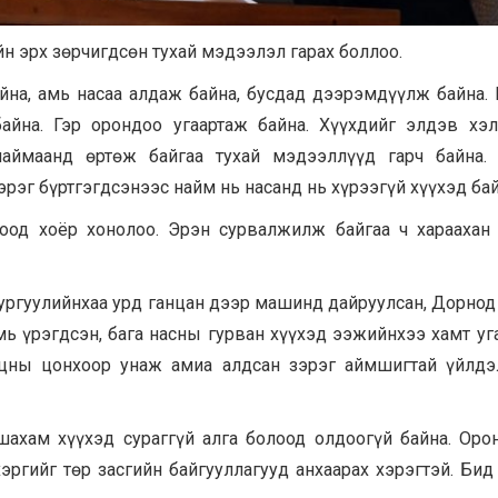
йн эрх зөрчигдсөн тухай мэдээлэл гарах боллоо.
на, амь насаа алдаж байна, бусдад дээрэмдүүлж байна. 
айна. Гэр орондоо угаартаж байна. Хүүхдийг элдэв хэ
наймаанд өртөж байгаа тухай мэдээллүүд гарч байна. 
рэг бүртгэгдсэнээс найм нь насанд нь хүрээгүй хүүхэд бай
оод хоёр хонолоо. Эрэн сурвалжилж байгаа ч хараахан
 сургуулийнхаа урд ганцан дээр машинд дайруулсан, Дорнод
мь үрэгдсэн, бага насны гурван хүүхэд ээжийнхээ хамт уга
уцны цонхоор унаж амиа алдсан зэрэг аймшигтай үйлдэ
хам хүүхэд сураггүй алга болоод олдоогүй байна. Оро
эргийг төр засгийн байгууллагууд анхаарах хэрэгтэй. Бид