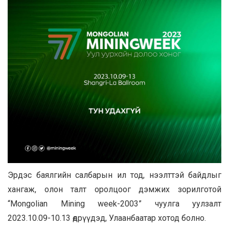
Эрдэс баялгийн салбарын ил тод, нээлттэй байдлыг
хангаж, олон талт оролцоог дэмжих зорилготой
“Mongolian Mining week-2003” чуулга уулзалт
2023.10.09-10.13 өдрүүдэд, Улаанбаатар хотод болно.