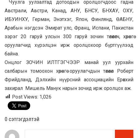
Чуулга уулзалтад дотоодын оролцогчдоос гадна
Австрали, Австри, Канад, АНУ, БНСУ, БНХАУ, ОХУ,
ИБУИНХУ, Герман, Энэтхэг, Япон, Финлянд, ӨАБНУ,
Арабын нэгдсэн Эмират улс, Франц, Испани, Пакистан
зэрэг 20 гаруй улсын 300 гаруй зочин төлөөлөгч, хөрөнгө
оруулагчид хүрэлцэн ирж оролцохоор бүртгүүлээд
байна.
Онцлог ЗОЧИН ИЛТГЭГЧЭЭР манай уул уурхайн
салбарын томоохон хөрөнгө оруулагчдын төлөөлөл Роберт
Фрийдланд, Дэлхийн нүүрсний ассоциацийн Ерөнхий
захирал Мишель Манук нарын зочид ирж оролцох аж.
Post Views:
1,026
0 cэтгэгдэлтэй