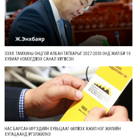
ЭЗХЯ: ТАМХИНЫ ОНЦГОЙ АЛБАН ТАТВАРЫГ 2027-2030 ОНД ЖИЛ БҮР 10
ХУВИАР НЭМЭГДҮҮЛЭХ САНАЛ ХҮРГҮҮЛСЭН
НАС БАРСАН ИРГЭДИЙН ХУВЬЦААГ ӨВЛҮҮЛЭХ АЖИЛ НЭГ ЖИЛИЙН
ХУГАЦААНД ҮРГЭЛЖИЛНЭ