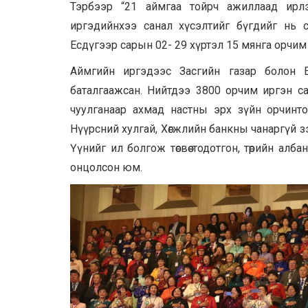
Тэрбээр “21 аймгаа тойрч ажиллаад ирл
иргэдийнхээ санал хүсэлтийг бүгдийг нь с
Есдүгээр сарын 02- 29 хүртэл 15 мянга орчим
Аймгийн иргэдээс Засгийн газар болон Ерө
баталгаажсан. Нийтдээ 3800 орчим иргэн с
чуулганаар ахмад настны эрх зүйн орчинто
Нүүрсний хулгай, Хөгжлийн банкны чанаргүй зэ
Үүнийг ил болгож төсвөө тодотгон, төрийн ал
онцолсон юм.