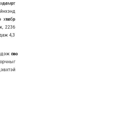
дөлмөрт
ийнхэнд
өтөлбөр
лж, 2236
даж 4,3
ж өгөхөө
 орчныг
дэвхтэй