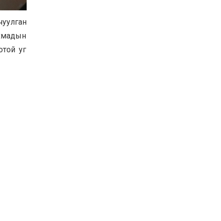
Баян-Өлгий аймгийн
дараагийн Засаг даргад
чуулган
Н.Тилеуханы нэр хүчтэй
яригдаж байна
ахмадын
2026-07-30
отой уг
А.Ю.Ивахин: Эрдэнэт
хотын түүх бол бидний
амжилтын түүх
2026-07-27
Цэцэрлэгт суралцах
хүүхдүүдийн бүртгэлийг
наймдугаар сарын 10-23-
ны хооронд Emongolia
системээр зохион
2026-07-27
байгуулна