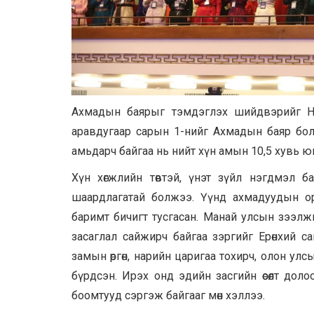
Ахмадын баярыг тэмдэглэх шийдвэрийг НҮ
аравдугаар сарын 1-нийг Ахмадын баяр бол
амьдарч байгаа нь нийт хүн амын 10,5 хувь ю
Хүн хөгжлийн төвтэй, үнэт зүйл нэгдмэл ба
шаардлагатай болжээ. Үүнд ахмадуудын о
баримт бичигт тусгасан. Манай улсын зээлжи
засаглал сайжирч байгаа зэргийг Ерөнхий с
замын өргөн, нарийн царигаа тохирч, олон ул
бүрдсэн. Ирэх онд эдийн засгийн өсөлт дол
боомтууд сэргэж байгааг мөн хэллээ.