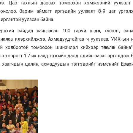
ээ. Цар тахлын дараах томоохон хэмжээний уулзалт 
онслоо. Зарим аймагт иргэдийн уулзалт 8-9 цаг үргэл
 иргэнтэй уулзсан байна.
нхий сайдад хаягласан 100 гаруй өргөдөл, хүсэлт, са
аналаа илэрхийлжээ. Ахмадуудтайгаа ч уулзлаа. УИХ-ын
й холбоотой томоохон шинэчлэл хийхээр төлөвлөж байна”
эл зэрэгт 1.7 их наяд төгрөгийн далд эдийн засаг эргэлдэж 
бан хаагчдын цалин, ахмадуудын тэтгэврийг нэмснийг Ерөнх