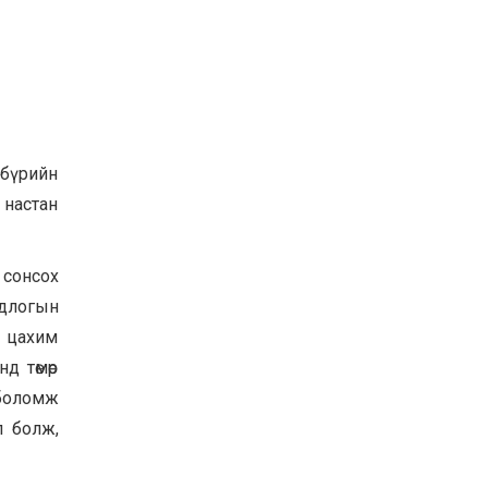
бүрийн
 настан
 сонсох
длогын
, цахим
д төмөр
 боломж
л болж,