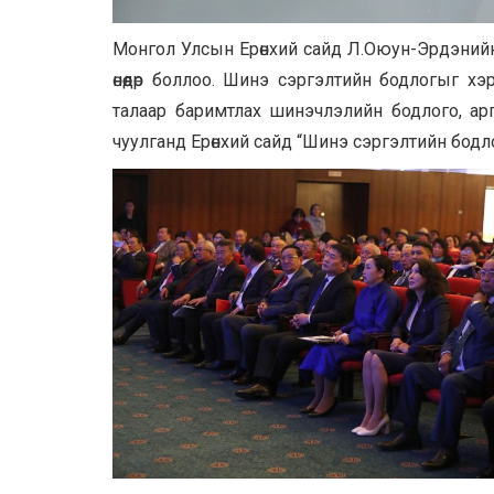
Монгол Улсын Ерөнхий сайд Л.Оюун-Эрдэнийн
өнөөдөр боллоо. Шинэ сэргэлтийн бодлогыг х
талаар баримтлах шинэчлэлийн бодлого, ар
чуулганд Ерөнхий сайд “Шинэ сэргэлтийн бодл