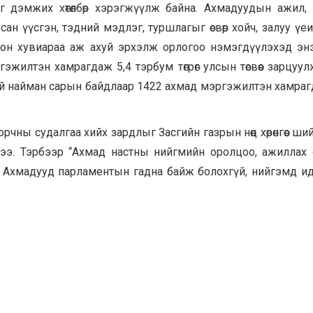
г дэмжих хөтөлбөр хэрэгжүүлж байна. Ахмадуудын ажил, хө
н үүсгэн, тэдний мэдлэг, туршлагыг өсвөр хойч, залуу үе
олон хувиараа аж ахуй эрхэлж орлогоо нэмэгдүүлэхэд энэ х
эргэжилтэн хамрагдаж 5,4 тэрбум төгрөг улсын төсвөөс зарцуу
й найман сарын байдлаар 1422 ахмад мэргэжилтэн хамраг
чны судалгаа хийх зардлыг Засгийн газрын нөөц хөрөнгөөс шийдэ
ээ. Тэрбээр “Ахмад настны нийгмийн оролцоо, ажиллах
. Ахмадууд парламентын гадна байж болохгүй, нийгэмд и