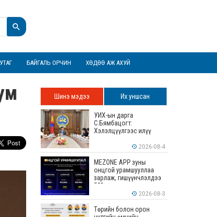
УТАГ
БАЙГАЛЬ ОРЧИН
ХӨДӨӨ АЖ АХУЙ
бум
Шинэ мэдээ
Их уншсан
УИХ-ын дарга
С.Бямбацогт:
Хэлэлцүүлгээс илүү
хэрэгжилт, амлалтаас
илүү бодит үр дүн чухал
2026-08-4
MEZONE APP зуны
онцгой урамшууллаа
зарлаж, гишүүнчлэлдээ
50% хүртэлх хөнгөлөлт
үзүүлж эхэллээ
2026-08-3
Төрийн болон орон