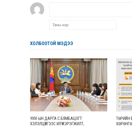
ХОЛБООТОЙ МЭДЭЭ
УИХ-ЫН ДАРГА С.БЯМБАЦОГТ:
ТӨРИЙН 
ХЭЛЭЛЦҮҮЛГЭЭС ИЛҮҮ ХЭРЭГЖИЛТ,
ХӨРӨНГӨ
АМЛАЛТААС ИЛҮҮ БОДИТ ҮР ДҮН ЧУХАЛ
СУДАЛГ