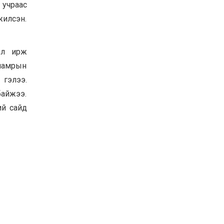
учраас
жилсэн.
нал ирж
 намрын
 гэлээ.
байжээ.
ий сайд