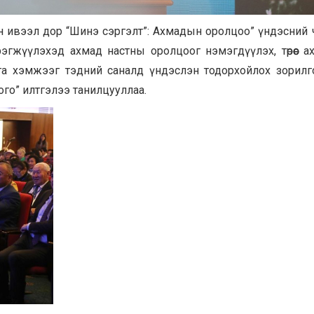
 ивээл дор “Шинэ сэргэлт”: Ахмадын оролцоо” үндэсний 
эрэгжүүлэхэд ахмад настны оролцоог нэмэгдүүлэх, төрөөс 
га хэмжээг тэдний саналд үндэслэн тодорхойлох зорилг
ого” илтгэлээ танилцууллаа.