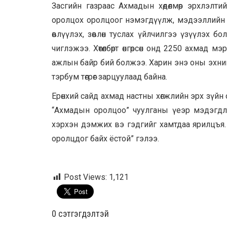
Засгийн газраас Ахмадын хөдөлмөр эрхлэлтий
оролцох оролцоог нэмэгдүүлж, мэдээллийн са
өвлүүлэх, зөвлөн туслах үйлчилгээ үзүүлэх б
чиглэжээ. Хөтөлбөрт өнгөрсөн онд 2250 ахмад м
ажлын байр бий болжээ. Харин энэ оны эхни
тэрбум төгрөг зарцуулаад байна.
Ерөнхий сайд ахмад настны хөгжлийн эрх зүйн ор
“Ахмадын оролцоо” чуулганы үеэр мэдэгдл
хэрхэн дэмжих вэ гэдгийг хамтдаа ярилцъя
оролцдог байх ёстой” гэлээ.
Post Views:
1,121
0 cэтгэгдэлтэй