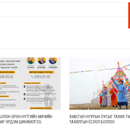
БОЛОН ОРОН НУТГИЙН ӨМЧИЙН
ХӨВСГӨЛ НУУРЫН ЛУСЫГ ТАХИХ Т
ӨР ЭРДЭМ ШИНЖИЛГЭЭ,
ТАХИЛГЫН ЁСЛОЛ БОЛЛОО
ААНЫ АЖИЛ ХИЙХЭД ТЕНДЕРИЙН