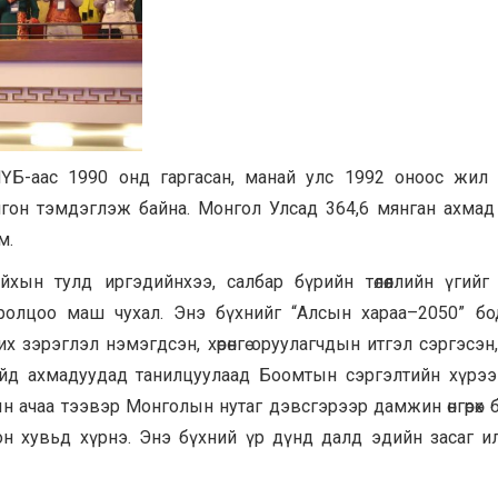
Б-аас 1990 онд гаргасан, манай улс 1992 оноос жил 
гон тэмдэглэж байна. Монгол Улсад 364,6 мянган ахмад
м.
йхын тулд иргэдийнхээ, салбар бүрийн төлөөллийн үгийг
ролцоо маш чухал. Энэ бүхнийг “Алсын хараа–2050” бо
х зэрэглэл нэмэгдсэн, хөрөнгө оруулагчдын итгэл сэргэсэн
айд ахмадуудад танилцуулаад Боомтын сэргэлтийн хүрээн
сын ачаа тээвэр Монголын нутаг дэвсгэрээр дамжин өнгөрөх
оон хувьд хүрнэ. Энэ бүхний үр дүнд далд эдийн засаг и