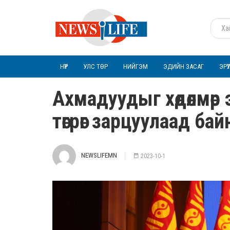
НҮҮР
УЛС ТӨР
НИЙГЭМ
ЭДИЙН ЗАСАГ
ЭРҮ
Ахмадуудыг хөдөлмөр
төгрөг зарцуулаад бай
NEWSLIFEMN
2023-10-1