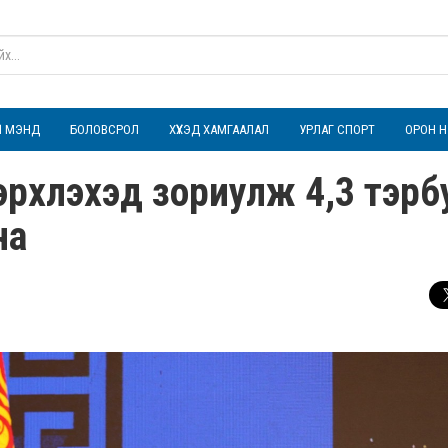
ҮЛ МЭНД
БОЛОВСРОЛ
ХҮҮХЭД ХАМГААЛАЛ
УРЛАГ СПОРТ
ОРОН Н
 эрхлэхэд зориулж 4,3 тэр
на