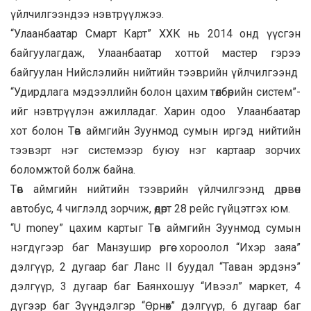
үйлчилгээндээ нэвтрүүлжээ.
“Улаанбаатар Смарт Карт” ХХК нь 2014 онд үүсгэн
байгуулагдаж, Улаанбаатар хоттой мастер гэрээ
байгуулан Нийслэлийн нийтийн тээврийн үйлчилгээнд
“Удирдлага мэдээллийн болон цахим төлбөрийн систем”-
ийг нэвтрүүлэн ажилладаг. Харин одоо Улаанбаатар
хот болон Төв аймгийн Зуунмод сумын иргэд нийтийн
тээвэрт нэг системээр буюу нэг картаар зорчих
боломжтой болж байна.
Төв аймгийн нийтийн тээврийн үйлчилгээнд дөрвөн
автобус, 4 чиглэлд зорчиж, өдөрт 28 рейс гүйцэтгэх юм.
“U money” цахим картыг Төв аймгийн Зуунмод сумын
нэгдүгээр баг Манзушир өргөө хороолол “Ихэр заяа”
дэлгүүр, 2 дугаар баг Ланс II буудал “Таван эрдэнэ”
дэлгүүр, 3 дугаар баг Баянхошуу “Ивээл” маркет, 4
дүгээр баг Зүүндэлгэр “Өрнөх” дэлгүүр, 6 дугаар баг