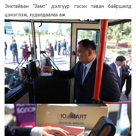
Энхтайван “Замт” дэлгүүр гэсэн таван байршилд
цэнэглэж, худалдаалах аж.