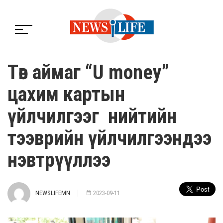
Төв аймаг “U money”
цахим картын
үйлчилгээг нийтийн
тээврийн үйлчилгээндээ
нэвтрүүллээ
NEWSLIFEMN
2023-09-11