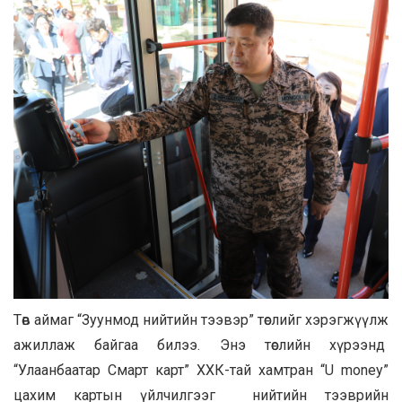
Төв аймаг “Зуунмод нийтийн тээвэр” төслийг хэрэгжүүлж
ажиллаж байгаа билээ. Энэ төслийн хүрээнд
“Улаанбаатар Смарт карт” ХХК-тай хамтран “U money”
цахим картын үйлчилгээг нийтийн тээврийн