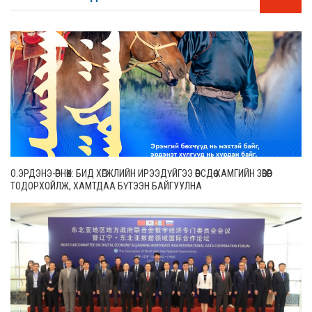
О.ЭРДЭНЭ-ӨРНӨХ: БИД ХӨГЖЛИЙН ИРЭЭДҮЙГЭЭ ӨӨРСДӨӨ ХАМГИЙН ЗӨВӨӨР
ТОДОРХОЙЛЖ, ХАМТДАА БҮТЭЭН БАЙГУУЛНА