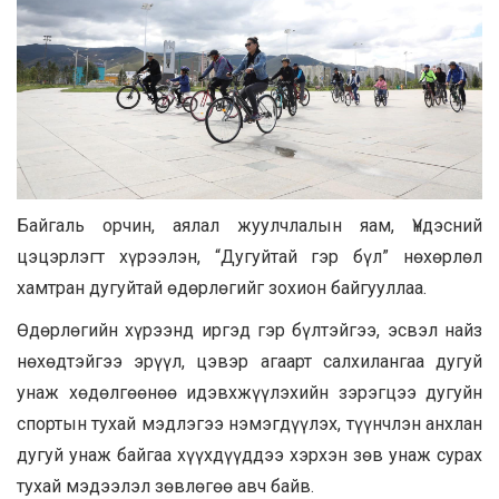
Байгаль орчин, аялал жуулчлалын яам, Үндэсний
цэцэрлэгт хүрээлэн, “Дугуйтай гэр бүл” нөхөрлөл
хамтран дугуйтай өдөрлөгийг зохион байгууллаа.
Өдөрлөгийн хүрээнд иргэд гэр бүлтэйгээ, эсвэл найз
нөхөдтэйгээ эрүүл, цэвэр агаарт салхилангаа дугуй
унаж хөдөлгөөнөө идэвхжүүлэхийн зэрэгцээ дугуйн
спортын тухай мэдлэгээ нэмэгдүүлэх, түүнчлэн анхлан
дугуй унаж байгаа хүүхдүүддээ хэрхэн зөв унаж сурах
тухай мэдээлэл зөвлөгөө авч байв.