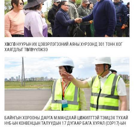
ХӨВСГӨЛ НУУРЫН ИХ ЦЭВЭРЛЭГЭЭНИЙ АЯНЫ ХҮРЭЭНД 301 ТОНН ХОГ
ХАЯГДЛЫГ ТӨВЛӨРҮҮЛЖЭЭ
БАЙНГЫН ХОРООНЫ ДАРГА М.МАНДХАЙ ЦӨЛЖИЛТТЭЙ ТЭМЦЭХ ТУХАЙ
НҮБ-ЫН КОНВЕНЦЫН ТАЛУУДЫН 17 ДУГААР БАГА ХУРАЛ (СОР17)-ЫН
БЭЛТГЭЛ АЖЛЫН ЯВЦТАЙ ТАНИЛЦЛАА