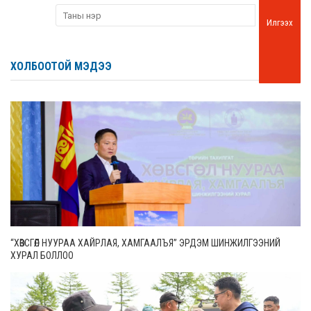
Илгээх
ХОЛБООТОЙ МЭДЭЭ
“ХӨВСГӨЛ НУУРАА ХАЙРЛАЯ, ХАМГААЛЪЯ” ЭРДЭМ ШИНЖИЛГЭЭНИЙ
ХУРАЛ БОЛЛОО