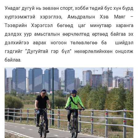
Унадаг дугуй нь зөвхөн спорт, хобби төдий бус хүн бүрд
хүртээмжтэй хэрэглээ, Амьдралын Хэв Маяг –
Тээврийн Хэрэгсэл бөгөөд цаг минутаар харанга
дэлдэх уур амьсгалын өөрчлөлтөд өртөөд байгаа эх
дэлхийгээ аврах ногоон төлөвлөгөө ба шийдэл
гэдгийг “Дугуйтай гэр бүл” нөхөрлөлийнхөн онцолж
байлаа.