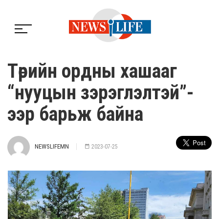
Төрийн ордны хашааг
“нууцын зэрэглэлтэй”-
ээр барьж байна
NEWSLIFEMN
2023-07-25