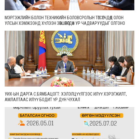
МЭРГЭЖЛИЙН БОЛОН ТЕХНИКИЙН БОЛОВСРОЛЫН ТӨГСӨГЧДӨД ОЛОН
УЛСЫН ХЭМЖЭЭНД ХҮЛЭЭН ЗӨВШӨӨРӨГДӨХ УР ЧАДВАРУУДЫГ ОЛГОНО
УИХ-ЫН ДАРГА С.БЯМБАЦОГТ: ХЭЛЭЛЦҮҮЛГЭЭС ИЛҮҮ ХЭРЭГЖИЛТ,
АМЛАЛТААС ИЛҮҮ БОДИТ ҮР ДҮН ЧУХАЛ