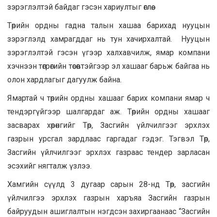
зэрэглэлтэй байдаг гэсэн хариултыг өглөө.
Төрийн ордны гадна талын хашаа барихад нууцын
зэрэглэлд хамрагддаг нь тун хачирхалтай. Нууцын
зэрэглэлтэй гэсэн үгээр халхавчилж, ямар компани
хэчнээн төгрөгийн төсөвтэйгээр эл хашааг барьж байгаа нь
олон хардлагыг дагуулж байна.
Ямартай ч төрийн ордны хашааг барих компани ямар ч
тендэргүйгээр шалгардаг аж. Төрийн ордны хашааг
засварах хөрөнгийг Төр, Засгийн үйлчилгээг эрхлэх
газрын урсгал зардлаас гаргадаг гэдэг. Тэгвэл Төр,
Засгийн үйлчилгээг эрхлэх газраас тендер зарласан
эсэхийг нягталж үзлээ.
Хамгийн сүүлд 3 дугаар сарын 28-нд Төр, засгийн
үйлчилгээ эрхлэх газрын харъяа Засгийн газрын
байруудын ашиглалтын нэгдсэн захиргаанаас “Засгийн