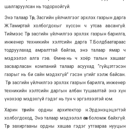
шалгаруулсан нь тодорхойгүй.
Энэ талаар Төр, Засгийн үйлчилгээг эрхлэх газрын дарга
Ж.Тамиртай холбогдохыг хүссэн ч утсаа авсангүй.
Тиймээс Төр засгийн үйлчилгээ эрхлэх газрын барилга,
инженер техникийн хэлтсийн дарга Т.Болдбаатараас
тодруулахад амралттай байгаа, энэ талаар ямар ч
мэдээлэл алга гэв. Өмнө нь ч хоёр талын хашааг
засварласан компаний талаар асуухад “гүйцэтгэсэн
газрыг нь би сайн мэдэхгүй” гэсэн үгийг хэлж байсан
.
Төр засгийн үйлчилгээ эрхлэх газрын барилга, инженер
техникийн хэлтсийн даргын албан тушаалтай энэ хүн
үнэхээр мэдэхгүй гэдэг нь тун ч эргэлзээтэй юм.
Харин төрийн ордны архитектор н.Эрдэнэцэцэгтэй
холбогдоход, Энэ талаар мэдээлэл өгөх боломж байхгүй.
Төр захиргааны ордны хашаа гэдэг утгаараа нууцын