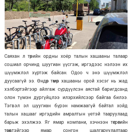
Саяхан л төрийн ордны хоёр талын хашааны талаар
сошиал орчинд шуугиан үүсгэж, иргэдээс нэлээн их
шүүмжлэл хүртэж байсан. Одоо ч энэ шүүмжлэл
дуусаагүй ээ. Өндөр төмөр хашааны орой хэсэг нь жад
хэлбэртэйгээр айлгаж сүрдүүлсэн аястай баригдсанд
олон түмэн дургүйцлээ илэрхийлсээр байгаа билээ.
Тэгвэл эл шуугиан бүрэн намжаагүй байтал хойд
талын хашааг иргэдийн амралтын үетэй тааруулаад
барьж эхэлжээ. Яг ямар компани, хэчнээн төгрөгийн
төсөвтэйгээр ямар сонгон шалгаруулалтаар