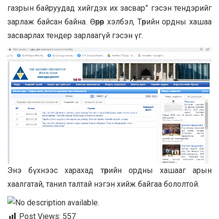
газрын байруудад хийгдэх их засвар” гэсэн тендэрийг
зарлаж байсан байна. Өөрөөр хэлбэл, Төрийн ордны хашаа
засварлах тендер зарлаагүй гэсэн үг.
Энэ бүхнээс харахад төрийн ордны хашааг арын
хаалгатай, танил талтай нэгэн хийж байгаа бололтой.
Post Views:
557