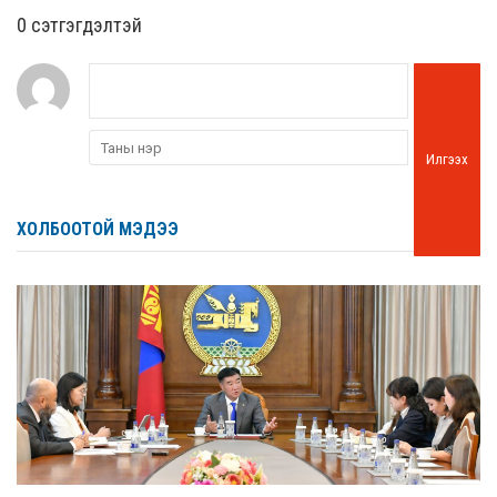
0 cэтгэгдэлтэй
Илгээх
ХОЛБООТОЙ МЭДЭЭ