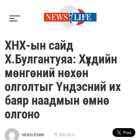
ХНХ-ын сайд
Х.Булгантуяа: Хүүхдийн
мөнгөний нөхөн
олголтыг Үндэсний их
баяр наадмын өмнө
олгоно
NEWSLIFEMN
2023-06-21