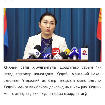
ХНХ-ын сайд Х.Булгантуяа
: Долдугаар сарын 1-н
гэхэд тэтгэвэр нэмэгдэнэ. Хүүхдийн мөнгөний нөхөн
олголтыг Үндэсний их баяр наадмын өмнө олгоно.
Хүүхдийн мөнгө авч байсан дансанд нь шилжүүлнэ. Хүүхдийн
мөнгө авахдаа дахин хүсэлт гаргах шаардлагагүй.