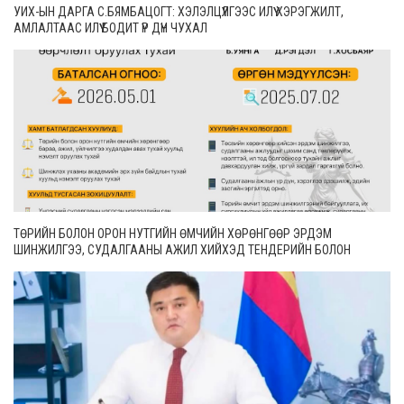
УИХ-ЫН ДАРГА С.БЯМБАЦОГТ: ХЭЛЭЛЦҮҮЛГЭЭС ИЛҮҮ ХЭРЭГЖИЛТ,
АМЛАЛТААС ИЛҮҮ БОДИТ ҮР ДҮН ЧУХАЛ
ТӨРИЙН БОЛОН ОРОН НУТГИЙН ӨМЧИЙН ХӨРӨНГӨӨР ЭРДЭМ
ШИНЖИЛГЭЭ, СУДАЛГААНЫ АЖИЛ ХИЙХЭД ТЕНДЕРИЙН БОЛОН
ГҮЙЦЭТГЭЛИЙН БАТАЛГАА ГАРГАХГҮЙ