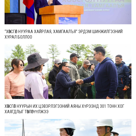
“ХӨВСГӨЛ НУУРАА ХАЙРЛАЯ, ХАМГААЛЪЯ” ЭРДЭМ ШИНЖИЛГЭЭНИЙ
ХУРАЛ БОЛЛОО
ХӨВСГӨЛ НУУРЫН ИХ ЦЭВЭРЛЭГЭЭНИЙ АЯНЫ ХҮРЭЭНД 301 ТОНН ХОГ
ХАЯГДЛЫГ ТӨВЛӨРҮҮЛЖЭЭ