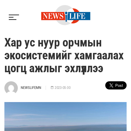
Хар ус нуур орчмын
экосистемийг хамгаалах
цогц ажлыг эхлүүллээ
NEWSLIFEMN
2023-05-30