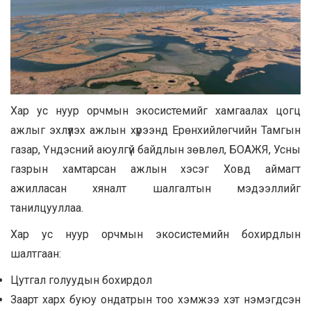
Хар ус нуур орчмын экосистемийг хамгаалах цогц
ажлыг эхлүүлэх ажлын хүрээнд Ерөнхийлөгчийн Тамгын
газар, Үндэсний аюулгүй байдлын зөвлөл, БОАЖЯ, Усны
газрын хамтарсан ажлын хэсэг Ховд аймагт
ажилласан хяналт шалгалтын мэдээллийг
танилцууллаа.
Хар ус нуур орчмын экосистемийн бохирдлын
шалтгаан:
Цутгал голуудын бохирдол
Заарт харх буюу ондатрын тоо хэмжээ хэт нэмэгдсэн