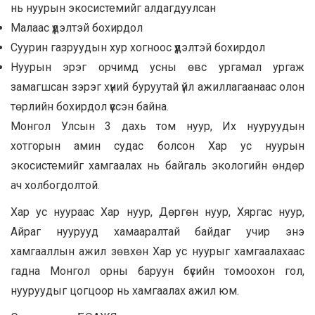
нь нуурын экосистемийг алдагдуулсан
Малаас үүдэлтэй бохирдол
Суурин газруудын хур хогноос үүдэлтэй бохирдол
Нуурын эрэг орчимд усны өвс ургамал ургаж
замагшсан зэрэг хүний буруутай үйл ажиллагаанаас олон
төрлийн бохирдол үүссэн байна.
Монгол Улсын 3 дахь том нуур, Их нууруудын
хотгорын амин судас болсон Хар ус нуурын
экосистемийг хамгаалах нь байгаль экологийн өндөр
ач холбогдолтой.
Хар ус нуураас Хар нуур, Дөргөн нуур, Хяргас нуур,
Айраг нуурууд хамааралтай байдаг учир энэ
хамгааллын ажил зөвхөн Хар ус нуурыг хамгаалахаас
гадна Монгол орны баруун бүсийн томоохон гол,
нууруудыг цогцоор нь хамгаалах ажил юм.