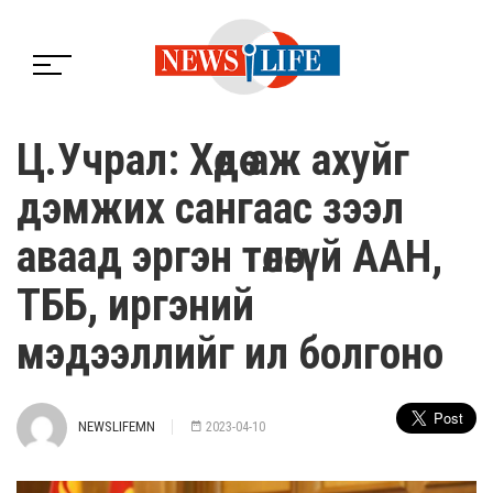
Ц.Учрал: Хөдөө аж ахуйг
дэмжих сангаас зээл
аваад эргэн төлөөгүй ААН,
ТББ, иргэний
мэдээллийг ил болгоно
NEWSLIFEMN
2023-04-10