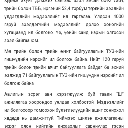
Хөдөө аж ахуйг дэмжих сангаас зээл авсан 6092 ААН,
төрийн болон ТББ, иргэний 52,4 тэрбум төгрөгийн зээлийн
үлдэгдлийн мэдээллийг ил гаргалаа. Үлдсэн 4000
гаруй зээлдэгчийн мэдээллийг долоо хоногийн
хугацаанд ил болгоно. Үе, үеийн сайд нарын олгосон
зээл байгаа юм.
Мөн төрийн болон төрийн өмчит байгууллагын ТУЗ-ийн
гишүүдийн нэрсийг ил болгож байна. Нийт 120 гаруй
төрийн болон төрийн өмчит байгууллага байдаг ба эхний
ээлжид 71 байгууллагын ТУЗ-ийн гишүүдин нэрсийг ил
болгож байна.
Авлигын эсрэг авч хэрэгжүүлж буй таван “Ш”
ажиллагаа хоорондоо уялдаа холбоотой. Мэдээллийг
ил болгохоор томоохон бүлэглэлүүдийн ашиг сонирхол
хөндөгдөх нь дамжиггүй. Тиймээс шилэн ажиллагааны
эсрэг олон нийтийн анхаарлыг сарниулах гэсэн