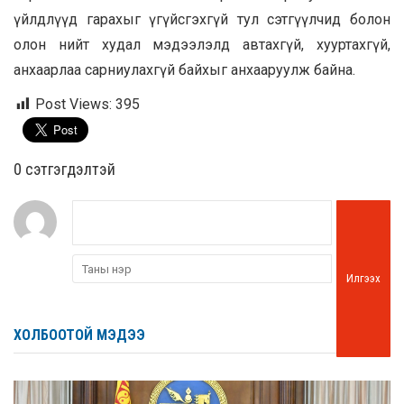
үйлдлүүд гарахыг үгүйсгэхгүй тул сэтгүүлчид болон
олон нийт худал мэдээлэлд автахгүй, хууртахгүй,
анхаарлаа сарниулахгүй байхыг анхааруулж байна.
Post Views:
395
0 cэтгэгдэлтэй
Илгээх
ХОЛБООТОЙ МЭДЭЭ