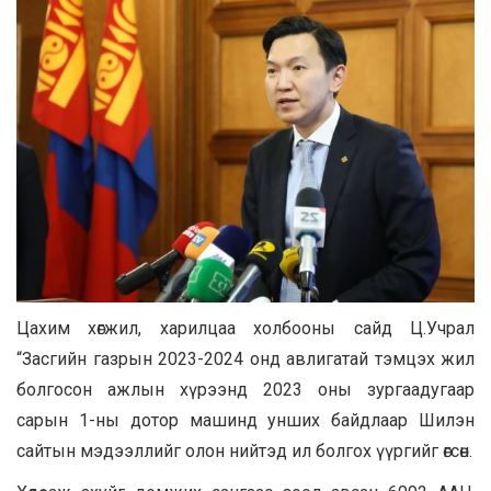
Цахим хөгжил, харилцаа холбооны сайд Ц.Учрал
“Засгийн газрын 2023-2024 онд авлигатай тэмцэх жил
болгосон ажлын хүрээнд 2023 оны зургаадугаар
сарын 1-ны дотор машинд унших байдлаар Шилэн
сайтын мэдээллийг олон нийтэд ил болгох үүргийг өгсөн.