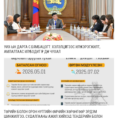
УИХ-ЫН ДАРГА С.БЯМБАЦОГТ: ХЭЛЭЛЦҮҮЛГЭЭС ИЛҮҮ ХЭРЭГЖИЛТ,
АМЛАЛТААС ИЛҮҮ БОДИТ ҮР ДҮН ЧУХАЛ
ТӨРИЙН БОЛОН ОРОН НУТГИЙН ӨМЧИЙН ХӨРӨНГӨӨР ЭРДЭМ
ШИНЖИЛГЭЭ, СУДАЛГААНЫ АЖИЛ ХИЙХЭД ТЕНДЕРИЙН БОЛОН