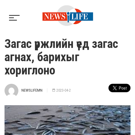
Загас үржлийн үед загас
агнах, барихыг
хориглоно
NEWSLIFEMN
2023-04-2