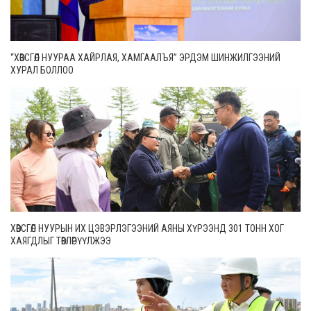
“ХӨВСГӨЛ НУУРАА ХАЙРЛАЯ, ХАМГААЛЪЯ” ЭРДЭМ ШИНЖИЛГЭЭНИЙ
ХУРАЛ БОЛЛОО
ХӨВСГӨЛ НУУРЫН ИХ ЦЭВЭРЛЭГЭЭНИЙ АЯНЫ ХҮРЭЭНД 301 ТОНН ХОГ
ХАЯГДЛЫГ ТӨВЛӨРҮҮЛЖЭЭ