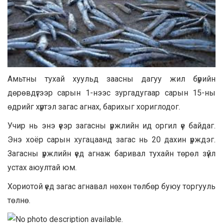
Амьтны тухай хуульд заасны дагуу жил бүрийн
дөрөвдүгээр сарын 1-нээс зургадугаар сарын 15-ны
өдрийг хүртэл загас агнах, барихыг хориглодог.
Учир нь энэ үеэр загасны үржлийн ид оргил үе байдаг.
Энэ хоёр сарын хугацаанд загас нь 20 дахин үрждэг.
Загасны үржлийн үед агнаж баривал тухайн төрөл зүйл
устах аюултай юм.
Хориотой үед загас агнавал нөхөн төлбөр буюу торгууль
төлнө.