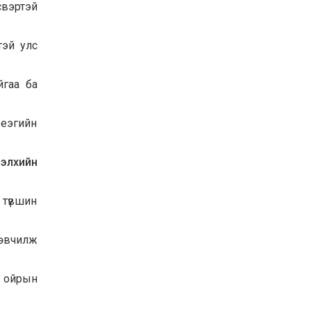
свэртэй
тэй улс
йгаа ба
ьеэгийн
элхийн
 түвшин
 өвчилж
й ойрын