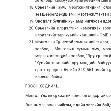
хөтөлбөрт хамруулж хүний нөөцийн ханг
Сүрьеэгийн эмч, мэргэжилтнүүдийг о
зөвшөөрөгдөхүйц эмч, мэргэжилтэнтэй 
Эрсдэлт бүлгийн хүн амд чиглэсэн идэ
Сүрьеэгийн илрүүлэлтийг нэмэгдүүлэх зо
илрүүлэлтийг төр, хувийн хэвшлийн ЭМБ-у
Монголын Сүрьеэтэй тэмцэх нийгэмлэг,
холбоо, Монголын сумын эмч, мэргэ
мэргэжилтэнүүдийн холбоо, “Эрүүл сүрьеэ
“Хувийн хэвшлийн эрүүл мэндийн байгуу
өртөх эрсдэлт бүлгийн 323 561 хүнийг с
илрүүлсэн байна.
ГЭСЭН ХЭДИЙ Ч…
Монгол Улс нь сүрьеэгийн өвчлөл өндөртэй о
Энэ нь улс орны
нийгэм, эдийн засгийн бай