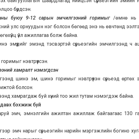
эх байгууллагын шаардлагад нийцсэн сүрьеэгийн эмийн 
лцоо бүрдсэн.
ааны буюу 9-12 сарын эмчилгээний горимыг
/өмнө нь 
хний улс орнуудын нэг болсон бөгөөд энэ нь өвчтөнд ээлтэ
 өгөхүйц үйл ажиллагаа болж байна.
нэ эмүүдийг эмэнд тэсвэртэй сүрьеэгийн эмчилгээнд ч 
горимыг нэвтрүүлсэн.
ээний хамралт нэмэгдсэн
гээнд шинэ эм, шинэ горимыг нэвтрүүлэн сүрьеэд өртөх 
омжтой болсон.
ээнд хамрагдаж буй хүний тоо жил тутам нэмэгдэж байна.
адавх бэхжиж буй
гаруй эмч, эмнэлгийн ажилтан ажиллаж байгаагаас 130 г
йгээр эмч нарыг сүрьеэгийн нарийн мэргэжлийн богино ху