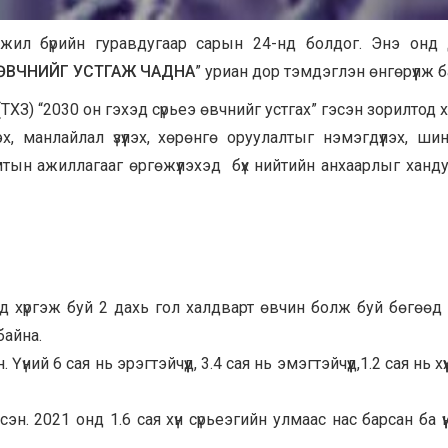
жил бүрийн гуравдугаар сарын 24-нд болдог. Энэ онд
 ӨВЧНИЙГ УСТГАЖ ЧАДНА
” уриан дор тэмдэглэн өнгөрүүлж б
ТХЗ) “2030 он гэхэд сүрьеэ өвчнийг устгах” гэсэн зорилтод 
 манлайлал үзүүлэх, хөрөнгө оруулалтыг нэмэгдүүлэх, шин
тын ажиллагааг өргөжүүлэхэд бүх нийтийн анхаарлыг ханд
ад хүргэж буй 2 дахь гол халдварт өвчин болж буй бөгөөд
байна.
үний 6 сая нь эрэгтэйчүүд, 3.4 сая нь эмэгтэйчүүд,1.2 сая нь хү
н. 2021 онд 1.6 сая хүн сүрьеэгийн улмаас нас барсан ба үү