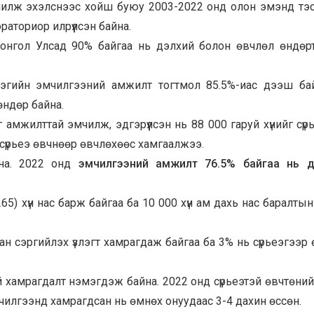
шилж эхэлснээс хойш буюу 2003-2022 онд олон эмэнд тэ
аториор илрүүлсэн байна.
 Монгол Улсад 90% байгаа нь дэлхий болон өвчлөл өндөр
эгийн эмчилгээний амжилт тогтмол 85.5%-иас дээш ба
ндөр байна.
 амжилттай эмчилж, эдгэрүүлсэн нь 88 000 гаруй хүнийг сүр
 сүрьеэ өвчнөөр өвчлөхөөс хамгаалжээ.
йна. 2022 онд
эмчилгээний амжилт 76.5% байгаа нь д
5) хүн нас барж байгаа ба 10 000 хүн ам дахь нас баралтын
ан сэргийлэх үзлэгт хамрагдаж байгаа ба 3% нь сүрьеэгээр
 хамрагдалт нэмэгдэж байна. 2022 онд сүрьеэтэй өвчтөни
мчилгээнд хамрагдсан нь өмнөх онуудаас 3-4 дахин өссөн.