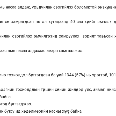
 амь насаа алдаж, урьдчилан сэргийлэх боломжтой энэхүү өвч
я хүн хамрагдсан нь эл хугацаанд 40 сая хүнийг эмчлэх 
ьдчилан сэргийлэх эмчилгээнд хамруулах зорилт тавьсан 
лмаас амь насаа алдахаас аварч хамгаалжээ
. /
 тохиолдол бүртгэгдсэн ба үүний 1344 (57%) нь эрэгтэй, 101
ьеэгийн тохиолдлын түвшин сүүлийн жилүүдэд улс, аймаг, ний
байна.
тод бүртгэгджээ.
н буюу ид хөдөлмөрийн насны хүмүүс байна.