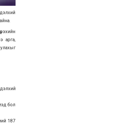
Хөвсгөл нуурын их
цэвэрлэгээний аяны
 дэлхий
хүрээнд 301 тонн хог
хаягдлыг төвлөрүүлжээ
айна.
2026-07-30
хүрэхийн
Баян-Өлгий аймгийн
дараагийн Засаг даргад
э арга,
Н.Тилеуханы нэр хүчтэй
уулахыг
яригдаж байна
2026-07-30
А.Ю.Ивахин: Эрдэнэт
хотын түүх бол бидний
амжилтын түүх
2026-07-27
 дэлхий
үхэд бол
ний 187