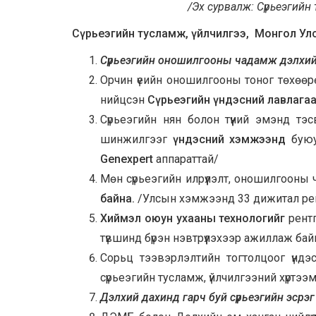
/Эх сурвалж: Сүрьеэгийн
Сүрьеэгийн тусламж, үйлчилгээ, Монгол Ул
Сүрьеэгийн оношилгооны чадамж дэлхий 
Орчин үеийн оношилгооны тоног төхөөр
нийцсэн
Сүрьеэгийн үндэсний лавлага
Сүрьеэгийн нян болон түүний эмэнд тэ
шинжилгээг
үндэсний хэмжээнд
буюу
Genexpert
аппараттай/
Мөн сүрьеэгийн илрүүлэлт, оношилгооны
байна.
/Улсын хэмжээнд 33 дижитал рен
Хиймэл оюун ухааны технологийг
рентг
түвшинд бүрэн нэвтрүүлэхээр ажиллаж ба
Сорьц тээвэрлэлтийн тогтолцоог үндэ
сүрьеэгийн тусламж, үйлчилгээний хүртэ
Дэлхий дахинд гарч буй сүрьеэгийн эсрэг