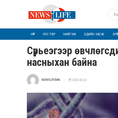
НҮҮР
УЛС ТӨР
НИЙГЭМ
ЭДИЙН ЗАСАГ
ЭРҮ
Сүрьеэгээр өвчлөгсд
насныхан байна
NEWSLIFEMN
2023-03-23