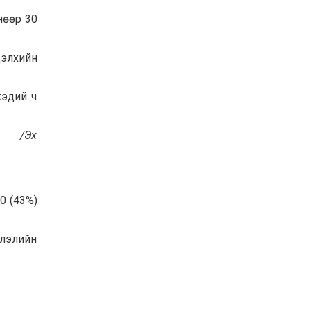
нөөр 30
дэлхийн
хэдий ч
Эх
0 (43%)
слэлийн