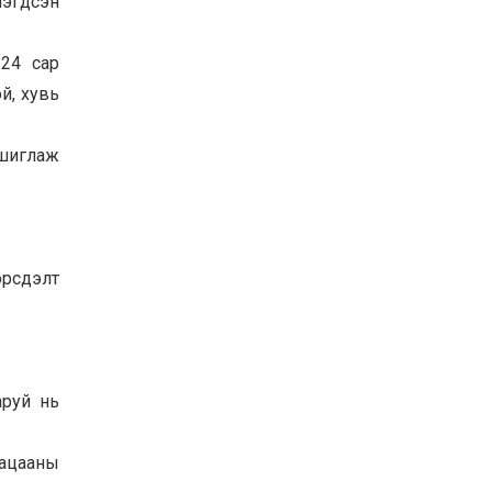
нэгдсэн
24 сар
й, хувь
ашиглаж
эрсдэлт
аруй нь
гацааны