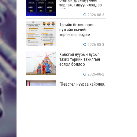
онцгой урамшууллаа
зарлаж, гишүүнчлэлдээ
50% хүртэлх хөнгөлөлт
үзүүлж эхэллээ
2026-08-3
Төрийн болон орон
нутгийн өмчийн
хөрөнгөөр эрдэм
шинжилгээ, судалгааны
ажил хийхэд тендерийн
2026-08-3
болон гүйцэтгэлийн
баталгаа гаргахгүй
Хөвсгөл нуурын лусыг
тахих төрийн тахилгын
ёслол боллоо
2026-08-2
“Хөвсгөл нуураа хайрлая,
хамгаалъя” эрдэм
шинжилгээний хурал
боллоо
2026-08-1
“ЭРДЭНЭС
ТАВАНТОЛГОЙ” ХК ЭНЭ
ДОЛОО ХОНОГТ 460.8
МЯНГАН ТОНН НҮҮРС
АРИЛЖЛАА
2026-07-31