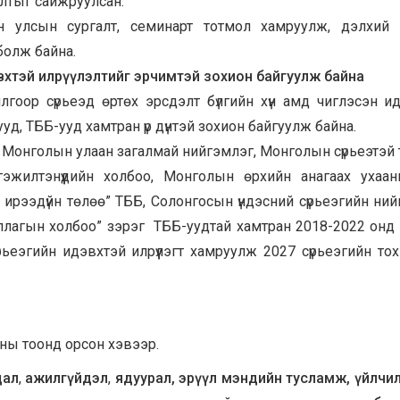
алтыг сайжруулсан.
лон улсын сургалт, семинарт тотмол хамруулж, дэлхий
болж байна.
вхтэй илрүүлэлтийг эрчимтэй зохион байгуулж байна
рилгоор сүрьеэд өртөх эрсдэлт бүлгийн хүн амд чиглэсэн и
уд, ТББ-ууд хамтран үр дүнтэй зохион байгуулж байна.
 Монголын улаан загалмай нийгэмлэг, Монголын сүрьеэтэй
жилтэнүүдийн холбоо, Монголын өрхийн анагаах ухаан
гүй ирээдүйн төлөө” ТББ, Солонгосын үндэсний сүрьеэгийн ний
ллагын холбоо” зэрэг ТББ-уудтай хамтран 2018-2022 онд 
үрьеэгийн идэвхтэй илрүүлэгт хамруулж 2027 сүрьеэгийн то
рны тоонд орсон хэвээр.
дал
,
ажилгүйдэл
,
ядуурал, эрүүл мэндийн тусламж, үйлчи