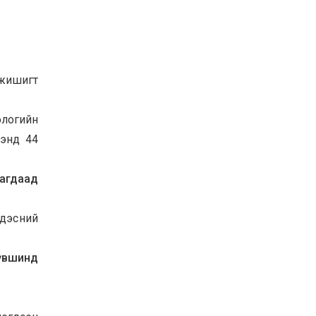
 жишигт
ологийн
ээнд 44
гагдаад
ндэсний
үвшинд