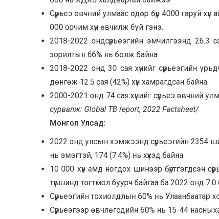
Сүрьеэ өвчний улмаас өдөр бүр 4000 гаруй хүн
000 орчим хүн өвчилж буй гэнэ.
2018-2022 ондсүрьеэгийн эмчилгээнд 26.3 са
зорилтын 66% нь болж байна.
2018-2022 онд 30 сая хүнийг сүрьеэгийн ур
дөнгөж 12.5 сая (42%) хүн хамрагдсан байна.
2000-2021 онд 74 сая хүнийг сүрьеэ өвчний у
сурвалж: Global TB report, 2022 Factsheet/
Монгол Улсад:
2022 онд улсын хэмжээнд сүрьеэгийн 2354 шинэ
нь эмэгтэй, 174 (7.4%) нь хүүхэд байна.
10 000 хүн амд ногдох шинээр бүртгэгдсэн сүр
түвшинд тогтмол буурч байгаа ба 2022 онд 7.0 
Сүрьеэгийн тохиолдлын 60% нь Улаанбаатар хо
Сүрьеэгээр өвчлөгсдийн 60% нь 15-44 насныха