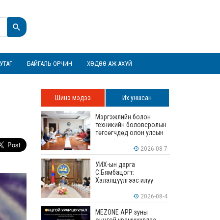
УТАГ
БАЙГАЛЬ ОРЧИН
ХӨДӨӨ АЖ АХУЙ
Шинэ мэдээ
Их уншсан
Мэргэжлийн болон
техникийн боловсролын
төгсөгчдөд олон улсын
хэмжээнд хүлээн
зөвшөөрөгдөх ур
2026-08-7
чадваруудыг олгоно
УИХ-ын дарга
С.Бямбацогт:
Хэлэлцүүлгээс илүү
хэрэгжилт, амлалтаас
илүү бодит үр дүн чухал
2026-08-4
MEZONE APP зуны