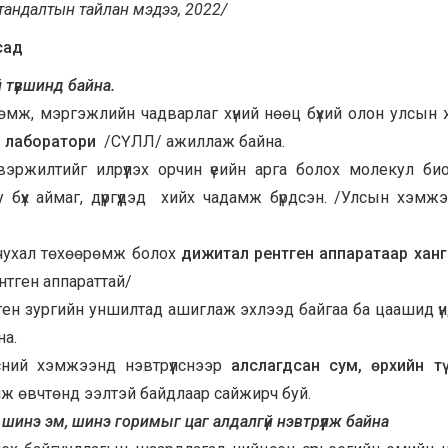
 тандалтын тайлан мэдээ, 2022/
сад
түвшинд байна.
өмж, мэргэжлийн чадварлаг хүний нөөц бүхий олон улсын
а лаборатори
/СҮЛЛ/ ажиллаж байна.
свэржилтийг илрүүлэх орчин үеийн арга болох молекул би
 бүх аймаг, дүүргүүдэд хийх чадамж бүрдсэн. /Улсын хэмж
 чухал төхөөрөмж болох
дижитал рентген аппаратаар хан
тген аппараттай/
ен зургийн уншилтад ашиглаж эхлээд байгаа ба цаашид ү
йна.
сний хэмжээнд нэвтрүүлснээр
алслагдсан сум, өрхийн т
эмж өвчтөнд ээлтэй байдлаар сайжирч буй.
 шинэ эм, шинэ горимыг цаг алдалгүй нэвтрүүлж байна