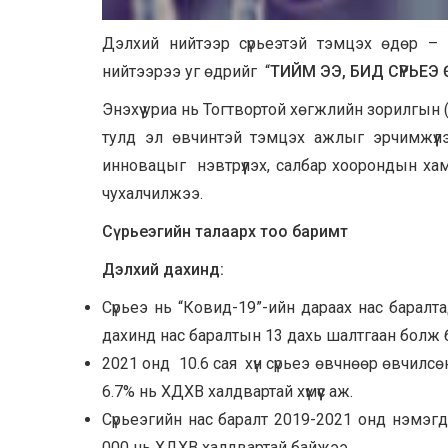
Дэлхий нийтээр сүрьеэтэй тэмцэх өдөр – 
нийтээрээ уг өдрийг “
ТИЙМ ЭЭ, БИД СҮРЬЕЭ
Энэхүү уриа нь Тогтвортой хөгжлийн зорилгын (
тулд эл өвчинтэй тэмцэх ажлыг эрчимжүүлэх,
инновацыг нэвтрүүлэх, салбар хоорондын хам
чухалчилжээ.
Сүрьеэгийн талаарх тоо баримт
Дэлхий дахинд:
Сүрьеэ нь “Ковид-19”-ийн дараах нас баралт
дахинд нас баралтын 13 дахь шалтгаан болж 
2021 онд 10.6 сая хүн сүрьеэ өвчнөөр өвчилсөн. Ү
6.7% нь ХДХВ халдвартай хүмүүс аж.
Сүрьеэгийн нас баралт 2019-2021 онд нэмэгдсэ
000 нь ХДХВ халдвартай байжээ.