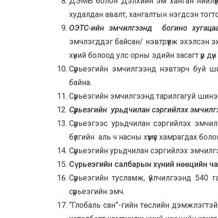
ДЭМБ болон Дэлхийн эм ханган нийлүүл
худалдан авалт, хангалтын нэгдсэн тогто
ОЭТС-ийн эмчилгээнд
богино хугац
эмчлэгддэг байсан/ нэвтрүүлж эхэлсэн э
хүний болоод улс орны эдийн засагт үр дүн
Сүрьеэгийн эмчилгээнд нэвтэрч буй ши
байна.
Сүрьеэгийн эмчилгээнд тарилгагуй шинэ 
Сүрьеэгийн урьдчилан сэргийлэх эмчилг
Сүрьеэгээс урьдчилан сэргийлэх эмчил
бүлгийн аль ч насны хүмүүс хамрагдах бол
Сүрьеэгийн урьдчилан сэргийлэх эмчилг
Сүрьеэгийн салбарын хүний нөөцийн ч
Сүрьеэгийн тусламж, үйлчилгээнд 540 
сүрьеэгийн эмч.
“Глобаль сан”-гийн төслийн дэмжлэгтэ