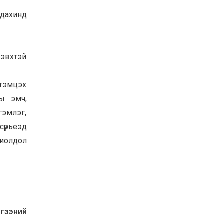
 дахинд
дэвхтэй
 тэмцэх
ы эмч,
гэмлэг,
сүрьеэд
хиолдол
лгээний