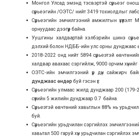
Монгол Улсад эмэнд тэсвэртэй сүрьеэг оно
сүрьеэгийн /ОЭТС/ нийт 3419 тохиолдлыг лабор
Сүрьеэгийн эмчилгээний амжилтын үзүүлэлт
орнуудаас дээгүүр байна.
Уушгины халдвартай хэлбэрийн шинэ сүрье
дэлхий болон НДББ-ийн улс орны дунджаас ө
2018-2022 онд нийт 5894 сүрьеэтэй өвчтөнийг
халдвар авахаас сэргийлж, 9000 орчим хүнийг
ОЭТС-ийн эмчилгээний үр дүн сайжирч ба
дунджаас өндөр
буй гэсэн үг.
Сүрьеэгийн улмаас жилд дунджаар 200 (179-26
сүүлийн 5 жилийн дунджаар 0.7 байна.
Сүрьеэтэй өвчтөний хавьтлын 88% нь урьдчил
буй.
Сүрьеэгийн урьдчилан сэргийлэх эмчилгээний
хавьтал 500 гаруй хүн урьдчилан сэргийлэх э