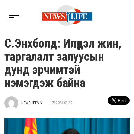
С.Энхболд: Илүүдэл жин,
таргалалт залуусын
дунд эрчимтэй
нэмэгдэж байна
NEWSLIFEMN
2023-03-20