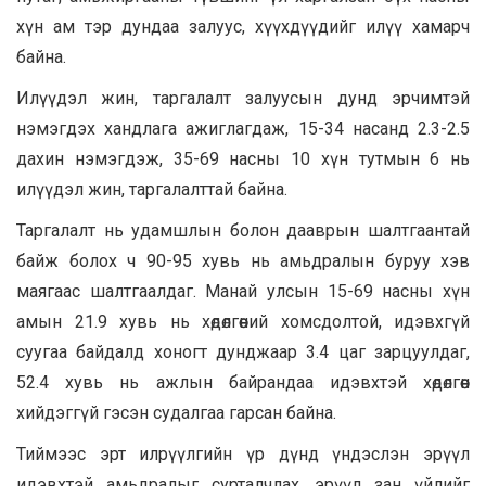
хүн ам тэр дундаа залуус, хүүхдүүдийг илүү хамарч
байна.
Илүүдэл жин, таргалалт залуусын дунд эрчимтэй
нэмэгдэх хандлага ажиглагдаж, 15-34 насанд 2.3-2.5
дахин нэмэгдэж, 35-69 насны 10 хүн тутмын 6 нь
илүүдэл жин, таргалалттай байна.
Таргалалт нь удамшлын болон дааврын шалтгаантай
байж болох ч 90-95 хувь нь амьдралын буруу хэв
маягаас шалтгаалдаг. Манай улсын 15-69 насны хүн
амын 21.9 хувь нь хөдөлгөөний хомсдолтой, идэвхгүй
суугаа байдалд хоногт дунджаар 3.4 цаг зарцуулдаг,
52.4 хувь нь ажлын байрандаа идэвхтэй хөдөлгөөн
хийдэггүй гэсэн судалгаа гарсан байна.
Тиймээс эрт илрүүлгийн үр дүнд үндэслэн эрүүл
идэвхтэй амьдралыг сурталчлах, эрүүл зан үйлийг