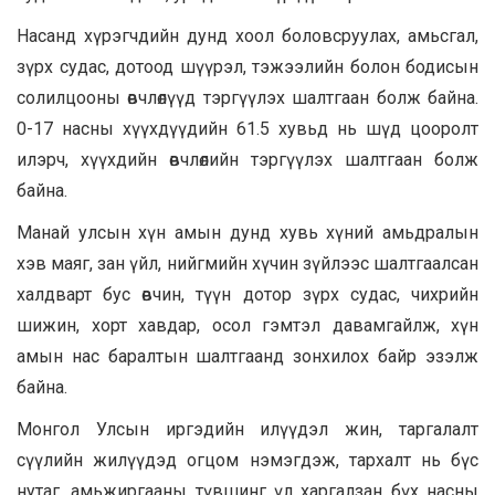
Насанд хүрэгчдийн дунд хоол боловсруулах, амьсгал,
зүрх судас, дотоод шүүрэл, тэжээлийн болон бодисын
солилцооны өвчлөлүүд тэргүүлэх шалтгаан болж байна.
0-17 насны хүүхдүүдийн 61.5 хувьд нь шүд цооролт
илэрч, хүүхдийн өвчлөлийн тэргүүлэх шалтгаан болж
байна.
Манай улсын хүн амын дунд хувь хүний амьдралын
хэв маяг, зан үйл, нийгмийн хүчин зүйлээс шалтгаалсан
халдварт бус өвчин, түүн дотор зүрх судас, чихрийн
шижин, хорт хавдар, осол гэмтэл давамгайлж, хүн
амын нас баралтын шалтгаанд зонхилох байр эзэлж
байна.
Монгол Улсын иргэдийн илүүдэл жин, таргалалт
сүүлийн жилүүдэд огцом нэмэгдэж, тархалт нь бүс
нутаг, амьжиргааны түвшинг үл харгалзан бүх насны