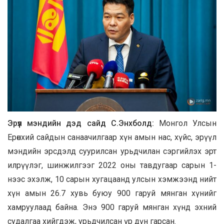
Эрүүл мэндийн дэд сайд С.Энхболд:
Монгол Улсын
Ерөнхий сайдын санаачилгаар хүн амын нас, хүйс, эрүүл
мэндийн эрсдэлд суурилсан урьдчилан сэргийлэх эрт
илрүүлэг, шинжилгээг 2022 оны тавдугаар сарын 1-
нээс эхэлж, 10 сарын хугацаанд улсын хэмжээнд нийт
хүн амын 26.7 хувь буюу 900 гаруй мянган хүнийг
хамруулаад байна. Энэ 900 гаруй мянган хүнд эхний
судалгаа хийгдэж, урьдчилсан үр дүн гарсан.