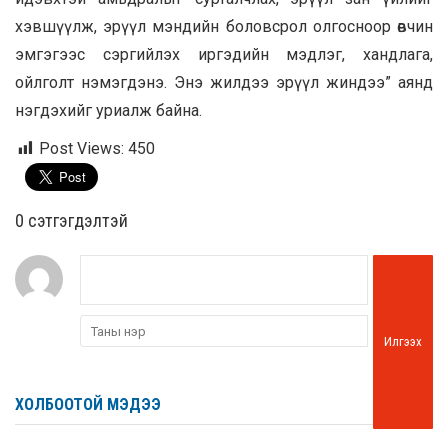
хэвшүүлж, эрүүл мэндийн боловсрол олгосноор өвчин
эмгэгээс сэргийлэх иргэдийн мэдлэг, хандлага,
ойлголт нэмэгдэнэ. Энэ жилдээ эрүүл жиндээ” аянд
нэгдэхийг уриалж байна.
Post Views:
450
0 cэтгэгдэлтэй
Илгээх
ХОЛБООТОЙ МЭДЭЭ