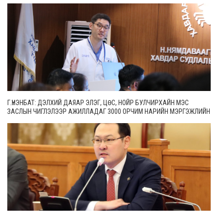
Г.ҮНЭНБАТ: ДЭЛХИЙ ДАЯАР ЭЛЭГ, ЦӨС, НОЙР БУЛЧИРХАЙН МЭС
ЗАСЛЫН ЧИГЛЭЛЭЭР АЖИЛЛАДАГ 3000 ОРЧИМ НАРИЙН МЭРГЭЖЛИЙН
ЭМЧ БАЙДГААС 65 НЬ МОНГОЛ УЛСАД АЖИЛЛАЖ БАЙНА