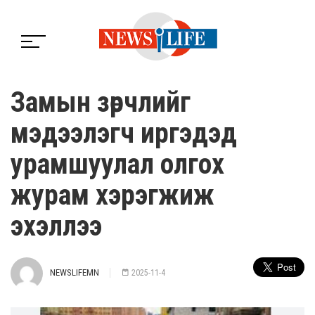
Замын зөрчлийг
мэдээлэгч иргэдэд
урамшуулал олгох
журам хэрэгжиж
эхэллээ
NEWSLIFEMN
2025-11-4