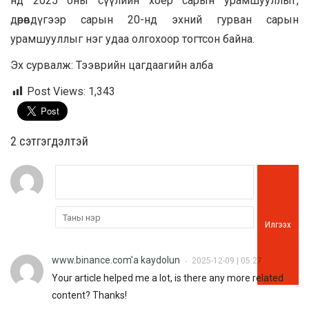
нд 2025 оны сүүлийн хоёр сарын урамшууллыг,
дөрөвдүгээр сарын 20-нд эхний гурван сарын
урамшууллыг нэг удаа олгохоор тогтсон байна.
Эх сурвалж: Тээврийн цагдаагийн алба
Post Views:
1,343
2 cэтгэгдэлтэй
Илгээх
www.binance.com'a kaydolun
2025-12-09 | 05:27
•
Your article helped me a lot, is there any more related
content? Thanks!