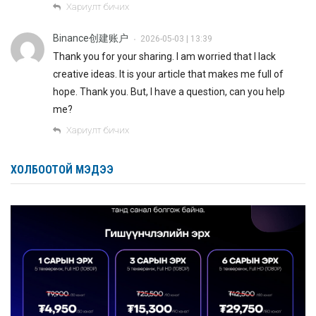
Хариулт бичих
Binance创建账户
2026-05-03 | 13:39
•
Thank you for your sharing. I am worried that I lack
creative ideas. It is your article that makes me full of
hope. Thank you. But, I have a question, can you help
me?
Хариулт бичих
ХОЛБООТОЙ МЭДЭЭ