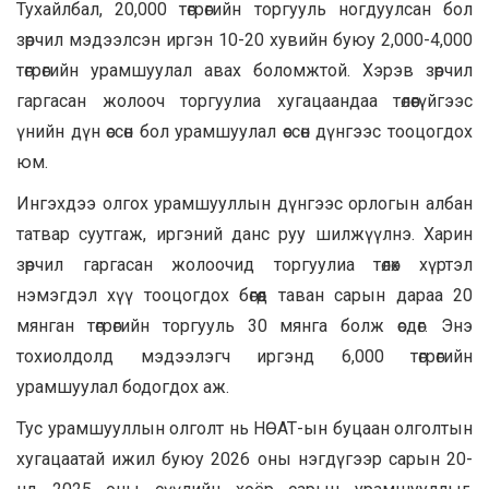
Тухайлбал, 20,000 төгрөгийн торгууль ногдуулсан бол
зөрчил мэдээлсэн иргэн 10-20 хувийн буюу 2,000-4,000
төгрөгийн урамшуулал авах боломжтой. Хэрэв зөрчил
гаргасан жолооч торгуулиа хугацаандаа төлөөгүйгээс
үнийн дүн өссөн бол урамшуулал өссөн дүнгээс тооцогдох
юм.
Ингэхдээ олгох урамшууллын дүнгээс орлогын албан
татвар суутгаж, иргэний данс руу шилжүүлнэ. Харин
зөрчил гаргасан жолоочид торгуулиа төлөх хүртэл
нэмэгдэл хүү тооцогдох бөгөөд таван сарын дараа 20
мянган төгрөгийн торгууль 30 мянга болж өсдөг. Энэ
тохиолдолд мэдээлэгч иргэнд 6,000 төгрөгийн
урамшуулал бодогдох аж.
Тус урамшууллын олголт нь НӨАТ-ын буцаан олголтын
хугацаатай ижил буюу 2026 оны нэгдүгээр сарын 20-