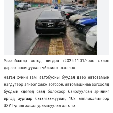
Улаанбаатар хотод өчигдрөөс /2025.11.01/-ээс эхлэн
дараах зохицуулалт үйлчилж эхэллээ.
Явган хүний зам, автобусны буудал дээр автозамын
нэгдүгээр эгнээг хааж зогссон, автомашинаа зогсоолд
бусдын хөдөлгөөнд саад болохоор байрлуулсан зөрчлийг
иргэд зургаар баталгаажуулан, 102 аппликэйшнээр
ЗХУТ-д илгээвэл урамшуулал олгоно.