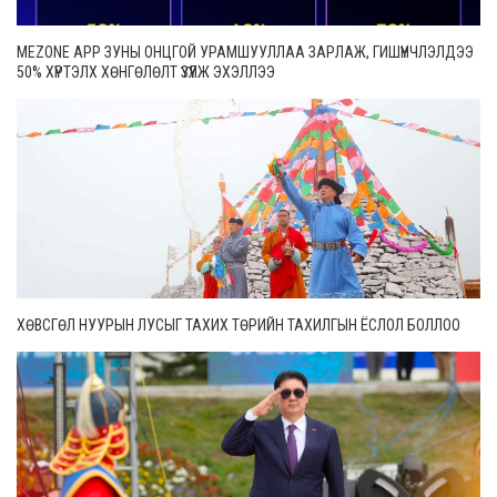
MEZONE APP ЗУНЫ ОНЦГОЙ УРАМШУУЛЛАА ЗАРЛАЖ, ГИШҮҮНЧЛЭЛДЭЭ
50% ХҮРТЭЛХ ХӨНГӨЛӨЛТ ҮЗҮҮЛЖ ЭХЭЛЛЭЭ
ХӨВСГӨЛ НУУРЫН ЛУСЫГ ТАХИХ ТӨРИЙН ТАХИЛГЫН ЁСЛОЛ БОЛЛОО