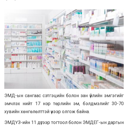
ЭМД-ын сангаас сэтгэцийн болон зан үйлийн эмгэгийг
эмчлэх нийт 17 нэр төрлийн эм, бэлдмэлийг 30-70
хувийн хөнгөлөлттэй үнээр олгож байна.
ЭМДҮЗ-ийн 11 дүгээр тогтоол болон ЭМДЕГ-ын даргын