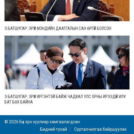
Э.БАТШУГАР: ЭРҮҮЛ МЭНДИЙН ДААТГАЛЫН САН ӨРГҮЙ БОЛСОН
Э.БАТШУГАР: ЭРҮҮЛ ИРГЭНТЭЙ БАЙЖ ЧАДВАЛ УЛС ОРНЫ ИРЭЭДҮЙ ИЛҮҮ
БАТ БӨХ БАЙНА
© 2026 Бүх эрх хуулиар хамгаалагдсан.
Бидний тухай
Сурталчилгаа байршуулах