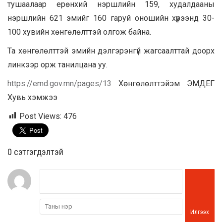
тушаалаар ерөнхий нэршлийн 159, худалдааны
нэршлийн 621 эмийг 160 гаруй оношийн хүрээнд 30-
100 хувийн хөнгөлөлттэй олгож байна.
Та хөнгөлөлттэй эмийн дэлгэрэнгүй жагсаалттай доорх
линкээр орж танилцана уу.
https://emd.gov.mn/pages/13
Хөнгөлөлттэйэм ЭМДЕГ
Хувь хэмжээ
Post Views:
476
0 cэтгэгдэлтэй
Илгээх