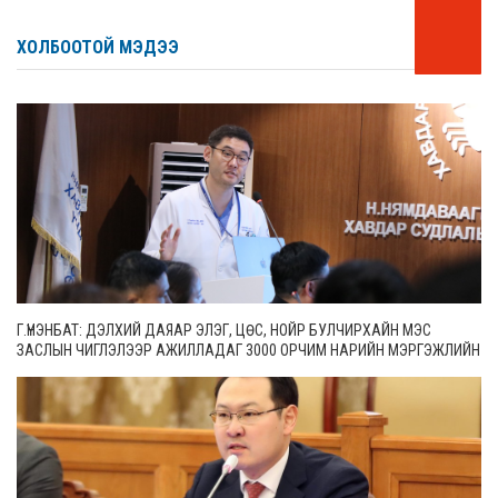
ХОЛБООТОЙ МЭДЭЭ
Г.ҮНЭНБАТ: ДЭЛХИЙ ДАЯАР ЭЛЭГ, ЦӨС, НОЙР БУЛЧИРХАЙН МЭС
ЗАСЛЫН ЧИГЛЭЛЭЭР АЖИЛЛАДАГ 3000 ОРЧИМ НАРИЙН МЭРГЭЖЛИЙН
ЭМЧ БАЙДГААС 65 НЬ МОНГОЛ УЛСАД АЖИЛЛАЖ БАЙНА