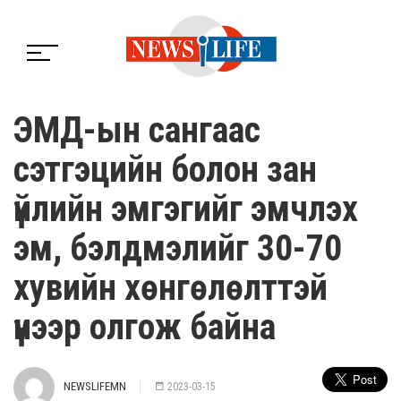
ЭМД-ын сангаас
сэтгэцийн болон зан
үйлийн эмгэгийг эмчлэх
эм, бэлдмэлийг 30-70
хувийн хөнгөлөлттэй
үнээр олгож байна
NEWSLIFEMN
2023-03-15