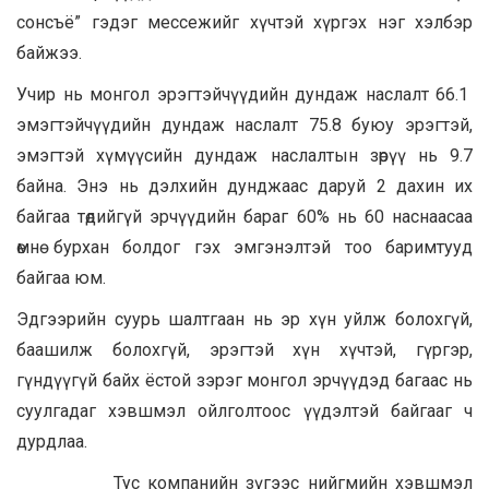
сонсъё” гэдэг мессежийг хүчтэй хүргэх нэг хэлбэр
байжээ.
Учир нь монгол эрэгтэйчүүдийн дундаж наслалт 66.1
эмэгтэйчүүдийн дундаж наслалт 75.8 буюу эрэгтэй,
эмэгтэй хүмүүсийн дундаж наслалтын зөрүү нь 9.7
байна. Энэ нь дэлхийн дунджаас даруй 2 дахин их
байгаа төдийгүй эрчүүдийн бараг 60% нь 60 наснаасаа
өмнө бурхан болдог гэх эмгэнэлтэй тоо баримтууд
байгаа юм.
Эдгээрийн суурь шалтгаан нь эр хүн уйлж болохгүй,
баашилж болохгүй, эрэгтэй хүн хүчтэй, гүргэр,
гүндүүгүй байх ёстой зэрэг монгол эрчүүдэд багаас нь
суулгадаг хэвшмэл ойлголтоос үүдэлтэй байгааг ч
дурдлаа.
Тус компанийн зүгээс нийгмийн хэвшмэл