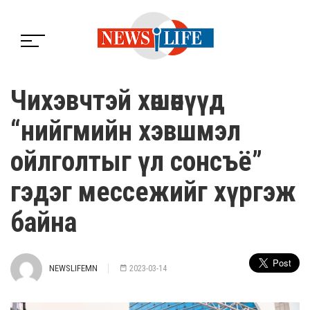
Чихэвчтэй хөшөөнүүд
“нийгмийн хэвшмэл
ойлголтыг үл сонсъё”
гэдэг мессежийг хүргэж
байна
NEWSLIFEMN
2023-03-14