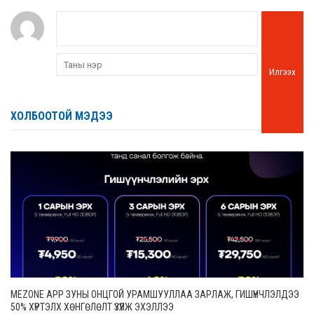
Илгээх
ХОЛБООТОЙ МЭДЭЭ
MEZONE APP ЗУНЫ ОНЦГОЙ УРАМШУУЛЛАА ЗАРЛАЖ, ГИШҮҮНЧЛЭЛДЭЭ
50% ХҮРТЭЛХ ХӨНГӨЛӨЛТ ҮЗҮҮЛЖ ЭХЭЛЛЭЭ