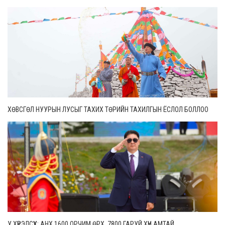
ХӨВСГӨЛ НУУРЫН ЛУСЫГ ТАХИХ ТӨРИЙН ТАХИЛГЫН ЁСЛОЛ БОЛЛОО
У.ХҮРЭЛСҮХ: АНХ 1600 ОРЧИМ ӨРХ, 7800 ГАРУЙ ХҮН АМТАЙ