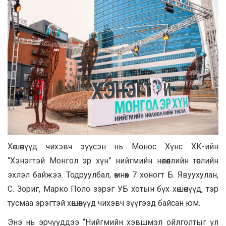
Хөшөөнүүд чихэвч зүүсэн нь Монос Хүнс ХК-ийн
“Хэнэгтэй Монгол эр хүн” нийгмийн нөлөөллийн төслийн
эхлэл байжээ. Тодруулбал, өмнөх 7 хоногт Б. Явуухулан,
С. Зориг, Марко Поло зэрэг УБ хотын бүх хөшөөнүүд, тэр
тусмаа эрэгтэй хөшөөнүүд чихэвч зүүгээд байсан юм.
Энэ нь эрчүүддээ “Нийгмийн хэвшмэл ойлголтыг үл