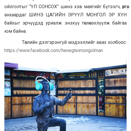
ойлголтыг “ҮЛ СОНСОХ” шинэ хэв маягийг бүтээгч, өөртөө
анхаардаг ШИНЭ ЦАГИЙН ЭРҮҮЛ МОНГОЛ ЭР ХҮН
байхыг эрчүүдэд уриалж энэхүү төслөө эхлүүлж байгаа
юм байна.
Төслийн дэлгэрэнгүй мэдээллийг авах холбоос:
https://www.facebook.com/henegteimongolman