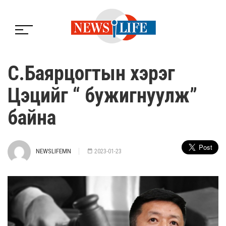
С.Баярцогтын хэрэг
Цэцийг “ бужигнуулж”
байна
NEWSLIFEMN
2023-01-23