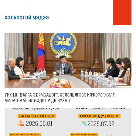
ХОЛБООТОЙ МЭДЭЭ
УИХ-ЫН ДАРГА С.БЯМБАЦОГТ: ХЭЛЭЛЦҮҮЛГЭЭС ИЛҮҮ ХЭРЭГЖИЛТ,
АМЛАЛТААС ИЛҮҮ БОДИТ ҮР ДҮН ЧУХАЛ