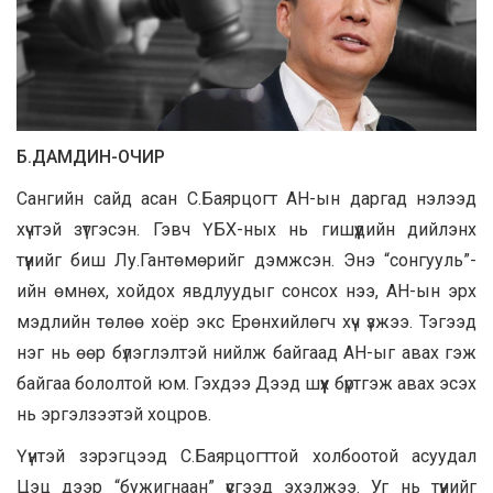
Б.ДАМДИН-ОЧИР
Сангийн сайд асан С.Баярцогт АН-ын даргад нэлээд
хүчтэй зүтгэсэн. Гэвч ҮБХ-ных нь гишүүдийн дийлэнх
түүнийг биш Лу.Гантөмөрийг дэмжсэн. Энэ “сонгууль”-
ийн өмнөх, хойдох явдлуудыг сонсох нээ, АН-ын эрх
мэдлийн төлөө хоёр экс Ерөнхийлөгч хүч үзжээ. Тэгээд
нэг нь өөр бүлэглэлтэй нийлж байгаад АН-ыг авах гэж
байгаа бололтой юм. Гэхдээ Дээд шүүх бүртгэж авах эсэх
нь эргэлзээтэй хоцров.
Үүнтэй зэрэгцээд С.Баярцогттой холбоотой асуудал
Цэц дээр “бужигнаан” үүсгээд эхэлжээ. Уг нь түүнийг