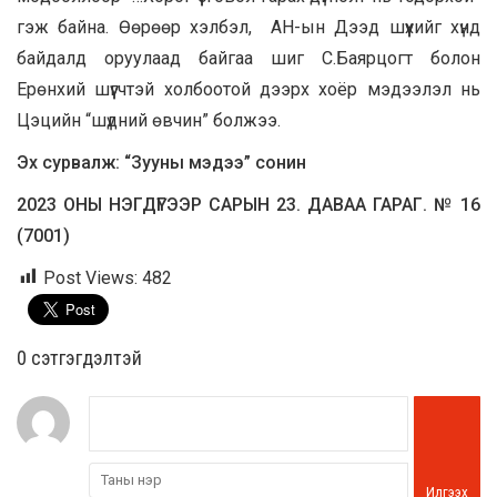
гэж байна. Өөрөөр хэлбэл, АН-ын Дээд шүүхийг хүнд
байдалд оруулаад байгаа шиг С.Баярцогт болон
Ерөнхий шүүгчтэй холбоотой дээрх хоёр мэдээлэл нь
Цэцийн “шүдний өвчин” болжээ.
Эх сурвалж: “Зууны мэдээ” сонин
2023 ОНЫ НЭГДҮГЭЭР САРЫН 23. ДАВАА ГАРАГ. № 16
(7001)
Post Views:
482
0 cэтгэгдэлтэй
Илгээх