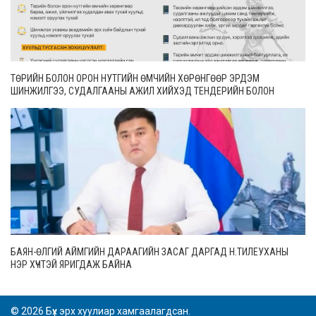
ТӨРИЙН БОЛОН ОРОН НУТГИЙН ӨМЧИЙН ХӨРӨНГӨӨР ЭРДЭМ
ШИНЖИЛГЭЭ, СУДАЛГААНЫ АЖИЛ ХИЙХЭД ТЕНДЕРИЙН БОЛОН
ГҮЙЦЭТГЭЛИЙН БАТАЛГАА ГАРГАХГҮЙ
БАЯН-ӨЛГИЙ АЙМГИЙН ДАРААГИЙН ЗАСАГ ДАРГАД Н.ТИЛЕУХАНЫ
НЭР ХҮЧТЭЙ ЯРИГДАЖ БАЙНА
© 2026 Бүх эрх хуулиар хамгаалагдсан.