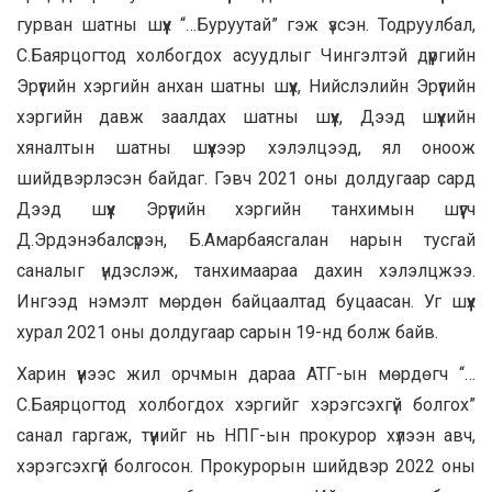
гурван шатны шүүх “…Буруутай” гэж үзсэн. Тодруулбал,
С.Баярцогтод холбогдох асуудлыг Чингэлтэй дүүргийн
Эрүүгийн хэргийн анхан шатны шүүх, Нийслэлийн Эрүүгийн
хэргийн давж заалдах шатны шүүх, Дээд шүүхийн
хяналтын шатны шүүхээр хэлэлцээд, ял оноож
шийдвэрлэсэн байдаг. Гэвч 2021 оны долдугаар сард
Дээд шүүх Эрүүгийн хэргийн танхимын шүүгч
Д.Эрдэнэбалсүрэн, Б.Амарбаясгалан нарын тусгай
саналыг үндэслэж, танхимаараа дахин хэлэлцжээ.
Ингээд нэмэлт мөрдөн байцаалтад буцаасан. Уг шүүх
хурал 2021 оны долдугаар сарын 19-нд болж байв.
Харин үүнээс жил орчмын дараа АТГ-ын мөрдөгч “…
С.Баярцогтод холбогдох хэргийг хэрэгсэхгүй болгох”
санал гаргаж, түүнийг нь НПГ-ын прокурор хүлээн авч,
хэрэгсэхгүй болгосон. Прокурорын шийдвэр 2022 оны