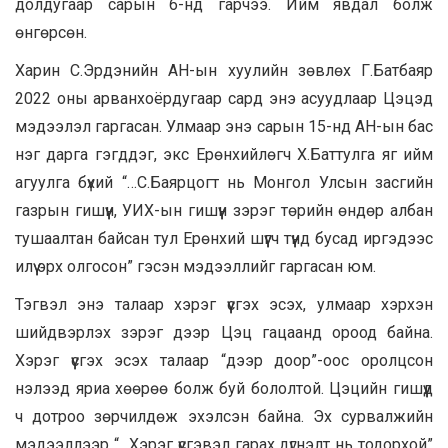
долдугаар сарын 6-нд гарчээ. Ийм явдал болж
өнгөрсөн.
Харин С.Эрдэнийн АН-ын хуулийн зөвлөх Г.Батбаяр
2022 оны арванхоёрдугаар сард энэ асуудлаар Цэцэд
мэдээлэл гаргасан. Улмаар энэ сарын 15-нд АН-ын бас
нэг дарга гэгддэг, экс Ерөнхийлөгч Х.Баттулга яг ийм
агуулга бүхий “…С.Баярцогт нь Монгол Улсын засгийн
газрын гишүүн, УИХ-ын гишүүн зэрэг төрийн өндөр албан
тушаалтан байсан тул Ерөнхий шүүгч түүнд бусад иргэдээс
илүү эрх олгосон” гэсэн мэдээллийг гаргасан юм.
Тэгвэл энэ талаар хэрэг үүсгэх эсэх, улмаар хэрхэн
шийдвэрлэх зэрэг дээр Цэц гацаанд ороод байна.
Хэрэг үүсгэх эсэх талаар “дээр доор”-оос оролцсон
нэлээд яриа хөөрөө болж буй бололтой. Цэцийн гишүүд
ч дотроо зөрчилдөж эхэлсэн байна. Эх сурвалжийн
мэдээллээр “…Хэрэг үүсгэвэл гарах дүгнэлт нь тодорхой”