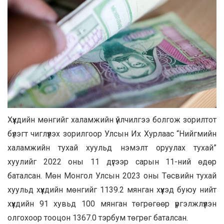
Хүүхдийн мөнгийг халамжийн үйлчилгээ болгож зорилтот
бүлэгт чиглүүлэх зорилгоор Улсын Их Хурлаас “Нийгмийн
халамжийн тухай хуульд нэмэлт оруулах тухай”
хуулийг 2022 оны 11 дүгээр сарын 11-ний өдөр
баталсан. Мөн Монгол Улсын 2023 оны Төсвийн тухай
хуульд хүүхдийн мөнгийг 1139.2 мянган хүүхэд буюу нийт
хүүхдийн 91 хувьд 100 мянган төгрөгөөр үргэлжлүүлэн
олгохоор тооцон 1367.0 тэрбум төгрөг баталсан.