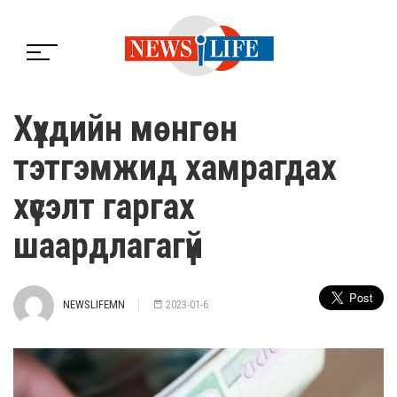
Хүүхдийн мөнгөн
тэтгэмжид хамрагдах
хүсэлт гаргах
шаардлагагүй
NEWSLIFEMN
2023-01-6