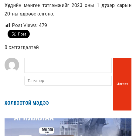
Хүүхдийн мөнгөн тэтгэмжийг 2023 оны 1 дүгээр сарын
20-ны өдрөөс олгоно.
Post Views:
479
0 cэтгэгдэлтэй
Илгээх
ХОЛБООТОЙ МЭДЭЭ