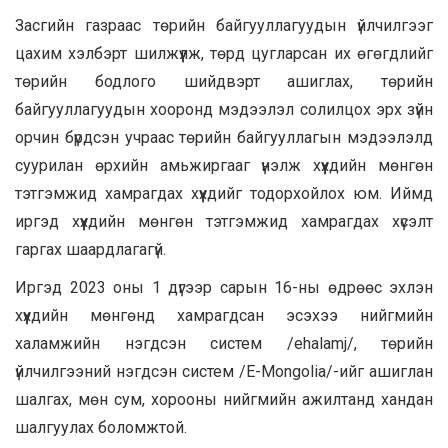
Засгийн газраас төрийн байгууллагуудын үйлчилгээг
цахим хэлбэрт шилжүүлж, төрд цугларсан их өгөгдлийг
төрийн бодлого шийдвэрт ашиглах, төрийн
байгууллагуудын хооронд мэдээлэл солилцох эрх зүйн
орчин бүрдсэн учраас төрийн байгууллагын мэдээлэлд
суурилан өрхийн амьжиргааг үнэлж хүүхдийн мөнгөн
тэтгэмжид хамрагдах хүүхдийг тодорхойлох юм. Иймд
иргэд хүүхдийн мөнгөн тэтгэмжид хамрагдах хүсэлт
гаргах шаардлагагүй.
Иргэд 2023 оны 1 дүгээр сарын 16-ны өдрөөс эхлэн
хүүхдийн мөнгөнд хамрагдсан эсэхээ нийгмийн
халамжийн нэгдсэн систем /ehalamj/, төрийн
үйлчилгээний нэгдсэн систем /Е-Моngolia/-ийг ашиглан
шалгах, мөн сум, хорооны нийгмийн ажилтанд хандан
шалгуулах боломжтой.