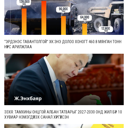
“ЭРДЭНЭС ТАВАНТОЛГОЙ” ХК ЭНЭ ДОЛОО ХОНОГТ 460.8 МЯНГАН ТОНН
НҮҮРС АРИЛЖЛАА
ЭЗХЯ: ТАМХИНЫ ОНЦГОЙ АЛБАН ТАТВАРЫГ 2027-2030 ОНД ЖИЛ БҮР 10
ХУВИАР НЭМЭГДҮҮЛЭХ САНАЛ ХҮРГҮҮЛСЭН