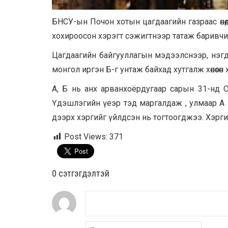
БНСУ-ын Почон хотын цагдаагийн газраас өнөөд
хохироосон хэрэгт сэжигтнээр татаж баривч
Цагдаагийн байгууллагын мэдээлснээр, нэгд
монгол иргэн Б-г унтаж байхад хутгалж хөнөөсө
А, Б нь анх арванхоёрдугаар сарын 31-нд 
Үдэшлэгийн үеэр тэд маргалдаж , улмаар А нь
дээрх хэргийг үйлдсэн нь тогтоогджээ. Хэрги
Post Views:
371
0 cэтгэгдэлтэй