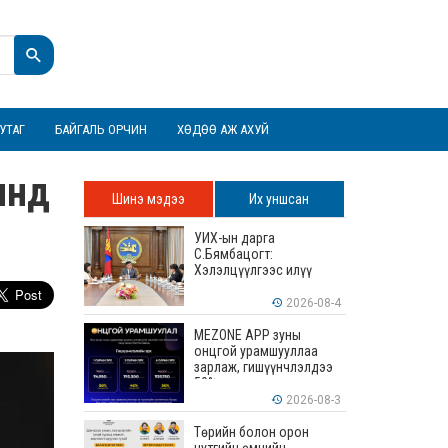
УТАГ
БАЙГАЛЬ ОРЧИН
ХӨДӨӨ АЖ АХУЙ
инд
Шинэ мэдээ
Их уншсан
УИХ-ын дарга
С.Бямбацогт:
Хэлэлцүүлгээс илүү
хэрэгжилт, амлалтаас
илүү бодит үр дүн чухал
2026-08-4
MEZONE APP зуны
онцгой урамшууллаа
зарлаж, гишүүнчлэлдээ
50% хүртэлх хөнгөлөлт
үзүүлж эхэллээ
2026-08-3
Төрийн болон орон