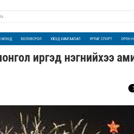
ҮЛ МЭНД
БОЛОВСРОЛ
ХҮҮХЭД ХАМГААЛАЛ
УРЛАГ СПОРТ
ОРОН Н
онгол иргэд нэгнийхээ ам