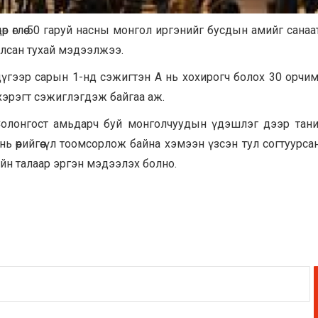
өр өглөө 50 гаруй насны монгол иргэнийг бусдын амийг санаа
илсан тухай мэдээлжээ.
үгээр сарын 1-нд сэжигтэн А нь хохирогч болох 30 орчи
н хэрэгт сэжиглэгдэж байгаа аж.
Солонгост амьдарч буй монголчуудын үдэшлэг дээр тан
 өөрийгөө үл тоомсорлож байна хэмээн үзсэн тул согтуурса
йн талаар эргэн мэдээлэх болно.