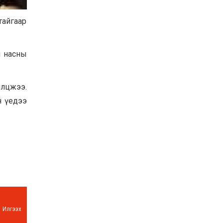
Баян-Өлгий аймгийн
дараагийн Засаг даргад
тайгаар
Н.Тилеуханы нэр хүчтэй
яригдаж байна
2026-07-30
м насны
А.Ю.Ивахин: Эрдэнэт
хотын түүх бол бидний
амжилтын түүх
илцжээ.
2026-07-27
н үедээ
Цэцэрлэгт суралцах
хүүхдүүдийн бүртгэлийг
наймдугаар сарын 10-23-
ны хооронд Emongolia
системээр зохион
2026-07-27
байгуулна
Илгээх