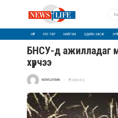
НҮҮР
УЛС ТӨР
НИЙГЭМ
ЭДИЙН ЗАСАГ
ЭРҮ
БНСУ-д ажилладаг м
хүрчээ
NEWSLIFEMN
2023-01-2