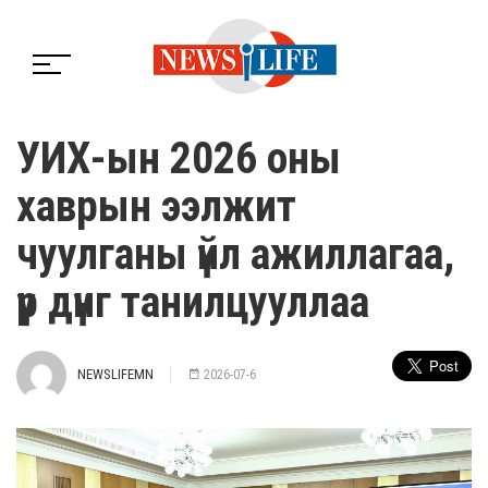
УИХ-ын 2026 оны
хаврын ээлжит
чуулганы үйл ажиллагаа,
үр дүнг танилцууллаа
NEWSLIFEMN
2026-07-6