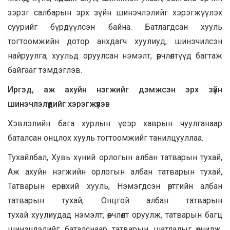
зэрэг салбарын эрх зүйн шинэчлэлийг хэрэгжүүлэх
суурийг бүрдүүлсэн байна. Батлагдсан хууль
тогтоомжийн дотор анхдагч хуулиуд, шинэчилсэн
найруулга, хуульд оруулсан нэмэлт, өөрчлөлтүүд багтаж
байгааг тэмдэглэв.
Иргэд, аж ахуйн нэгжийг дэмжсэн эрх зүйн
шинэчлэлүүдийг хэрэгжүүлэв
Хэвлэлийн бага хурлын үеэр хаврын чуулганаар
баталсан онцлох хууль тогтоомжийг танилцууллаа.
Тухайлбал, Хувь хүний орлогын албан татварын тухай,
Аж ахуйн нэгжийн орлогын албан татварын тухай,
Татварын ерөнхий хууль, Нэмэгдсэн өртгийн албан
татварын тухай, Онцгой албан татварын
тухай хуулиудад нэмэлт, өөрчлөлт оруулж, татварын багц
шинэчлэлийг баталснаар татварын шатлалыг өөрчилж,