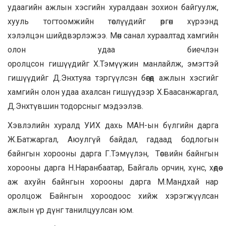
удаагийн ажлын хэсгийн хуралдаан зохион байгуулж,
хууль тогтоомжийн төслүүдийг өргөн хүрээнд
хэлэлцэн шийдвэрлэжээ. Мөн санал хураалтад хамгийн
олон удаа биечлэн
оролцсон гишүүдийг Х.Тэмүүжин манлайлж, эмэгтэй
гишүүдийг Д.Энхтуяа тэргүүлсэн бөгөөд ажлын хэсгийг
хамгийн олон удаа ахалсан гишүүдээр Х.Баасанжаргал,
Д.Энхтүвшин тодорсныг мэдээлэв.
Хэвлэлийн хуралд УИХ дахь МАН-ын бүлгийн дарга
Ж.Батжаргал, Аюулгүй байдал, гадаад бодлогын
байнгын хорооны дарга Г.Тэмүүлэн, Төсвийн байнгын
хорооны дарга Н.Наранбаатар, Байгаль орчин, хүнс, хөдөө
аж ахуйн байнгын хорооны дарга М.Мандхай нар
оролцож Байнгын хороодоос хийж хэрэгжүүлсан
ажлын үр дүнг танилцуулсан юм.