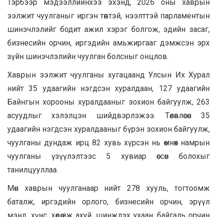
Тэрбээр мэдээллийнхээ эхэнд, 2026 оны хаврын
ээлжит чуулганыг иргэн төвтэй, нээлттэй парламентын
шинэчлэлийг бодит ажил хэрэг болгож, эдийн засаг,
бизнесийн орчин, иргэдийн амьжиргааг дэмжсэн эрх
зүйн шинэчлэлийн чуулган болсныг онцлов.
Хаврын ээлжит чуулганы хугацаанд Улсын Их Хурал
нийт 35 удаагийн нэгдсэн хуралдаан, 127 удаагийн
Байнгын хорооны хуралдааныг зохион байгуулж, 263
асуудлыг хэлэлцэн шийдвэрлэжээ. Төлөвлөсөн 35
удаагийн нэгдсэн хуралдааныг бүрэн зохион байгуулж,
чуулганы дундаж ирц 82 хувь хүрсэн нь өмнөх намрын
чуулганы үзүүлэлтээс 5 хувиар өссөн болохыг
танилцууллаа.
Мөн хаврын чуулганаар нийт 278 хууль, тогтоомж
баталж, иргэдийн орлого, бизнесийн орчин, эрүүл
мэнд, хүнс, хөдөө аж ахуй, шинжлэх ухаан, байгаль орчин