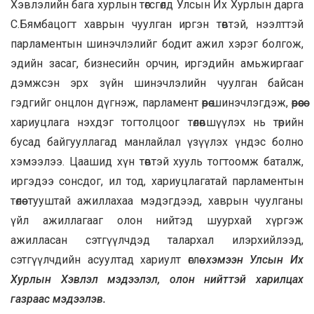
Хэвлэлийн бага хурлын төгсгөлд Улсын Их Хурлын дарга
С.Бямбацогт хаврын чуулган иргэн төвтэй, нээлттэй
парламентын шинэчлэлийг бодит ажил хэрэг болгож,
эдийн засаг, бизнесийн орчин, иргэдийн амьжиргааг
дэмжсэн эрх зүйн шинэчлэлийн чуулган байсан
гэдгийг онцлон дүгнэж, парламент өөрөө шинэчлэгдэж, өөрөөсөө
хариуцлага нэхдэг тогтолцоог төлөвшүүлэх нь төрийн
бусад байгууллагад манлайлал үзүүлэх үндэс болно
хэмээлээ. Цаашид хүн төвтэй хууль тогтоомж баталж,
иргэдээ сонсдог, ил тод, хариуцлагатай парламентын
төлөө тууштай ажиллахаа мэдэгдээд, хаврын чуулганы
үйл ажиллагааг олон нийтэд шуурхай хүргэж
ажилласан сэтгүүлчдэд талархал илэрхийлээд,
сэтгүүлчдийн асуултад хариулт өглөө
хэмээн Улсын Их
Хурлын Хэвлэл мэдээлэл, олон нийттэй харилцах
газраас мэдээлэв.