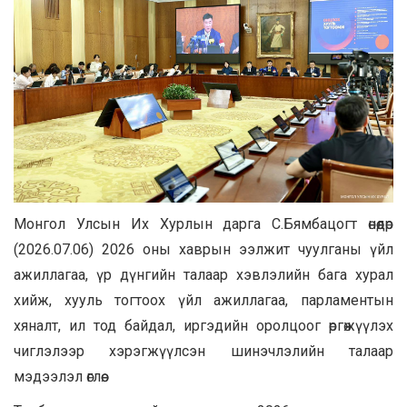
Монгол Улсын Их Хурлын дарга С.Бямбацогт өнөөдөр
(2026.07.06) 2026 оны хаврын ээлжит чуулганы үйл
ажиллагаа, үр дүнгийн талаар хэвлэлийн бага хурал
хийж, хууль тогтоох үйл ажиллагаа, парламентын
хяналт, ил тод байдал, иргэдийн оролцоог өргөжүүлэх
чиглэлээр хэрэгжүүлсэн шинэчлэлийн талаар
мэдээлэл өглөө.