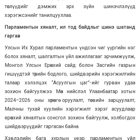
төслүүдийг дэмжих эрх зүйн шинэчлэлүүд
хэрэгжсэнийг танилцууллаа.
Парламентын хяналт, ил тод байдлыг шинэ шатанд
гаргав
Улсын Их Хурал парламентын үндсэн чиг үүргийн нэг
болох хяналт, шалгалтын үйл ажиллагааг эрчимжүүлж,
Монгол Улсын Ерөнхий сайд болон Засгийн газрын
гишүүдтэй төрийн бодлого, шийдвэрийн хэрэгжилтийн
талаар хэлэлцэх “Асуулгын цаг”-ийг гурван удаа
зохион байгуулжээ. Мөн нийслэл Улаанбаатар хотын
2024–2026 оны хөрөнгө оруулалт, төсвийн зарцуулалт,
Малчны тухай хуулийн хэрэгжилт зэрэг асуудлаар
ерөнхий хяналтын сонсгол зохион байгуулж, холбогдох
шийдвэрүүдийг гаргасан байна.
Хэвлэлийн бага хурлын үеэр парламентын үйл