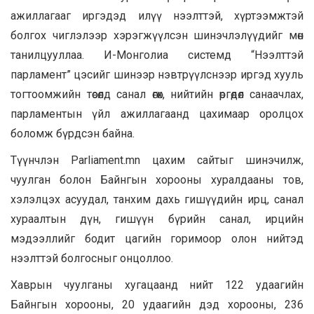
ажиллагааг иргэдэд илүү нээлттэй, хүртээмжтэй
болгох чиглэлээр хэрэгжүүлсэн шинэчлэлүүдийг мөн
танилцууллаа. И-Монголиа системд “Нээлттэй
парламент” цэсийг шинээр нэвтрүүлснээр иргэд хууль
тогтоомжийн төсөлд санал өгөх, нийтийн өргөдөл санаачлах,
парламентын үйл ажиллагаанд цахимаар оролцох
боломж бүрдсэн байна.
Түүнчлэн Parliament.mn цахим сайтыг шинэчилж,
чуулган болон Байнгын хорооны хуралдааны тов,
хэлэлцэх асуудал, танхим дахь гишүүдийн ирц, санал
хураалтын дүн, гишүүн бүрийн санал, ирцийн
мэдээллийг бодит цагийн горимоор олон нийтэд
нээлттэй болгосныг онцоллоо.
Хаврын чуулганы хугацаанд нийт 122 удаагийн
Байнгын хорооны, 20 удаагийн дэд хорооны, 236