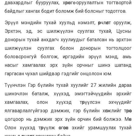
давхардлыг бууруулах, хөрөнгө оруулалтын тогтвортой
байдлыг хангах бодит боломж бий болсныг тодотгов.
Эрүүл мэндийн тухай хуульд нэмэлт, өөрчлөлт оруулж,
Эрхтэн, эд, эс шилжүүлэн суулгах тухай, Цусны
донорын тухай анхдагч хуулиудыг баталсан нь эрхтэн
шилжүүлэн суулгах болон донорын тогтолцоог
боловсронгуй болгож, иргэдийн эрүүл мэнд, амь
насыг хамгаалах эрх зүйн орчныг шинэ шатанд
гаргасан чухал шийдвэр гэдгийг онцолсон юм.
Түүнчлэн Гэр бүлийн тухай хуулийг 27 жилийн дараа
шинэчлэн баталж, хүүхэд, эмэгтэйчүүдийн эрхийг
хамгаалах, олон хүүхэд төрүүлсэн эхчүүдийг
ялгаварлалгүйгээр дэмжих, гэр бүлийн хөгжлийг төрөөс
цогцоор нь дэмжих эрх зүйн орчин бий болжээ. Мөн
Олон хүүхэд төрүүлж өсгөсөн эхийг урамшуулах тухай