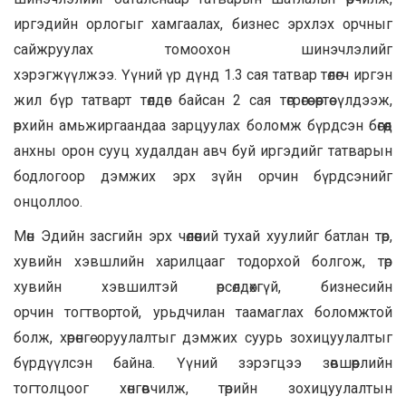
иргэдийн орлогыг хамгаалах, бизнес эрхлэх орчныг
сайжруулах томоохон шинэчлэлийг
хэрэгжүүлжээ. Үүний үр дүнд 1.3 сая татвар төлөгч иргэн
жил бүр татварт төлдөг байсан 2 сая төгрөгөө өөртөө үлдээж,
өрхийн амьжиргаандаа зарцуулах боломж бүрдсэн бөгөөд
анхны орон сууц худалдан авч буй иргэдийг татварын
бодлогоор дэмжих эрх зүйн орчин бүрдсэнийг
онцоллоо.
Мөн Эдийн засгийн эрх чөлөөний тухай хуулийг батлан төр,
хувийн хэвшлийн харилцааг тодорхой болгож, төр
хувийн хэвшилтэй өрсөлдөхгүй, бизнесийн
орчин тогтвортой, урьдчилан таамаглах боломжтой
болж, хөрөнгө оруулалтыг дэмжих суурь зохицуулалтыг
бүрдүүлсэн байна. Үүний зэрэгцээ зөвшөөрлийн
тогтолцоог хөнгөвчилж, төрийн зохицуулалтын