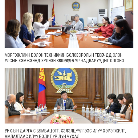
МЭРГЭЖЛИЙН БОЛОН ТЕХНИКИЙН БОЛОВСРОЛЫН ТӨГСӨГЧДӨД ОЛОН
УЛСЫН ХЭМЖЭЭНД ХҮЛЭЭН ЗӨВШӨӨРӨГДӨХ УР ЧАДВАРУУДЫГ ОЛГОНО
УИХ-ЫН ДАРГА С.БЯМБАЦОГТ: ХЭЛЭЛЦҮҮЛГЭЭС ИЛҮҮ ХЭРЭГЖИЛТ,
АМЛАЛТААС ИЛҮҮ БОДИТ ҮР ДҮН ЧУХАЛ