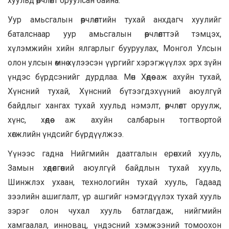
хуульд өөрчлөлт оруулсан байна.
Уур амьсгалын өөрчлөлтийн тухай анхдагч хуулийг
баталснаар уур амьсгалын өөрчлөлттэй тэмцэх,
хүлэмжийн хийн ялгарлыг бууруулах, Монгол Улсын
олон улсын өмнө хүлээсэн үүргийг хэрэгжүүлэх эрх зүйн
үндэс бүрдсэнийг дурдлаа. Мөн Хөдөө аж ахуйн тухай,
Хүнсний тухай, Хүнсний бүтээгдэхүүний аюулгүй
байдлыг хангах тухай хуульд нэмэлт, өөрчлөлт оруулж,
хүнс, хөдөө аж ахуйн салбарын тогтвортой
хөгжлийн үндсийг бүрдүүлжээ.
Үүнээс гадна Нийгмийн даатгалын ерөнхий хууль,
Замын хөдөлгөөний аюулгүй байдлын тухай хууль,
Шинжлэх ухаан, технологийн тухай хууль, Гадаад
зээлийн ашиглалт, үр ашгийг нэмэгдүүлэх тухай хууль
зэрэг олон чухал хууль батлагдаж, нийгмийн
хамгаалал, инновац, үндэсний хэмжээний томоохон