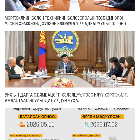
МЭРГЭЖЛИЙН БОЛОН ТЕХНИКИЙН БОЛОВСРОЛЫН ТӨГСӨГЧДӨД ОЛОН
УЛСЫН ХЭМЖЭЭНД ХҮЛЭЭН ЗӨВШӨӨРӨГДӨХ УР ЧАДВАРУУДЫГ ОЛГОНО
УИХ-ЫН ДАРГА С.БЯМБАЦОГТ: ХЭЛЭЛЦҮҮЛГЭЭС ИЛҮҮ ХЭРЭГЖИЛТ,
АМЛАЛТААС ИЛҮҮ БОДИТ ҮР ДҮН ЧУХАЛ