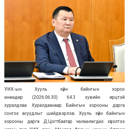
УИХ-ын Хууль зүйн байнгын хороо
өнөөдөр (2026.06.30) 64.3 хувийн ирцтэй
хуралдлаа. Хуралдаанаар Байнгын хорооны дарга
сонгох асуудлыг шийдвэрлэв. Хууль зүйн байнгын
хорооны дарга Д.Цогтбаатар чөлөөлөгдөх хүсэлтээ