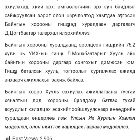
ахиулахад, хүний эрх, өмгөөлөгчийн эрх зүйн байдлыг
сайжруулсан зэрэг олон өөрчлөлтөд хамтдаа зүтгэсэн
Байнгын хорооны гишүүдэд хуралдаан даргалагч
Д.Цогтбаатар талархал илэрхийллээ.
Байнгын хорооны хуралдаанд оролцсон гишүүдийн 76,2
хувь нь УИХ-ын гишүүн Л.Мөнхбаатарыг Хууль зүйн
байнгын хорооны даргаар сонгохыг дэмжсэн юм.
Гишүүд баталсан хууль, тогтоолыг сурталчлах ажилд
анхаарч ажиллахыг захиж байлаа.
Байнгын хороо Хууль сахиулах ажиллагааны тусгай
хяналтын дэд хорооны бүрэлдэхүүн батлах тухай
асуудлыг хэлэлцэх эсэхийг хойшлуулснаар өнөөдрийн
хуралдаан өндөрлөв
гэж Улсын Их Хурлын Хэвлэл
мэдээлэл, олон нийттэй харилцах газраас мэдээллээ.
Post Views:
2,906