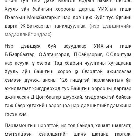
өгсөн тул УИХ дахь Монгол Ардын намын бүлгээс
Хууль зүйн байнгын хорооны даргад УИХ-ын гишүүн
Лхагвын Мөнхбаатарыг нэр дэвшүүлж буйг тус бүлгийн
дарга Ж.Батжаргал танилцууллаа. (
нэр дэвшигчийн
мэдээллийг эндээс
)
Нэр дэвшүүлж буй асуудлаар УИХ-ын гишүүн
Б.Баярбаатар, О.Алтангэрэл, П.Сайнзориг, С.Одонтуяа
нар асууж, үг хэлэв. Тэд хаврын чуулганы хугацаанд
Хууль зүйн байнгын хороо үр бүтээлтэй ажиллалаа
хэмээн дүгнэж, анхны 126 гишүүнтэй парламентын үйл
ажиллагааг жигдрүүлэхэд тус Байнгын хорооны даргаар
ажилласан Д.Цогтбаатар шуурхай, мэдрэмжтэй байсан
гэж баяр хүргэхийн зэрэгцээ нэр дэвшигчийг дэмжинэ
гэсэн юм.
Парламентын нээлттэй, ил тод байдал, хяналт шалгалт,
мэтгэлцээн, хэлэлцүүлгийг шинэ шатанд гаргаж,