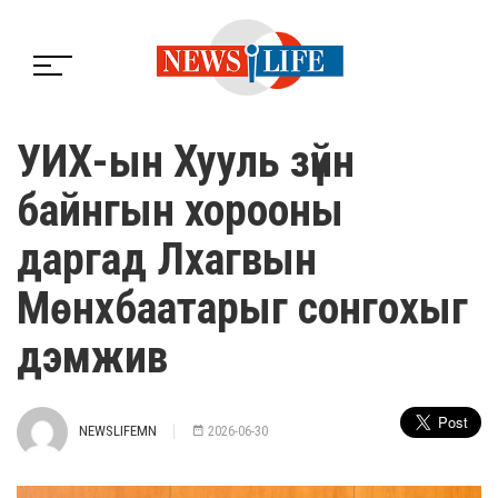
УИХ-ын Хууль зүйн
байнгын хорооны
даргад Лхагвын
Мөнхбаатарыг сонгохыг
дэмжив
NEWSLIFEMN
2026-06-30