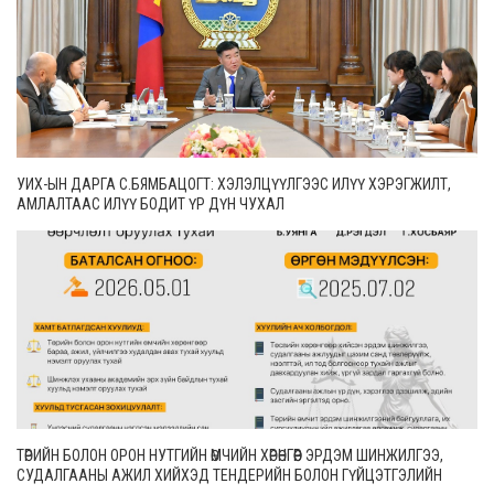
УИХ-ЫН ДАРГА С.БЯМБАЦОГТ: ХЭЛЭЛЦҮҮЛГЭЭС ИЛҮҮ ХЭРЭГЖИЛТ,
АМЛАЛТААС ИЛҮҮ БОДИТ ҮР ДҮН ЧУХАЛ
ТӨРИЙН БОЛОН ОРОН НУТГИЙН ӨМЧИЙН ХӨРӨНГӨӨР ЭРДЭМ ШИНЖИЛГЭЭ,
СУДАЛГААНЫ АЖИЛ ХИЙХЭД ТЕНДЕРИЙН БОЛОН ГҮЙЦЭТГЭЛИЙН