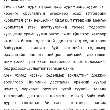
Түүнчлэн сайн дурын үндсэн дээр хуримтлалд суурилсан,
хөрөнгө оруулалтын өгөөжөөр өсөх тэтгэврийн
хуримтлал үүсгэх нөхцөлийг бүрдүүлэх, тэтгэврийн мөнгөн
хуримтлал үүсгэх даатгуулагчид төрөөс тодорхой
хугацаанд урамшуулал олгох, ажил гүйцэтгэх, хөлсөөр
ажиллах болон тэдгээртэй адилтгах хэд хэдэн гэрээ
байгуулан ажиллаж буй иргэдийн хөдөлмөр
эрхлэлтийн онцлогт нийцүүлэн нийгмийн даатгалын
шимтгэлийг уян хатан нөхцөлөөр төлөх боломжийг
бүрдүүлэх зохицуулалтыг тусгасан байна.
Мөн Ахмад настны хөдөлмөр эрхлэлтийг дэмжих
зорилгоор Нийгмийн даатгалын ерөнхий хуульд
нэмэлт, өөрчлөлт оруулах тухай хуулийн төсөлд
тэтгэврийн даатгалын шимтгэл төлөхгүй байх сайн
дурын сонголтыг бүх насны тэтгэвэр авагчид
хамааруулах, улмаар ажил олгогчийн төлөх тэтгэврийн