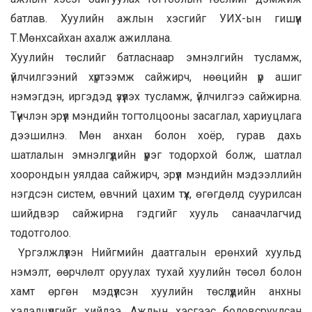
батлав. Хуулийн ажлын хэсгийг УИХ-ын гишүүн
Т.Мөнхсайхан ахалж ажиллана.
Хуулийн төслийг батласнаар эмнэлгийн тусламж,
үйлчилгээний хүртээмж сайжирч, нөөцийн үр ашиг
нэмэгдэн, иргэдэд үзүүлэх тусламж, үйлчилгээ сайжирна.
Түүнчлэн эрүүл мэндийн тогтолцооны засаглал, хариуцлага
дээшилнэ. Мөн анхан болон хоёр, гурав дахь
шатлалын эмнэлгүүдийн үүрэг тодорхой болж, шатлал
хоорондын уялдаа сайжирч, эрүүл мэндийн мэдээллийн
нэгдсэн систем, өвчний цахим түүх, өгөгдөлд суурилсан
шийдвэр сайжирна гэдгийг хууль санаачлагчид
тодотголоо.
Үргэлжлүүлэн Нийгмийн даатгалын ерөнхий хуульд
нэмэлт, өөрчлөлт оруулах тухай хуулийн төсөл болон
хамт өргөн мэдүүлсэн хуулийн төслүүдийн анхны
хэлэлцүүлгийг хийлээ. Ажлын хэсгээс боловсруулсан