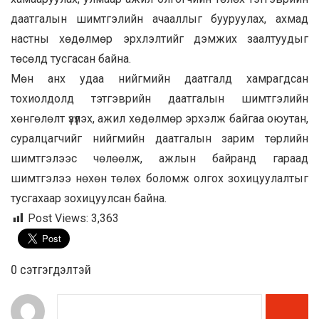
даатгалын шимтгэлийн ачааллыг бууруулах, ахмад
настны хөдөлмөр эрхлэлтийг дэмжих заалтуудыг
төсөлд тусгасан байна.
Мөн анх удаа нийгмийн даатгалд хамрагдсан
тохиолдолд тэтгэврийн даатгалын шимтгэлийн
хөнгөлөлт үзүүлэх, ажил хөдөлмөр эрхэлж байгаа оюутан,
суралцагчийг нийгмийн даатгалын зарим төрлийн
шимтгэлээс чөлөөлж, ажлын байранд гараад
шимтгэлээ нөхөн төлөх боломж олгох зохицуулалтыг
тусгахаар зохицуулсан байна.
Post Views:
3,363
0 cэтгэгдэлтэй