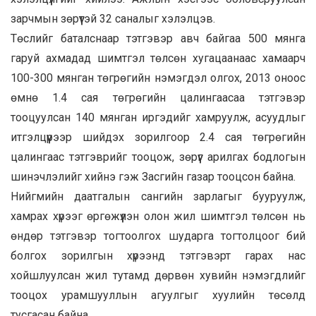
зарчмын зөрүүтэй 32 саналыг хэлэлцэв.
Төслийг баталснаар тэтгэвэр авч байгаа 500 мянга
гаруй ахмадад шимтгэл төлсөн хугацаанаас хамаарч
100-300 мянган төгрөгийн нэмэгдэл олгох, 2013 оноос
өмнө 1.4 сая төгрөгийн цалингаасаа тэтгэвэр
тооцуулсан 140 мянган иргэдийг хамруулж, асуудлыг
итгэлцүүрээр шийдэх зорилгоор 2.4 сая төгрөгийн
цалингаас тэтгэврийг тооцож, зөрүүг арилгах бодлогын
шинэчлэлийг хийнэ гэж Засгийн газар тооцсон байна.
Нийгмийн даатгалын сангийн зарлагыг бууруулж,
хамрах хүрээг өргөжүүлэн олон жил шимтгэл төлсөн нь
өндөр тэтгэвэр тогтоолгох шударга тогтолцоог бий
болгох зорилгын хүрээнд тэтгэвэрт гарах нас
хойшлуулсан жил тутамд дөрвөн хувийн нэмэгдлийг
тооцох урамшууллын агуулгыг хуулийн төсөлд
тусгасан байна.