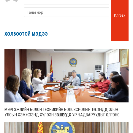
Илгээх
ХОЛБООТОЙ МЭДЭЭ
МЭРГЭЖЛИЙН БОЛОН ТЕХНИКИЙН БОЛОВСРОЛЫН ТӨГСӨГЧДӨД ОЛОН
УЛСЫН ХЭМЖЭЭНД ХҮЛЭЭН ЗӨВШӨӨРӨГДӨХ УР ЧАДВАРУУДЫГ ОЛГОНО