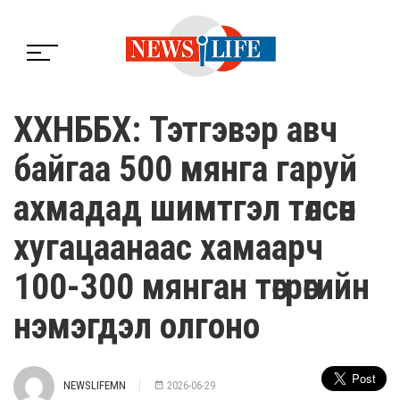
ХХНББХ: Тэтгэвэр авч
байгаа 500 мянга гаруй
ахмадад шимтгэл төлсөн
хугацаанаас хамаарч
100-300 мянган төгрөгийн
нэмэгдэл олгоно
NEWSLIFEMN
2026-06-29