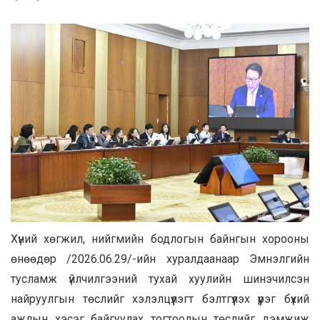
Хүний хөгжил, нийгмийн бодлогын байнгын хорооны
өнөөдөр /2026.06.29/-ийн хуралдаанаар Эмнэлгийн
тусламж үйлчилгээний тухай хуулийн шинэчилсэн
найруулгын төслийг хэлэлцүүлэгт бэлтгүүлэх үүрэг бүхий
ажлын хэсэг байгуулах тогтоолын төслийг дэмжиж