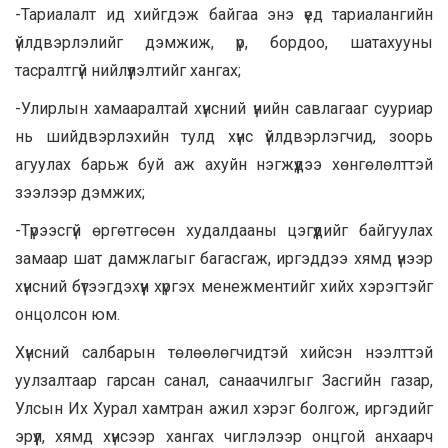
-Тариалалт ид хийгдэж байгаа энэ үед тариалангийн
үйлдвэрлэлийг дэмжиж, үр, бордоо, шатахууны
тасралтгүй нийлүүлэлтийг хангах;
-Улирлын хамааралтай хүнсний үнийн савлагааг сууриар
нь шийдвэрлэхийн тулд хүнс үйлдвэрлэгчид, зоорь
агуулах барьж буй аж ахуйн нэгжүүдээ хөнгөлөлттэй
зээлээр дэмжих;
-Түрээсгүй өргөтгөсөн худалдааны цэгүүдийг байгуулах
замаар шат дамжлагыг багасгаж, иргэддээ хямд үнээр
хүнсний бүтээгдэхүүн хүргэх менежментийг хийх хэрэгтэйг
онцолсон юм.
Хүнсний салбарын төлөөлөгчидтэй хийсэн нээлттэй
уулзалтаар гарсан санал, санаачилгыг Засгийн газар,
Улсын Их Хурал хамтран ажил хэрэг болгож, иргэдийг
эрүүл, хямд хүнсээр хангах чиглэлээр онцгой анхаарч