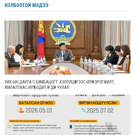
ХОЛБООТОЙ МЭДЭЭ
УИХ-ЫН ДАРГА С.БЯМБАЦОГТ: ХЭЛЭЛЦҮҮЛГЭЭС ИЛҮҮ ХЭРЭГЖИЛТ,
АМЛАЛТААС ИЛҮҮ БОДИТ ҮР ДҮН ЧУХАЛ