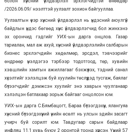
болон хүнсний үйлдвэрлэл эрхлэгчидтэй өнөөдөр
/2026.06.09/ нээлттэй уулзалт зохион байгууллаа.
Уулзалтын үеэр хүнсний үйлдвэрлэл нь үндэсний аюулгүй
байдлын үндэс бөгөөд хүнс үйлдвэрлэгчид бол жинхэнэ
эх орончид гэдгийг УИХ-ын дарга онцлов. Газар
тариалан, мал аж ахуй, хүнсний үйлдвэрлэлийн салбарын
бизнес эрхлэгчдийн хөдөлмөр, эрсдэл, тэвчээрийг
өндрөөр үнэлдэгээ тэрбээр тодотгоод, төр, хувийн
хэвшлийн хамтын ажиллагааг бэхжүүлэх, тэдний санал
хүсэлтийг хэлэлцэж буй хуулийн төслүүдэд тусгаж, баялаг
бүтээгчдийг дэмжсэн хуулийг энэ хаврын чуулганаар
хэлэлцэн батлахаар зорьж байгааг онцолсон юм.
УИХ-ын дарга С.Бямбацогт, Бараа бүтээгдэхүүн, ялангуяа
хүнсний бүтээгдэхүүний үнийн өсөлт нь улсын эдийн засагт
учирч буй сорилт юм. Тавдугаар сарын байдлаар
инфляц 11.1 хувь буюу 2 оронтой тоонд хүрсэн. Үүний 57