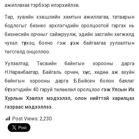
ажиллахаа тэрбээр илэрхийлэв.
Төр, хувийн хэвшлийн хамтын ажиллагаа, татварын
бодлогыг бизнес эрхлэгчдийн оролцоотой гаргах нь
бизнесийн орчныг сайжруулж, эдийн засгийн хөгжилд
чухал түлхэц болно гэж үзэж байгаагаа уулзалтын
төгсгөлд онцоллоо.
Уулзалтад Төсвийн байнгын хорооны дарга
Н.Наранбаатар, Байгаль орчин, хүнс, хөдөө аж ахуйн
байнгын хорооны дарга Б.Бейсен болон баялаг
бүтээгчдийн 40 гаруй төлөөлөл оролцлоо
гэж Улсын Их
Хурлын Хэвлэл мэдээлэл, олон нийттэй харилцах
газраас мэдээллээ.
Post Views:
2,230