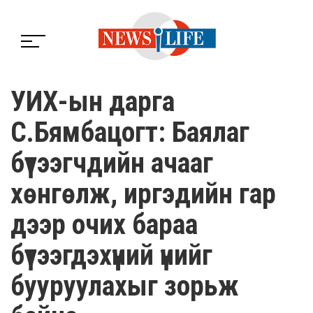
УИХ-ын дарга
С.Бямбацогт: Баялаг
бүтээгчдийн ачааг
хөнгөлж, иргэдийн гар
дээр очих бараа
бүтээгдэхүүний үнийг
бууруулахыг зорьж