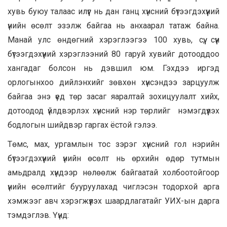
хувь буюу талаас илүүг нь дан ганц хүнсний бүтээгдэхүүний
үнийн өсөлт эзэлж байгаа нь анхаарал татаж байна.
Манай улс өндөгний хэрэглээгээ 100 хувь, сүү, сүүн
бүтээгдэхүүний хэрэглээний 80 гаруй хувийг дотооддоо
хангадаг болсон нь дэвшил юм. Гэхдээ иргэд
орлогынхоо дийлэнхийг зөвхөн хүнсэндээ зарцуулж
байгаа энэ үед төр засаг яаралтай зохицуулалт хийх,
дотоодод үйлдвэрлэх хүнсний нэр төрлийг нэмэгдүүлэх
бодлогын шийдвэр гаргах ёстой гэлээ.
Төмс, мах, ургамлын тос зэрэг хүнсний гол нэрийн
бүтээгдэхүүний үнийн өсөлт нь өрхийн өдөр тутмын
амьдралд хүндээр нөлөөлж байгаатай холбоотойгоор
үнийн өсөлтийг бууруулахад чиглэсэн тодорхой арга
хэмжээг авч хэрэгжүүлэх шаардлагатайг УИХ-ын дарга
тэмдэглэв. Үүнд: