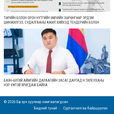
ТӨРИЙН БОЛОН ОРОН НУТГИЙН ӨМЧИЙН ХӨРӨНГӨӨР ЭРДЭМ
ШИНЖИЛГЭЭ, СУДАЛГААНЫ АЖИЛ ХИЙХЭД ТЕНДЕРИЙН БОЛОН
ГҮЙЦЭТГЭЛИЙН БАТАЛГАА ГАРГАХГҮЙ
БАЯН-ӨЛГИЙ АЙМГИЙН ДАРААГИЙН ЗАСАГ ДАРГАД Н.ТИЛЕУХАНЫ
НЭР ХҮЧТЭЙ ЯРИГДАЖ БАЙНА
© 2026 Бүх эрх хуулиар хамгаалагдсан.
Бидний тухай
Сурталчилгаа байршуулах