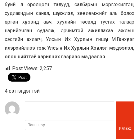
бүхий л оролцогч талууд, салбарын мэргэжилтэн,
судлаачдын санал, шүүмжлэл, зөвлөмжийг аль болох
өргөн хүрээнд авч, хуулийн төсөлд тусгах талаар
нарийвчлан судалж, эрчимтэй ажиллахаа ажлын
хэсгийн ахлагч, Улсын Их Хурлын гишүүн М.Ганхүлэг
илэрхийллээ
гэж Улсын Их Хурлын Хэвлэл мэдээлэл,
олон нийттэй харилцах газраас мэдээлэв.
Post Views:
2,257
4 cэтгэгдэлтэй
Илгээх