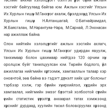
төслийг анхны хэлэлцүүлэгт бэлтгэх үүрэг бүхий ажлын
хэсгийг байгуулаад байгаа юм. Ажлын хэсгийг Улсын
Их Хурлын гишүүн М.Ганхүлэг ахалж, бүрэлдэхүүнд Улсын Их
Хурлын гишүүн Н.Алтаншагай, О.Батнайрамдал,
Ж.Баясгалан, М.Нарантуяа-Нара, М.Сарнай, Л.Энхнасан
нар ажиллаж байна.
Олон нийтийн хэлэлцүүлгийг ажлын хэсгийн ахлагч,
Улсын Их Хурлын гишүүн М.Ганхүлэг удирдан явуулж,
танхимаар болон цахимаар нийтдээ 120 орчим хүн
оролцож буйг танилцуулсан юм. Төрийн бодлого, үйл
ажиллагаа нийгмийн хүртээмж, хамгааллын талаар хэр
оновчтой, зөв байна вэ гэдэгт дүгнэлт хийх цаг болсныг
тэрбээр хэлж, гэр бүлийн хүчирхийлэл, хүүхдийн эрх
хамгаалал, нийгмийн эмзэг бүлэгтэй холбоотой сүүлийн
үеийн статистик үзүүлэлтүүд анхаарал татах хэмжээнд
хүрснийг дурдаад, хуулийн төсөл боловсруулах хүрээнд