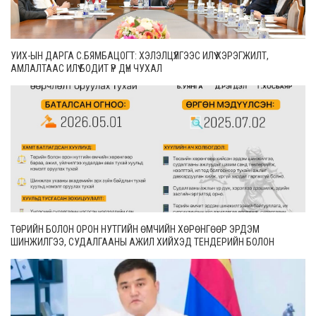
УИХ-ЫН ДАРГА С.БЯМБАЦОГТ: ХЭЛЭЛЦҮҮЛГЭЭС ИЛҮҮ ХЭРЭГЖИЛТ,
АМЛАЛТААС ИЛҮҮ БОДИТ ҮР ДҮН ЧУХАЛ
ТӨРИЙН БОЛОН ОРОН НУТГИЙН ӨМЧИЙН ХӨРӨНГӨӨР ЭРДЭМ
ШИНЖИЛГЭЭ, СУДАЛГААНЫ АЖИЛ ХИЙХЭД ТЕНДЕРИЙН БОЛОН
ГҮЙЦЭТГЭЛИЙН БАТАЛГАА ГАРГАХГҮЙ