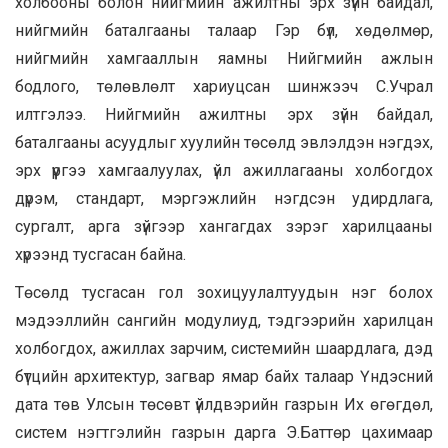
холбооны болон нийгмийн ажилтны эрх зүйн байдал,
нийгмийн баталгааны талаар Гэр бүл, хөдөлмөр,
нийгмийн хамгааллын яамны Нийгмийн ажлын
бодлого, төлөвлөлт хариуцсан шинжээч С.Учрал
илтгэлээ. Нийгмийн ажилтны эрх зүйн байдал,
баталгааны асуудлыг хуулийн төсөлд эвлэлдэн нэгдэх,
эрх үүргээ хамгаалуулах, үйл ажиллагааны холбогдох
дүрэм, стандарт, мэргэжлийн нэгдсэн удирдлага,
сургалт, арга зүйгээр хангагдах зэрэг харилцааны
хүрээнд тусгасан байна.
Төсөлд тусгасан гол зохицуулалтуудын нэг болох
мэдээллийн сангийн модулиуд, тэдгээрийн харилцан
холбогдох, ажиллах зарчим, системийн шаардлага, дэд
бүтцийн архитектур, загвар ямар байх талаар Үндэсний
дата төв Улсын төсөвт үйлдвэрийн газрын Их өгөгдөл,
систем нэгтгэлийн газрын дарга Э.Баттөр цахимаар