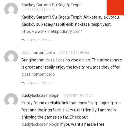
Kadıköy Garantili Su Kaçağı Tespiti
2026-06-12 | 00:36
•
Kadıköy Garantili Su Kaçağı Tespiti Alt kata su akıyordu,
Kadıköy su kaçağı tespiti ekibi noktasal tespit yaptı.
https://www.klinetikpodiatry.com/
Хариулт бичих
clcasinomonticello
2026-07-19 | 09:04
•
Bringing that classic casino vibe online. The atmosphere
is great and I really enjoy the loyalty rewards they offer.
clcasinomonticello
Хариулт бичих
duckyluckcasinologin
2026-07-19 | 09:04
•
Finally found a reliable link that doesn’t lag. Logging in is
fast and the interface is very user friendly. I am really
enjoying the games so far. Check out
duckyluckcasinologin
if you want a hassle free