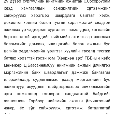
29 дүгээр сургуулийн нийгмийн ажилтан С.Сосорбурам
хүүхэд хамгааллын санхүүжилтийн хүртээмжийг
сайжруулах хэрэгцээ шаардлага байгааг хэлж,
дохионы хэлний болон тусгай хэрэгжээтэй хүүхэдтэй
ажиллах ур чадварын сургалтыг нэмэгдүүлэх, хөгжлийн
бэрхшээлтэй иргэдийг нийгмийн ажилтнаар ажиллах
боломжийг дэмжих, илүү цагийн болон ажлын бус
цагийн хөдөлмөрийн үнэлгээг хуулийн төсөлд тусгаж
батлах хэрэгтэй гэсэн юм. “Хөөрхөн зүрх” ТББ-ын кейс
менежер Ц.Баасаннямбуу нийгмийн ажлын үйлчилгээ
мэргэжлийн байх шаардлагыг дэмжиж байгаагаа
илэрхийлээд, судалгаанаас үзэхэд мэргэжлийн бус
ажилтнууд асуудлыг шийдвэрлэхээс илүү халамжийн
арга хэмжээнд төвлөрөх хандлагатай байдгийг
жишээлэв. Тэрбээр нийгмийн ажлын үйлчилгээний
чанар, ёс зүйг сайжруулж, хүртээмж, баталгаатай