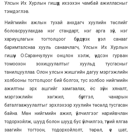
Улсын Их Хурлын гишүүд ихээхэн чамбай ажилласныг
тэмдэглэв.
Нийгмийн ажлын тухай анхдагч хуулийн төслийг
боловсруулахдаа нэг стандарт, нэг арга зүй, нэг
хариуцлагын тогтолцоог бүрдүүлэх үзэл санааг
баримталснаа хууль санаачлагч, Улсын Их Хурлын
гишүүн О.Саранчулуун онцлон хэлж, үндсэн гурван
томоохон зохицуулалтыг хуульд тусгасныг
танилцууллаа. Олон улсын жишгийн дагуу мэргэжлийн
холбооны тогтолцоог бий болгох, тус холбоо нийгмийн
ажилтны эрх ашгийг хамгаалах, ёс зүйн хяналт,
мэргэжлийн хөгжил, бүртгэл, чанарын
баталгаажуулалтыг эрхлэхээр хуулийн төсөлд тусгасан
байна. Мөн нийгмийн ажил, үйлчилгээг нарийвчлан
тодорхойлж, шууд болон шууд бус үйлчилгээ, түүний ялгаа
заагийн тогтоон, тодорхойлолт, төрөл, үе шат,