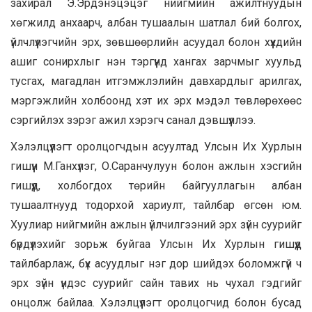
захирал Э.Эрдэнэцэцэг нийгмийн ажилтнуудын
хөгжилд анхаарч, албан тушаалын шатлал бий болгох,
үйлчлүүлэгчийн эрх, зөвшөөрлийн асуудал болон хүүхдийн
ашиг сонирхлыг нэн тэргүүнд хангах зарчмыг хуульд
тусгах, магадлан итгэмжлэлийн давхардлыг арилгах,
мэргэжлийн холбоонд хэт их эрх мэдэл төвлөрөхөөс
сэргийлэх зэрэг ажил хэрэгч санал дэвшүүллээ.
Хэлэлцүүлэгт оролцогчдын асуултад Улсын Их Хурлын
гишүүн М.Ганхүлэг, О.Саранчулуун болон ажлын хэсгийн
гишүүд, холбогдох төрийн байгууллагын албан
тушаалтнууд тодорхой хариулт, тайлбар өгсөн юм.
Хуулиар нийгмийн ажлын үйлчилгээний эрх зүйн суурийг
бүрдүүлэхийг зорьж буйгаа Улсын Их Хурлын гишүүд
тайлбарлаж, бүх асуудлыг нэг дор шийдэх боломжгүй ч
эрх зүйн үндэс суурийг сайн тавих нь чухал гэдгийг
онцолж байлаа. Хэлэлцүүлэгт оролцогчид болон бусад