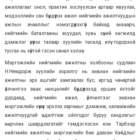
ажиллагааг онол, практик хослуулсан аргаар явуулах,
мэдээллийн сан бүрдүүлэх ажил нийгмийн ажилтнуудын
ажлын ачааллыг нэмэгдүүлэхгүй байхад анхаарч,
нийгмийн баталгааны асуудал, хувь хүний хөгжилд
дэмжлэг үзүүлэх талаар хуулийн төсөлд илүү тодорхой
тусгах нь зүйтэй гэсэн санал хэлэв.
Мэргэжлийн нийгмийн ажилтны холбооны судлаач
Н.Нямдорж хуулийн зорилго нь зөвхөн нийгмийн
ажилтны эрх ашгийг хамгаалах бус, иргэд чанартай
үйлчилгээ авах нөхцөлийг бүрдүүлэхэд орших ёстойг
дурдаад, нийгмийн ажил, үйлчилгээг зөвхөн
мэргэжлийн хүмүүс эрхлэх зарчмыг дэмжиж, халамжийн
ажилтнуудтай адилтгаж ойлгодог буруу хандлагыг
өөрчлөх шаардлагатайг тэмдэглэсэн юм. Тэрбээр
нийгмийн ажилтны мэргэжлийн бие даасан байдлыг