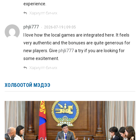
experience.
Хариулт бичих
phjli777
2026-07-19 | 09:05
•
I love how the local games are integrated here. It feels
very authentic and the bonuses are quite generous for
new players. Give
phjli777
a try if you are looking for
some excitement.
Хариулт бичих
ХОЛБООТОЙ МЭДЭЭ