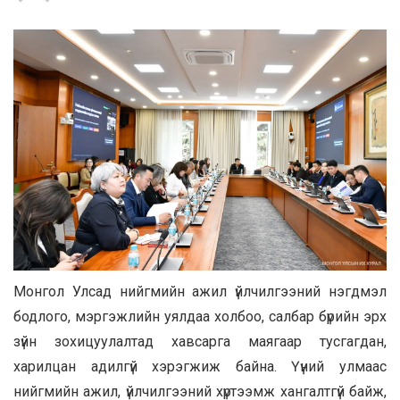
Монгол Улсад нийгмийн ажил үйлчилгээний нэгдмэл
бодлого, мэргэжлийн уялдаа холбоо, салбар бүрийн эрх
зүйн зохицуулалтад хавсарга маягаар тусгагдан,
харилцан адилгүй хэрэгжиж байна. Үүний улмаас
нийгмийн ажил, үйлчилгээний хүртээмж хангалтгүй байж,