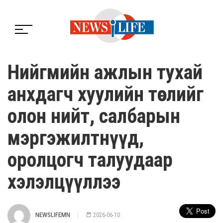
Нийгмийн ажлын тухай
анхдагч хуулийн төслийг
олон нийт, салбарын
мэргэжилтнүүд,
оролцогч талуудаар
хэлэлцүүллээ
NEWSLIFEMN
2026-06-10