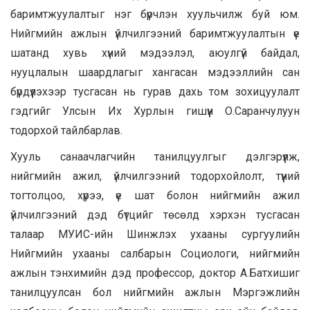
баримтжуулалтыг нэг бүрчлэн хуульчилж буй юм.
Нийгмийн ажлын үйлчилгээний баримтжуулалтын үе
шатанд хувь хүний мэдээлэл, аюулгүй байдал,
нууцлалын шаардлагыг хангасан мэдээллийн сан
бүрдүүлэхээр тусгасан нь гурав дахь том зохицуулалт
гэдгийг Улсын Их Хурлын гишүүн О.Саранчулуун
тодорхой тайлбарлав.
Хууль санаачлагчийн танилцуулгыг дэлгэрүүлж,
нийгмийн ажил, үйлчилгээний тодорхойлолт, түүний
тогтолцоо, хүрээ, үе шат болон нийгмийн ажил
үйлчилгээний дэд бүтцийг төсөлд хэрхэн тусгасан
талаар МУИС-ийн Шинжлэх ухааны сургуулийн
Нийгмийн ухааны салбарын Социологи, нийгмийн
ажлын тэнхимийн дэд профессор, доктор А.Батхишиг
танилцуулсан бол нийгмийн ажлын Мэргэжлийн