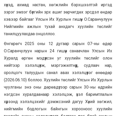
хүүхэд, ахмад настан, хөгжлийн бэрхшээлтэй иргэд
зэрэг эмзэг бүлгийн эрх ашиг зөрчигдөх эрсдэл өндөр
хэвээр байгааг Улсын Их Хурлын гишүүн О.Саранчулуун
Нийгмийн ажлын тухай анхдагч хуулийн төслийг
танилцуулахдаа онцоллоо.
Өнгөрөгч 2025 оны 12 дугаар сарын 07-ны өдөр
О.Саранчулуун нарын 24 гишүүн санаачлан Улсын Их
Хуралд өргөн мэдүүлсэн уг хуулийн төслийг олон
нийтээр хэлэлцүүлж, мэргэжилтнүүд, судлаач нар,
оролцогч талуудын санал авах хэлэлцүүлэг өнөөдөр
(2026.06.10) боллоо. Хуулийн төслийг Улсын Их Хурлын
чуулганы энэ оны дөрөвдүгээр сарын 30-ны өдрийн
нэгдсэн хуралдаанаар хэлэлцэж, үзэл баримтлалын
хүрээнд хэлэлцэхийг дэмжсэний дагуу Хүний хөгжил,
нийгмийн бодлогын байнгын хорооноос хуулийн