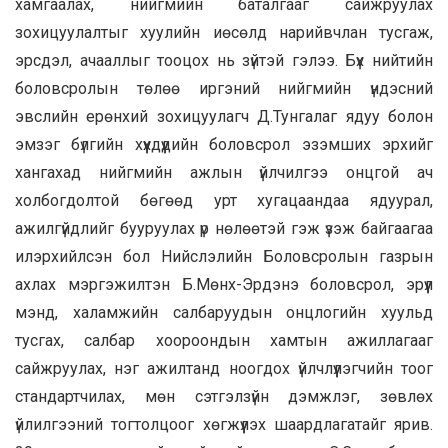
хамгаалах, нийгмийн баталгааг сайжруулах
зохицуулалтыг хуулийн иөсөлд нарийвчлан тусгаж,
эрсдэл, ачааллыг тооцох нь зүйтэй гэлээ. Бүх нийтийн
боловсролын төлөө иргэний нийгмийн үндэсний
эвслийн ерөнхий зохицуулагч Д.Тунгалаг ядуу болон
эмзэг бүлгийн хүүхдүүдийн боловсрол эзэмших эрхийг
хангахад нийгмийн ажлын үйлчилгээ онцгой ач
холбогдолтой бөгөөд урт хугацаандаа ядуурал,
ажилгүйдлийг бууруулах үр нөлөөтэй гэж үзэж байгаагаа
илэрхийлсэн бол Нийслэлийн Боловсролын газрын
ахлах мэргэжилтэн Б.Мөнх-Эрдэнэ боловсрол, эрүүл
мэнд, халамжийн салбаруудын онцлогийн хуульд
тусгах, салбар хоороондын хамтын ажиллагааг
сайжруулах, нэг ажилтанд ноогдох үйлчлүүлэгчийн тоог
стандартчилах, мөн сэтгэлзүйн дэмжлэг, зөвлөх
үйлилгээний тогтолцоог хөгжүүлэх шаардлагатайг ярив.