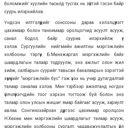
боломжийг хуулийн төсөлд тусгах нь зүйтэй гэсэн байр
суурь илэрхийлэв.
Үндсэн илтгэлүүдийг сонссоны дараа хэлэлцүүлэгт
цахимаар болон танхимаар оролцогчид асуулт асууж,
санал бодол, байр сууриа илэрхийлж үг
хэлэв. Сургуулийн нийгмийн ажилтны мэргэжлийн
холбооны тэргүүн Б.Мөнхжаргал мэргэжлийн байх
шаардлагын талаар тодруулж, энэ ажлыг олон жил
хийж, салбарын суурийг тавьсан бакалаврын зэрэгтэй
хүмүүсийг “мэргэжлийн бус” гэж үзэх нь учир дутагдалтай
талаар саналаа хэлэв. Мөн тэрбээр ажилтанд ногдох
үйлчлүүлэгчдийн тоог хэрхэн тогтоож буй болон энэ
талаар олон улсын жишиг ямар байгааг асууж, хариулт
авлаа. Сонгинохайрхан дүүргээс цахимаар оролцсон
Н.Хөхөө мөн мэргэжлийн шаардлагыг талаар асууж,
мэргэжлийн холбооны сургалт, чадавхжуулалтын үйл