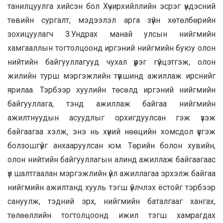
танилцуулга хийсэн бол Хүчирхийллийн эсрэг үндэсний
төвийн сургалт, мэдээлэл арга зүйн хөтөлбөрийн
зохицуулагч З.Ундрах манай улсын нийгмийн
хамгааллын тогтолцоонд иргэний нийгмийн буюу олон
нийтийн байгууллагууд чухал үүрэг гүйцэтгэж, олон
жилийн турш мэргэжлийн түвшинд ажиллаж ирснийг
ярилаа. Тэрбээр хуулийн төсөлд иргэний нийгмийн
байгууллага, тэнд ажиллаж байгаа нийгмийн
ажилтнуудын асуудлыг орхигдуулсан гэж үзэж
байгаагаа хэлж, энэ нь хүний нөөцийн хомсдол үүсгэж
болзошгүйг анхааруулсан юм. Төрийн болон хувийн,
олон нийтийн байгууллагын алинд ажиллаж байгаагаас
үл шалтгаалан мэргэжлийн үйл ажиллагаа эрхэлж байгаа
нийгмийн ажилтанд хууль тэгш үйлчлэх ёстойг тэрбээр
сануулж, тэдний эрх, нийгмийн баталгааг хангах,
төлөөллийн тогтолцоонд ижил тэгш хамрагдах