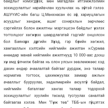
байдлыг нэмэгдүүлэх, мөн магадлан итгэмжлэлийн
зохицуулалтыг нарийвчлан хуульчлах нь зүйтэй гэлээ.
АШУҮИС-ийн багш Ц.Мөнхнасан ёс зүй, хариуцлагын
асуудлыг хөндөж, ашиг сонирхлын зөрчлөөс
сэргийлэх болон ажилтны мэргэшсэн байдлыг үнэлэх
тогтолцоог хөгжүүлэх шаардлагатай гэдгийг онцолсон
бол Баянзүрх дүүргийн Хүүхэд, гэр бүлийн хөгжил,
хамгааллын хэлтсийн нийгмийн ажилтан н.Сурмаа
өнөөдөр манай нийгмийн ажилтнууд 10 000-аас дээш
хүн амд үйлчилж байгаа нь олон улсын зөвлөмжөөс хэд
дахин өндөр ачаалалтай байгааг дурдаж, энэ талаар
норматив тогтоох, цахимжуулах замаар ажлын
ачааллыг бууруулах, хөдөлмөрийн аюулгүй байдал,
нийгмийн баталгааг хангах талаар тодорхой
зохицуулалтыг хуулийн төсөлд тусгуулах саналтай
байгаагаа хэлэв. Мөн “Гүнж төв” ТББ-ын гүйцэтгэх