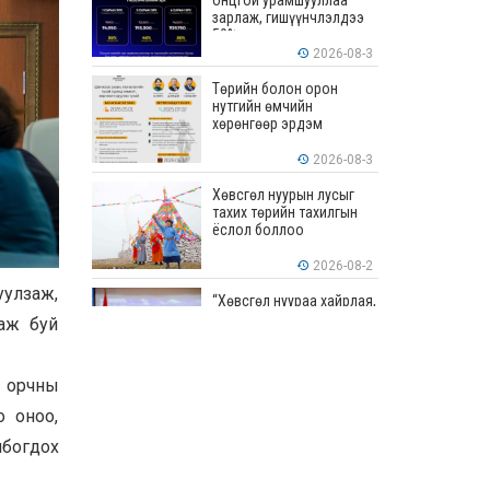
онцгой урамшууллаа
зарлаж, гишүүнчлэлдээ
50% хүртэлх хөнгөлөлт
үзүүлж эхэллээ
2026-08-3
Төрийн болон орон
нутгийн өмчийн
хөрөнгөөр эрдэм
шинжилгээ, судалгааны
ажил хийхэд тендерийн
2026-08-3
болон гүйцэтгэлийн
баталгаа гаргахгүй
Хөвсгөл нуурын лусыг
тахих төрийн тахилгын
ёслол боллоо
2026-08-2
уулзаж,
“Хөвсгөл нуураа хайрлая,
хамгаалъя” эрдэм
аж буй
шинжилгээний хурал
боллоо
2026-08-1
н орчны
“ЭРДЭНЭС
о оноо,
ТАВАНТОЛГОЙ” ХК ЭНЭ
ДОЛОО ХОНОГТ 460.8
лбогдох
МЯНГАН ТОНН НҮҮРС
АРИЛЖЛАА
2026-07-31