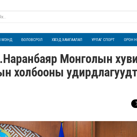
ҮЛ МЭНД
БОЛОВСРОЛ
ХҮҮХЭД ХАМГААЛАЛ
УРЛАГ СПОРТ
ОРОН Н
.Наранбаяр Монголын хув
дын холбооны удирдлагууд