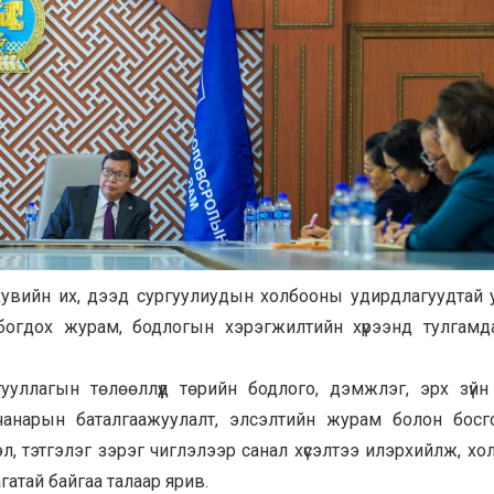
вийн их, дээд сургуулиудын холбооны удирдлагуудтай 
богдох журам, бодлогын хэрэгжилтийн хүрээнд тулгамд
уллагын төлөөллүүд төрийн бодлого, дэмжлэг, эрх зүй
анарын баталгаажуулалт, элсэлтийн журам болон босг
, тэтгэлэг зэрэг чиглэлээр санал хүсэлтээ илэрхийлж, хо
атай байгаа талаар ярив.