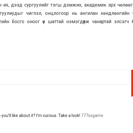
н их, дээд сургуулийг тэгш дэмжих, академик эрх чөлөөг
уулиудыг чиглэл, онцлогоор нь ангилан хөндлөнгийн ү
тийн босго оноог үе шаттай нэмэгдүүлж чанартай элсэгч 
’ll like about it? I’m curious. Take a look!
777sxgame