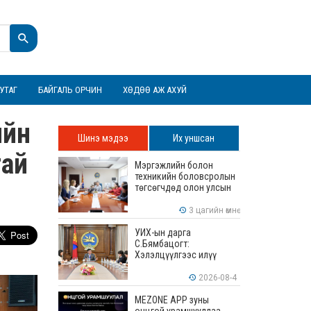
УТАГ
БАЙГАЛЬ ОРЧИН
ХӨДӨӨ АЖ АХУЙ
ийн
Шинэ мэдээ
Их уншсан
тай
Мэргэжлийн болон
техникийн боловсролын
төгсөгчдөд олон улсын
хэмжээнд хүлээн
зөвшөөрөгдөх ур
3 цагийн өмнө
чадваруудыг олгоно
УИХ-ын дарга
С.Бямбацогт:
Хэлэлцүүлгээс илүү
хэрэгжилт, амлалтаас
илүү бодит үр дүн чухал
2026-08-4
MEZONE APP зуны