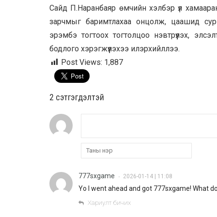
Сайд П.Наранбаяр өмчийн хэлбэр үл хамаара
зарчмыг баримтлахаа онцолж, цаашид сург
эрэмбэ тогтоох тогтолцоо нэвтрүүлэх, элсэл
бодлого хэрэгжүүлэхээ илэрхийллээ.
Post Views:
1,887
2 cэтгэгдэлтэй
777sxgame
2026-01-14 | 11:08
•
Yo I went ahead and got 777sxgame! What do you
Хариулт бичих