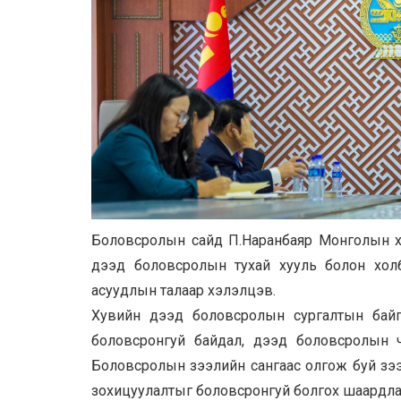
Боловсролын сайд П.Наранбаяр Монголын ху
дээд боловсролын тухай хууль болон хол
асуудлын талаар хэлэлцэв.
Хувийн дээд боловсролын сургалтын байгу
боловсронгуй байдал, дээд боловсролын ч
Боловсролын зээлийн сангаас олгож буй зээл
зохицуулалтыг боловсронгуй болгох шаардлаг