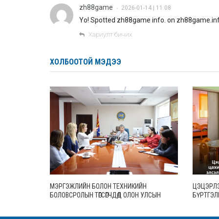
zh88game
2026-01-14 | 11:08
•
Yo! Spotted zh88game info. on zh88game.inf
Хариулт бичих
ХОЛБООТОЙ МЭДЭЭ
МЭРГЭЖЛИЙН БОЛОН ТЕХНИКИЙН
ЦЭЦЭРЛ
БОЛОВСРОЛЫН ТӨГСӨГЧДӨД ОЛОН УЛСЫН
БҮРТГЭЛ
ХЭМЖЭЭНД ХҮЛЭЭН ЗӨВШӨӨРӨГДӨХ УР
НЫ ХООР
ЧАДВАРУУДЫГ ОЛГОНО
ЗОХИОН 