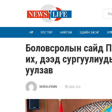
НҮҮР
УЛС ТӨР
НИЙГЭМ
ЭДИЙН ЗАСАГ
ЭРҮ
Боловсролын сайд П
их, дээд сургуулиу
уулзав
NEWSLIFEMN
2025-12-5