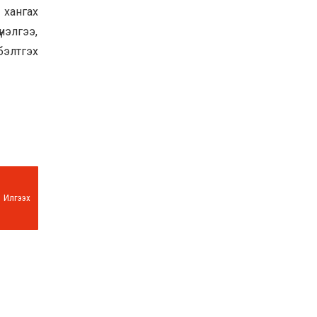
 хангах
Хөвсгөл нуурын их
цэвэрлэгээний аяны
нэлгээ,
хүрээнд 301 тонн хог
хаягдлыг төвлөрүүлжээ
бэлтгэх
2026-07-30
Баян-Өлгий аймгийн
дараагийн Засаг даргад
Н.Тилеуханы нэр хүчтэй
яригдаж байна
2026-07-30
А.Ю.Ивахин: Эрдэнэт
хотын түүх бол бидний
амжилтын түүх
Илгээх
2026-07-27