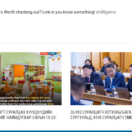
o Worth checking out? Lmk in you know something!
zh88game
ЭГТ СУРАЛЦАХ ХҮҮХДҮҮДИЙН
26,992 СУРАЛЦАГЧ ХОТХОНЫ БАГА
ИЙГ НАЙМДУГААР САРЫН 10-23-
СУРГУУЛЬД, 8100 СУРАЛЦАГЧ ТӨРӨЛ
ОНД EMONGOLIA СИСТЕМЭЭР
АХЛАХ СУРГУУЛЬД СУРАЛЦАНА
БАЙГУУЛНА