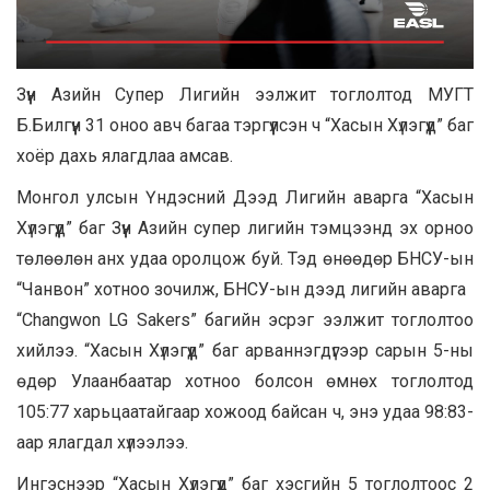
Зүүн Азийн Супер Лигийн ээлжит тоглолтод МУГТ
Б.Билгүүн 31 оноо авч багаа тэргүүлсэн ч “Хасын Хүлэгүүд” баг
хоёр дахь ялагдлаа амсав.
Монгол улсын Үндэсний Дээд Лигийн аварга “Хасын
Хүлэгүүд” баг Зүүн Азийн супер лигийн тэмцээнд эх орноо
төлөөлөн анх удаа оролцож буй. Тэд өнөөдөр БНСУ-ын
“Чанвон” хотноо зочилж, БНСУ-ын дээд лигийн аварга
“Changwon LG Sakers” багийн эсрэг ээлжит тоглолтоо
хийлээ. “Хасын Хүлэгүүд” баг арваннэгдүгээр сарын 5-ны
өдөр Улаанбаатар хотноо болсон өмнөх тоглолтод
105:77 харьцаатайгаар хожоод байсан ч, энэ удаа 98:83-
аар ялагдал хүлээлээ.
Ингэснээр “Хасын Хүлэгүүд” баг хэсгийн 5 тоглолтоос 2