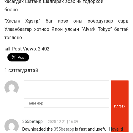
хасагдах шатанд шалгарах эсэх нь тодорхой
болно.
“Хасын Хүлэгүүд” баг ирэх оны хоёрдугаар сард
Улаанбаатар хотноо Япон улсын “Alvark Tokyo” багтай
тоглоно
Post Views:
2,402
1 сэтгэгдэлтэй
Илгээх
355betapp
2025-12-21 | 16:39
•
Downloaded the
355betapp
is fast and useful. I love it!