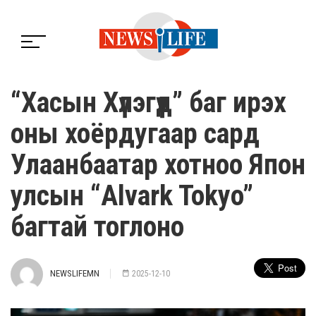
“Хасын Хүлэгүүд” баг ирэх
оны хоёрдугаар сард
Улаанбаатар хотноо Япон
улсын “Alvark Tokyo”
багтай тоглоно
NEWSLIFEMN
2025-12-10