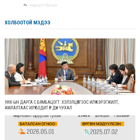
Хариулт бичих
ХОЛБООТОЙ МЭДЭЭ
УИХ-ЫН ДАРГА С.БЯМБАЦОГТ: ХЭЛЭЛЦҮҮЛГЭЭС ИЛҮҮ ХЭРЭГЖИЛТ,
АМЛАЛТААС ИЛҮҮ БОДИТ ҮР ДҮН ЧУХАЛ