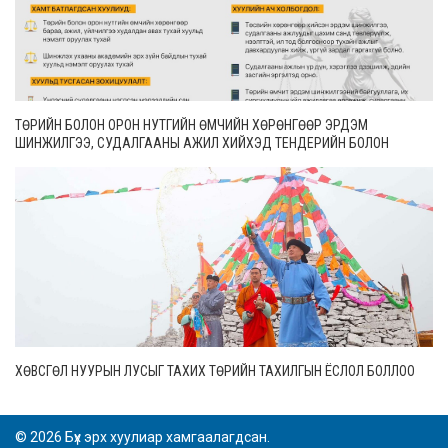
ТӨРИЙН БОЛОН ОРОН НУТГИЙН ӨМЧИЙН ХӨРӨНГӨӨР ЭРДЭМ
ШИНЖИЛГЭЭ, СУДАЛГААНЫ АЖИЛ ХИЙХЭД ТЕНДЕРИЙН БОЛОН
ГҮЙЦЭТГЭЛИЙН БАТАЛГАА ГАРГАХГҮЙ
ХӨВСГӨЛ НУУРЫН ЛУСЫГ ТАХИХ ТӨРИЙН ТАХИЛГЫН ЁСЛОЛ БОЛЛОО
© 2026 Бүх эрх хуулиар хамгаалагдсан.