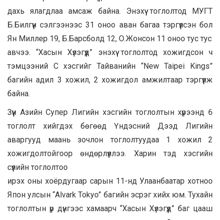
дахь ялагдлаа амсаж байна. Энэхүү тоглолтод МУГТ
Б.Билгүүн сэлгээнээс 31 оноо аван багаа тэргүүлсэн бол
Ян Миллер 19, Б.Барсболд 12, О.Жонсон 11 оноо тус тус
авчээ. “Хасын Хүлэгүүд” энэхүү тоглолтод хожигдсон ч
тэмцээний С хэсгийг Тайванийн “New Taipei Kings”
багийн адил 3 хожил, 2 хожигдол амжилтаар тэргүүлж
байна.
Зүүн Азийн Супер Лигийн хэсгийн тоглолтын хүрээнд 6
тоглолт хийгдэх бөгөөд Үндэсний Дээд Лигийн
аваргууд маань зочлон тоглолтуудаа 1 хожил 2
хожигдолтойгоор өндөрлүүллээ. Харин тэд хэсгийн
сүүлийн тоглолтоо
ирэх оны хоёрдугаар сарын 11-нд Улаанбаатар хотноо
Япон улсын “Alvark Tokyo” багийн эсрэг хийх юм. Тухайн
тоглолтын үр дүнгээс хамаарч “Хасын Хүлэгүүд” баг цааш