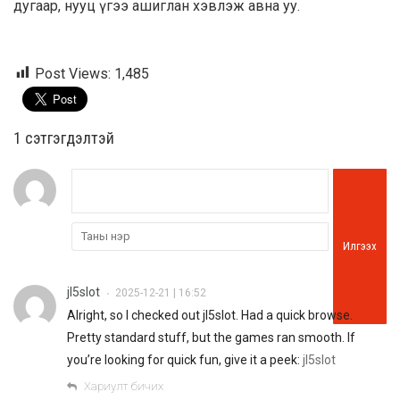
дугаар, нууц үгээ ашиглан хэвлэж авна уу.
Post Views:
1,485
1 сэтгэгдэлтэй
Илгээх
jl5slot
2025-12-21 | 16:52
•
Alright, so I checked out jl5slot. Had a quick browse.
Pretty standard stuff, but the games ran smooth. If
you’re looking for quick fun, give it a peek:
jl5slot
Хариулт бичих