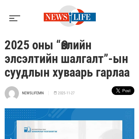
2025 оны “Өвлийн
элсэлтийн шалгалт”-ын
суудлын хуваарь гарлаа
NEWSLIFEMN
2025-11-27