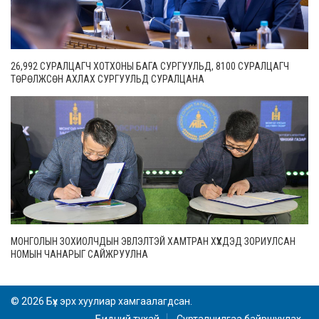
26,992 СУРАЛЦАГЧ ХОТХОНЫ БАГА СУРГУУЛЬД, 8100 СУРАЛЦАГЧ
ТӨРӨЛЖСӨН АХЛАХ СУРГУУЛЬД СУРАЛЦАНА
МОНГОЛЫН ЗОХИОЛЧДЫН ЭВЛЭЛТЭЙ ХАМТРАН ХҮҮХДЭД ЗОРИУЛСАН
НОМЫН ЧАНАРЫГ САЙЖРУУЛНА
© 2026 Бүх эрх хуулиар хамгаалагдсан.
Бидний тухай
Сурталчилгаа байршуулах