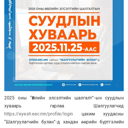
2025 оны “Өвлийн элсэлтийн шалгалт”-ын суудлын
хуваарь гарлаа. Шалгуулагчид
https://eyesh.eec.mn/profile/login
цахим хуудасны
“Шалгуулагчийн булан”-д хандан өөрийн бүртгэлийн