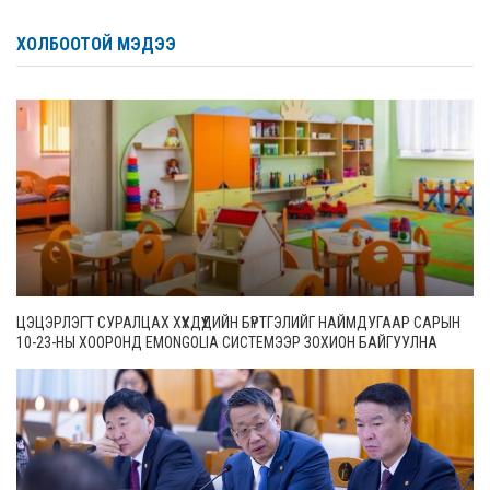
ХОЛБООТОЙ МЭДЭЭ
ЦЭЦЭРЛЭГТ СУРАЛЦАХ ХҮҮХДҮҮДИЙН БҮРТГЭЛИЙГ НАЙМДУГААР САРЫН
10-23-НЫ ХООРОНД EMONGOLIA СИСТЕМЭЭР ЗОХИОН БАЙГУУЛНА