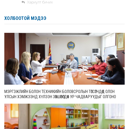
Хариулт бичих
ХОЛБООТОЙ МЭДЭЭ
МЭРГЭЖЛИЙН БОЛОН ТЕХНИКИЙН БОЛОВСРОЛЫН ТӨГСӨГЧДӨД ОЛОН
УЛСЫН ХЭМЖЭЭНД ХҮЛЭЭН ЗӨВШӨӨРӨГДӨХ УР ЧАДВАРУУДЫГ ОЛГОНО