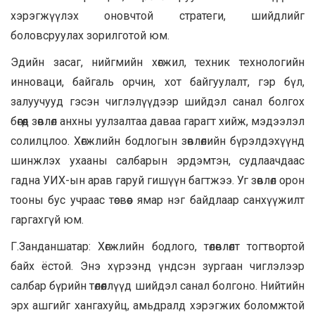
хэрэгжүүлэх оновчтой стратеги, шийдлийг
боловсруулах зорилготой юм.
Эдийн засаг, нийгмийн хөгжил, техник технологийн
инноваци, байгаль орчин, хот байгуулалт, гэр бүл,
залуучууд гэсэн чиглэлүүдээр шийдэл санал болгох
бөгөөд зөвлөл анхны уулзалтаа даваа гарагт хийж, мэдээлэл
солилцлоо. Хөгжлийн бодлогын зөвлөлийн бүрэлдэхүүнд
шинжлэх ухааны салбарын эрдэмтэн, судлаачдаас
гадна УИХ-ын арав гаруй гишүүн багтжээ. Уг зөвлөл орон
тооны бус учраас төсвөөс ямар нэг байдлаар санхүүжилт
гаргахгүй юм.
Г.Занданшатар: Хөгжлийн бодлого, төлөвлөлт тогтвортой
байх ёстой. Энэ хүрээнд үндсэн зургаан чиглэлээр
салбар бүрийн төлөөллүүд шийдэл санал болгоно. Нийтийн
эрх ашгийг хангахуйц, амьдралд хэрэгжих боломжтой