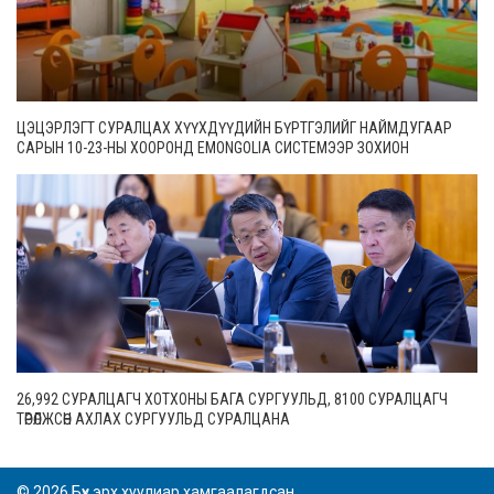
ЦЭЦЭРЛЭГТ СУРАЛЦАХ ХҮҮХДҮҮДИЙН БҮРТГЭЛИЙГ НАЙМДУГААР
САРЫН 10-23-НЫ ХООРОНД EMONGOLIA СИСТЕМЭЭР ЗОХИОН
БАЙГУУЛНА
26,992 СУРАЛЦАГЧ ХОТХОНЫ БАГА СУРГУУЛЬД, 8100 СУРАЛЦАГЧ
ТӨРӨЛЖСӨН АХЛАХ СУРГУУЛЬД СУРАЛЦАНА
© 2026 Бүх эрх хуулиар хамгаалагдсан.