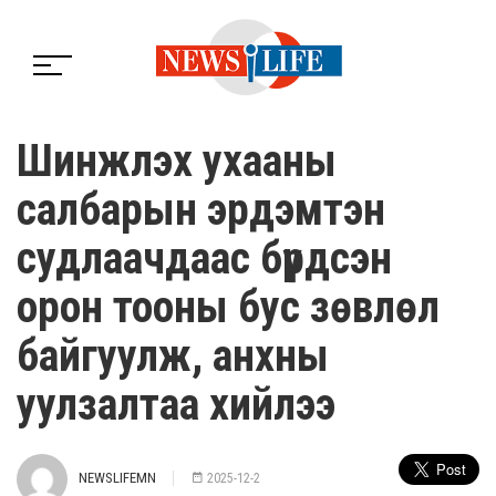
Шинжлэх ухааны
салбарын эрдэмтэн
судлаачдаас бүрдсэн
орон тооны бус зөвлөл
байгуулж, анхны
уулзалтаа хийлээ
NEWSLIFEMN
2025-12-2