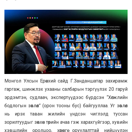
Монгол Улсын Ерөнхий сайд Г.Занданшатар захирамж
гаргаж, шинжлэх ухааны салбарын тэргүүлэх 20 гаруй
эрдэмтэн, судлаач, экспертүүдээс бүрдсэн “Хөгжлийн
бодлогын зөвлөл” (орон тооны бус) байгууллаа. Уг зөвлөл
нь ирэх таван жилийн үндсэн чиглэлд туссан
зорилтуудыг зөвхөн төрийн ачаа гэж харахгүйгээр, хувийн
хэвшлийн оролцоо, хөрөнгө оруулалттай нийцүүлэн