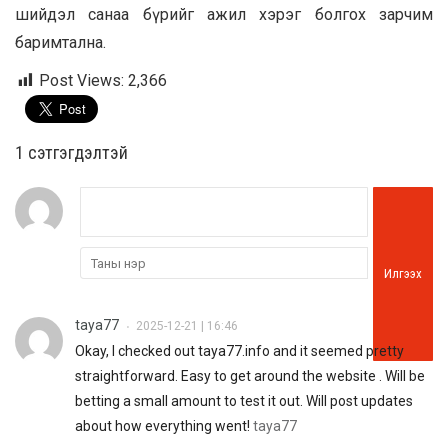
шийдэл санаа бүрийг ажил хэрэг болгох зарчим
баримтална.
Post Views:
2,366
1 сэтгэгдэлтэй
Илгээх
taya77
2025-12-21 | 16:46
•
Okay, I checked out taya77.info and it seemed pretty
straightforward. Easy to get around the website . Will be
betting a small amount to test it out. Will post updates
about how everything went!
taya77