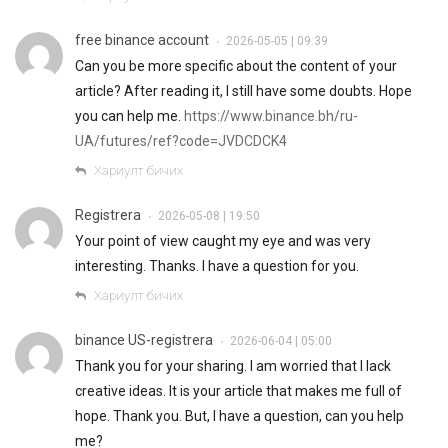
free binance account
2026-05-05 | 09:39
•
Can you be more specific about the content of your
article? After reading it, I still have some doubts. Hope
you can help me.
https://www.binance.bh/ru-
UA/futures/ref?code=JVDCDCK4
Хариулт бичих
Registrera
2026-05-08 | 19:50
•
Your point of view caught my eye and was very
interesting. Thanks. I have a question for you.
Хариулт бичих
binance US-registrera
2026-06-04 | 05:00
•
Thank you for your sharing. I am worried that I lack
creative ideas. It is your article that makes me full of
hope. Thank you. But, I have a question, can you help
me?