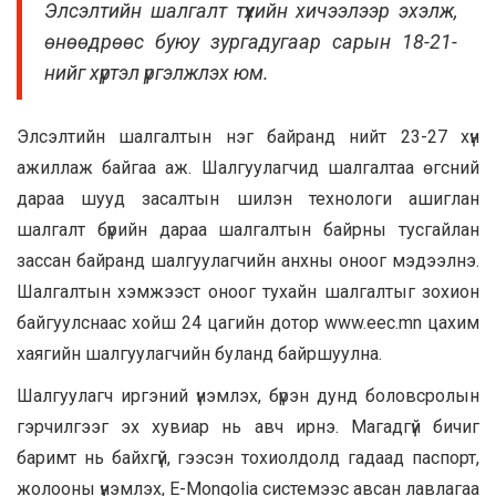
Элсэлтийн шалгалт түүхийн хичээлээр эхэлж,
өнөөдрөөс буюу зургадугаар сарын 18-21-
нийг хүртэл үргэлжлэх юм.
Элсэлтийн шалгалтын нэг байранд нийт 23-27 хүн
ажиллаж байгаа аж. Шалгуулагчид шалгалтаа өгсний
дараа шууд засалтын шилэн технологи ашиглан
шалгалт бүрийн дараа шалгалтын байрны тусгайлан
зассан байранд шалгуулагчийн анхны оноог мэдээлнэ.
Шалгалтын хэмжээст оноог тухайн шалгалтыг зохион
байгуулснаас хойш 24 цагийн дотор www.eec.mn цахим
хаягийн шалгуулагчийн буланд байршуулна.
Шалгуулагч иргэний үнэмлэх, бүрэн дунд боловсролын
гэрчилгээг эх хувиар нь авч ирнэ. Магадгүй бичиг
баримт нь байхгүй, гээсэн тохиолдолд гадаад паспорт,
жолооны үнэмлэх, E-Mongolia системээс авсан лавлагаа