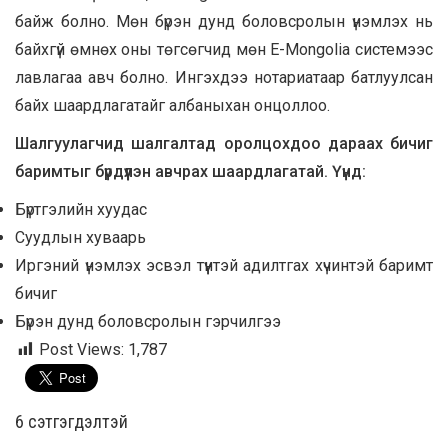
байж болно. Мөн бүрэн дунд боловсролын үнэмлэх нь
байхгүй өмнөх оны төгсөгчид мөн E-Mongolia системээс
лавлагаа авч болно. Ингэхдээ нотариатаар батлуулсан
байх шаардлагатайг албаныхан онцоллоо.
Шалгуулагчид шалгалтад оролцохдоо дараах бичиг
баримтыг бүрдүүлэн авчрах шаардлагатай. Үүнд:
Бүртгэлийн хуудас
Суудлын хуваарь
Иргэний үнэмлэх эсвэл түүнтэй адилтгах хүчинтэй баримт
бичиг
Бүрэн дунд боловсролын гэрчилгээ
Post Views:
1,787
6 cэтгэгдэлтэй