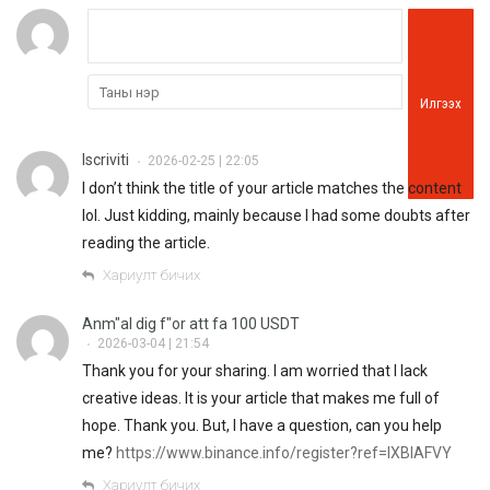
Илгээх
Iscriviti
2026-02-25 | 22:05
•
I don’t think the title of your article matches the content
lol. Just kidding, mainly because I had some doubts after
reading the article.
Хариулт бичих
Anm"al dig f"or att fa 100 USDT
2026-03-04 | 21:54
•
Thank you for your sharing. I am worried that I lack
creative ideas. It is your article that makes me full of
hope. Thank you. But, I have a question, can you help
me?
https://www.binance.info/register?ref=IXBIAFVY
Хариулт бичих