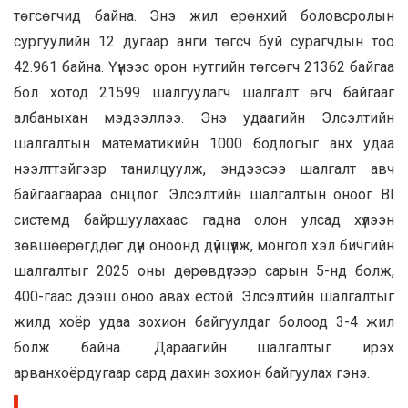
төгсөгчид байна. Энэ жил ерөнхий боловсролын
сургуулийн 12 дугаар анги төгсч буй сурагчдын тоо
42.961 байна. Үүнээс орон нутгийн төгсөгч 21362 байгаа
бол хотод 21599 шалгуулагч шалгалт өгч байгааг
албаныхан мэдээллээ. Энэ удаагийн Элсэлтийн
шалгалтын математикийн 1000 бодлогыг анх удаа
нээлттэйгээр танилцуулж, эндээсээ шалгалт авч
байгаагаараа онцлог. Элсэлтийн шалгалтын оноог BI
системд байршуулахаас гадна олон улсад хүлээн
зөвшөөрөгддөг дүн оноонд дүйцүүлж, монгол хэл бичгийн
шалгалтыг 2025 оны дөрөвдүгээр сарын 5-нд болж,
400-гаас дээш оноо авах ёстой. Элсэлтийн шалгалтыг
жилд хоёр удаа зохион байгуулдаг болоод 3-4 жил
болж байна. Дараагийн шалгалтыг ирэх
арванхоёрдугаар сард дахин зохион байгуулах гэнэ.