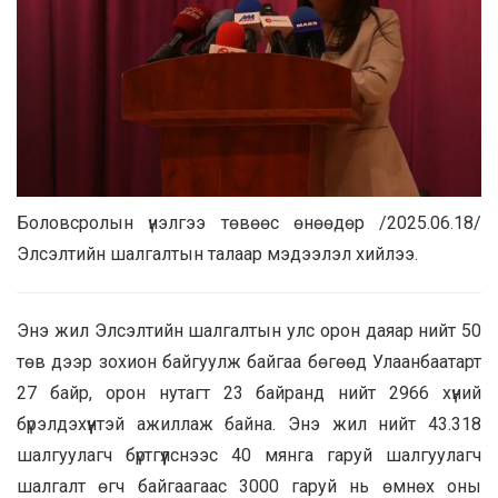
Боловсролын үнэлгээ төвөөс өнөөдөр /2025.06.18/
Элсэлтийн шалгалтын талаар мэдээлэл хийлээ.
Энэ жил Элсэлтийн шалгалтын улс орон даяар нийт 50
төв дээр зохион байгуулж байгаа бөгөөд Улаанбаатарт
27 байр, орон нутагт 23 байранд нийт 2966 хүний
бүрэлдэхүүнтэй ажиллаж байна. Энэ жил нийт 43.318
шалгуулагч бүртгүүлснээс 40 мянга гаруй шалгуулагч
шалгалт өгч байгаагаас 3000 гаруй нь өмнөх оны