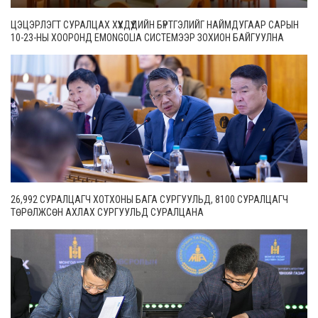
ЦЭЦЭРЛЭГТ СУРАЛЦАХ ХҮҮХДҮҮДИЙН БҮРТГЭЛИЙГ НАЙМДУГААР САРЫН
10-23-НЫ ХООРОНД EMONGOLIA СИСТЕМЭЭР ЗОХИОН БАЙГУУЛНА
26,992 СУРАЛЦАГЧ ХОТХОНЫ БАГА СУРГУУЛЬД, 8100 СУРАЛЦАГЧ
ТӨРӨЛЖСӨН АХЛАХ СУРГУУЛЬД СУРАЛЦАНА