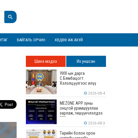
УТАГ
БАЙГАЛЬ ОРЧИН
ХӨДӨӨ АЖ АХУЙ
Шинэ мэдээ
Их уншсан
УИХ-ын дарга
С.Бямбацогт:
Хэлэлцүүлгээс илүү
хэрэгжилт, амлалтаас
илүү бодит үр дүн чухал
2026-08-4
MEZONE APP зуны
онцгой урамшууллаа
зарлаж, гишүүнчлэлдээ
50% хүртэлх хөнгөлөлт
үзүүлж эхэллээ
2026-08-3
Төрийн болон орон