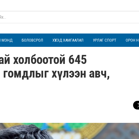
ҮЛ МЭНД
БОЛОВСРОЛ
ХҮҮХЭД ХАМГААЛАЛ
УРЛАГ СПОРТ
ОРОН Н
ай холбоотой 645
л, гомдлыг хүлээн авч,