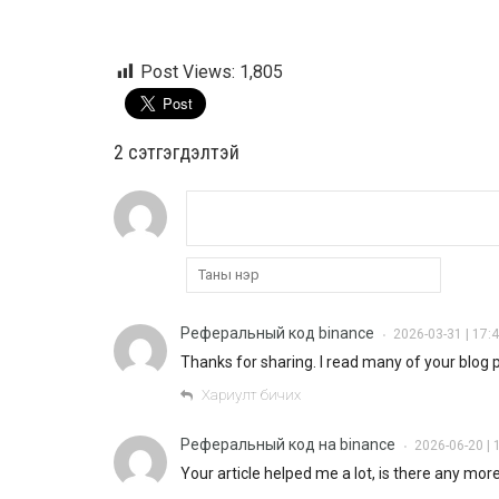
Post Views:
1,805
2 cэтгэгдэлтэй
Реферальный код binance
2026-03-31 | 17:
•
Thanks for sharing. I read many of your blog po
Хариулт бичих
Реферальный код на binance
2026-06-20 | 
•
Your article helped me a lot, is there any mo