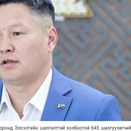
ронд Элсэлтийн шалгалттай холбоотой 645 шалгуулагчийн ө