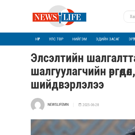
НҮҮР
УЛС ТӨР
НИЙГЭМ
ЭДИЙН ЗАСАГ
ЭРҮ
Элсэлтийн шалгалтт
шалгуулагчийн өргөдө
шийдвэрлэлээ
NEWSLIFEMN
2025-06-28