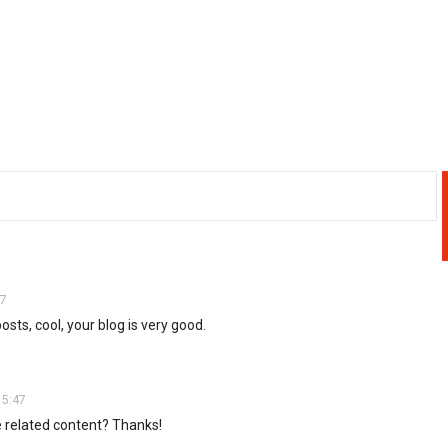
47
sts, cool, your blog is very good.
15:47
re related content? Thanks!