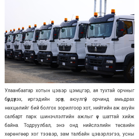
Улаанбаатар хотын цэвэр цэмцгэр, ая тухтай орчныг
бүрдүүлэх, иргэдийн эрүүл, аюулгүй орчинд амьдрах
нөхцөлийг бий болгох зорилгоор хот, нийтийн аж ахуйн
салбарт парк шинэчлэлтийн ажлыг үе шаттай хийж
байна. Тодруулбал, энэ онд нийслэлийн төсвийн
хөрөнгөөр хог тээвэр, зам талбайн цэвэрлэгээ, усны