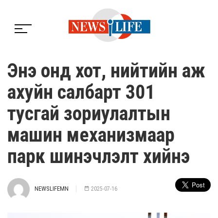
Энэ онд хот, нийтийн аж
ахуйн салбарт 301
тусгай зориулалтын
машин механизмаар
парк шинэчлэлт хийнэ
NEWSLIFEMN
2025-07-16