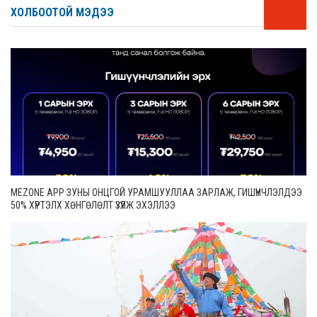
ХОЛБООТОЙ МЭДЭЭ
MEZONE APP ЗУНЫ ОНЦГОЙ УРАМШУУЛЛАА ЗАРЛАЖ, ГИШҮҮНЧЛЭЛДЭЭ
50% ХҮРТЭЛХ ХӨНГӨЛӨЛТ ҮЗҮҮЛЖ ЭХЭЛЛЭЭ