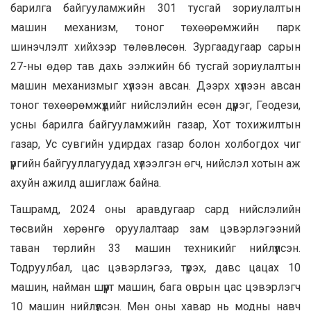
барилга байгууламжийн 301 тусгай зориулалтын
машин механизм, тоног төхөөрөмжийн парк
шинэчлэлт хийхээр төлөвлөсөн. Зургаадугаар сарын
27-ны өдөр тав дахь ээлжийн 66 тусгай зориулалтын
машин механизмыг хүлээн авсан. Дээрх хүлээн авсан
тоног төхөөрөмжүүдийг нийслэлийн есөн дүүрэг, Геодези,
усны барилга байгууламжийн газар, Хот тохижилтын
газар, Ус сувгийн удирдах газар болон холбогдох чиг
үүргийн байгууллагуудад хүлээлгэн өгч, нийслэл хотын аж
ахуйн ажилд ашиглаж байна.
Ташрамд, 2024 оны аравдугаар сард нийслэлийн
төсвийн хөрөнгө оруулалтаар зам цэвэрлэгээний
таван төрлийн 33 машин техникийг нийлүүлсэн.
Тодруулбал, цас цэвэрлэгээ, түрэх, давс цацах 10
машин, найман шүүрт машин, бага оврын цас цэвэрлэгч
10 машин нийлүүлсэн. Мөн оны хавар нь модны навч