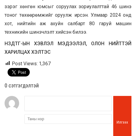
зэрэг хөнгөн юмсыг соруулах зориулалттай 46 шинэ
тоног төхөөрөмжийг оруулж ирсэн. Улмаар 2024 онд
хот, нийтийн аж ахуйн салбарт 80 гаруй машин
техникийн шинэчлэлт хийсэн билээ.
НЗДТГ-ЫН ХЭВЛЭЛ МЭДЭЭЛЭЛ, ОЛОН НИЙТТЭЙ
ХАРИЛЦАХ ХЭЛТЭС
Post Views:
1,367
0 cэтгэгдэлтэй
Илгээх