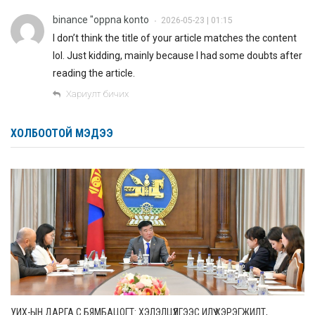
binance "oppna konto
2026-05-23 | 01:15
•
I don’t think the title of your article matches the content
lol. Just kidding, mainly because I had some doubts after
reading the article.
Хариулт бичих
ХОЛБООТОЙ МЭДЭЭ
УИХ-ЫН ДАРГА С.БЯМБАЦОГТ: ХЭЛЭЛЦҮҮЛГЭЭС ИЛҮҮ ХЭРЭГЖИЛТ,