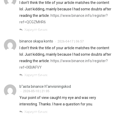
I don’t think the title of your article matches the content
lol. Just kidding, mainly because I had some doubts after
reading the article.
https://www.binance.info/register?
ref=QCGZMHR6
Хариулт бичих
binance skapa konto
2026-04-17 | 06:57
•
I don’t think the title of your article matches the content
lol. Just kidding, mainly because I had some doubts after
reading the article.
https://www.binance.info/register?
ref=IXBIAFVY
Хариулт бичих
b"asta binance h"anvisningskod
2026-05-10 | 21:05
•
Your point of view caught my eye and was very
interesting. Thanks. I have a question for you.
Хариулт бичих