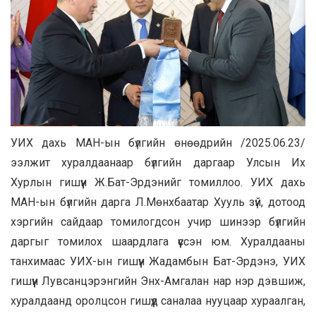
УИХ дахь МАН-ын бүлгийн өнөөдрийн /2025.06.23/
ээлжит хуралдаанаар бүлгийн даргаар Улсын Их
Хурлын гишүүн Ж.Бат-Эрдэнийг томиллоо. УИХ дахь
МАН-ын бүлгийн дарга Л.Мөнхбаатар Хууль зүй, дотоод
хэргийн сайдаар томилогдсон учир шинээр бүлгийн
даргыг томилох шаардлага үүссэн юм. Хуралдааны
танхимаас УИХ-ын гишүүн Жадамбын Бат-Эрдэнэ, УИХ
гишүүн Лувсанцэрэнгийн Энх-Амгалан нар нэр дэвшиж,
хуралдаанд оролцсон гишүүд саналаа нууцаар хураалган,