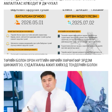
АМЛАЛТААС ИЛҮҮ БОДИТ ҮР ДҮН ЧУХАЛ
ТӨРИЙН БОЛОН ОРОН НУТГИЙН ӨМЧИЙН ХӨРӨНГӨӨР ЭРДЭМ
ШИНЖИЛГЭЭ, СУДАЛГААНЫ АЖИЛ ХИЙХЭД ТЕНДЕРИЙН БОЛОН
ГҮЙЦЭТГЭЛИЙН БАТАЛГАА ГАРГАХГҮЙ