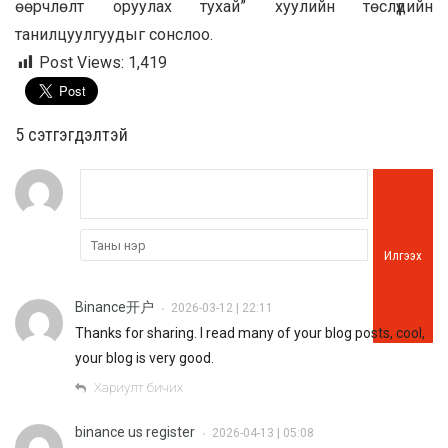
өөрчлөлт оруулах тухай” хуулийн төслүүдийн
танилцуулгуудыг сонслоо.
Post Views:
1,419
5 cэтгэгдэлтэй
Илгээх
Binance开户
2026-03-12 | 22:11
•
Thanks for sharing. I read many of your blog posts, cool,
your blog is very good.
Хариулт бичих
binance us register
2026-04-13 | 05:08
•