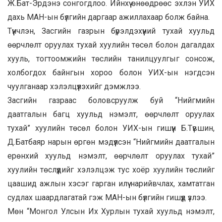
Ж.Бат-Эрдэнэ сонгогдлоо. Ийнхүү өнөөдрөөс эхлэн УИХ
дахь МАН-ын бүлгийн даргаар ажиллахаар болж байна.
Түүнчлэн, Засгийн газрын бүрэлдэхүүний тухай хуульд
өөрчлөлт оруулах тухай хуулийн төсөл болон дагалдах
хууль, тогтоомжийн төслийн танилцуулгыг сонсож,
холбогдох байнгын хороо болон УИХ-ын нэгдсэн
чуулганаар хэлэлцүүлэхийг дэмжлээ.
Засгийн газраас боловсруулж буй “Нийгмийн
даатгалын багц хуульд нэмэлт, өөрчлөлт оруулах
тухай” хуулийн төсөл болон УИХ-ын гишүүн Б.Түвшин,
Д.Батбаяр нарын өргөн мэдүүлсэн “Нийгмийн даатгалын
ерөнхий хуульд нэмэлт, өөрчлөлт оруулах тухай”
хуулийн төслүүдийг хэлэлцэж тус хоёр хуулийн төслийг
цаашид ажлын хэсэг гарган илүү нарийвчлах, хамтатган
судлах шаардлагатай гэж МАН-ын бүлгийн гишүүд үзлээ.
Мөн “Монгол Улсын Их Хурлын тухай хуульд нэмэлт,