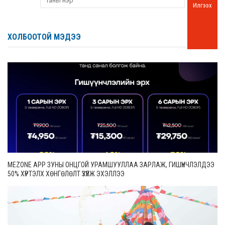
Илгээх
ХОЛБООТОЙ МЭДЭЭ
MEZONE APP ЗУНЫ ОНЦГОЙ УРАМШУУЛЛАА ЗАРЛАЖ, ГИШҮҮНЧЛЭЛДЭЭ
50% ХҮРТЭЛХ ХӨНГӨЛӨЛТ ҮЗҮҮЛЖ ЭХЭЛЛЭЭ