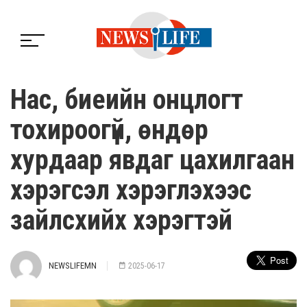
Нас, биеийн онцлогт
тохироогүй, өндөр
хурдаар явдаг цахилгаан
хэрэгсэл хэрэглэхээс
зайлсхийх хэрэгтэй
NEWSLIFEMN
2025-06-17