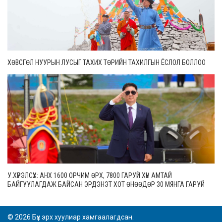
ХӨВСГӨЛ НУУРЫН ЛУСЫГ ТАХИХ ТӨРИЙН ТАХИЛГЫН ЁСЛОЛ БОЛЛОО
У.ХҮРЭЛСҮХ: АНХ 1600 ОРЧИМ ӨРХ, 7800 ГАРУЙ ХҮН АМТАЙ
БАЙГУУЛАГДАЖ БАЙСАН ЭРДЭНЭТ ХОТ ӨНӨӨДӨР 30 МЯНГА ГАРУЙ
ӨРХТЭЙ, 106 МЯНГАН СУУРИН ХҮН АМТАЙ БОЛЖЭЭ
© 2026 Бүх эрх хуулиар хамгаалагдсан.