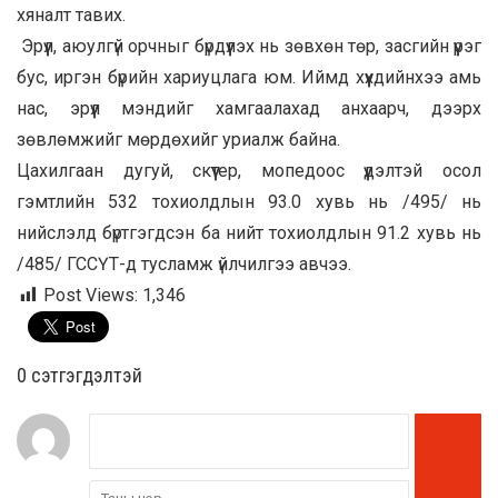
хяналт тавих.
Эрүүл, аюулгүй орчныг бүрдүүлэх нь зөвхөн төр, засгийн үүрэг
бус, иргэн бүрийн хариуцлага юм. Иймд хүүхдийнхээ амь
нас, эрүүл мэндийг хамгаалахад анхаарч, дээрх
зөвлөмжийг мөрдөхийг уриалж байна.
Цахилгаан дугуй, скүүтер, мопедоос үүдэлтэй осол
гэмтлийн 532 тохиолдлын 93.0 хувь нь /495/ нь
нийслэлд бүртгэгдсэн ба нийт тохиолдлын 91.2 хувь нь
/485/ ГССҮТ-д тусламж үйлчилгээ авчээ.
Post Views:
1,346
0 cэтгэгдэлтэй