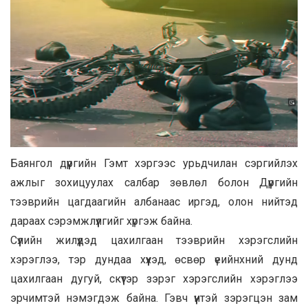
Баянгол дүүргийн Гэмт хэргээс урьдчилан сэргийлэх
ажлыг зохицуулах салбар зөвлөл болон Дүүргийн
тээврийн цагдаагийн албанаас иргэд, олон нийтэд
дараах сэрэмжлүүлгийг хүргэж байна.
Сүүлийн жилүүдэд цахилгаан тээврийн хэрэгслийн
хэрэглээ, тэр дундаа хүүхэд, өсвөр үеийнхний дунд
цахилгаан дугуй, скүүтэр зэрэг хэрэгслийн хэрэглээ
эрчимтэй нэмэгдэж байна. Гэвч үүнтэй зэрэгцэн зам