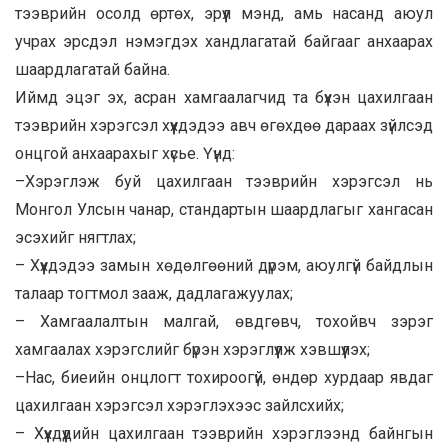
тээврийн осолд өртөх, эрүүл мэнд, амь насанд аюул
учрах эрсдэл нэмэгдэх хандлагатай байгааг анхаарах
шаардлагатай байна.
Иймд эцэг эх, асран хамгаалагчид та бүхэн цахилгаан
тээврийн хэрэгсэл хүүхдэдээ авч өгөхдөө дараах зүйлсэд
онцгой анхаарахыг хүсье. Үүнд:
–
Хэрэглэж буй цахилгаан тээврийн хэрэгсэл нь
Монгол Улсын чанар, стандартын шаардлагыг хангасан
эсэхийг нягтлах;
–
Хүүхдэдээ замын хөдөлгөөний дүрэм, аюулгүй байдлын
талаар тогтмол зааж, дадлагажуулах;
–
Хамгаалалтын малгай, өвдгөвч, тохойвч зэрэг
хамгаалах хэрэгслийг бүрэн хэрэглүүлж хэвшүүлэх;
–
Нас, биеийн онцлогт тохироогүй, өндөр хурдаар явдаг
цахилгаан хэрэгсэл хэрэглэхээс зайлсхийх;
–
Хүүхдүүдийн цахилгаан тээврийн хэрэглээнд байнгын