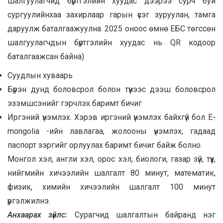
шалгуулагчид бүртгэлийн хуудас дээрээ сурч буй
сургуулийнхаа захирлаар гарын үсэг зуруулан, тамга
даруулж баталгаажуулна. 2025 оноос өмнө ЕБС төгссөн
шалгуулагчдын бүртгэлийн хуудас нь QR кодоор
баталгаажсан байна)
Суудлын хуваарь
Бүрэн дунд боловсрол болон түүнээс дээш боловсрол
эзэмшсэнийг гэрчлэх баримт бичиг
Иргэний үнэмлэх. Хэрэв иргэний үнэмлэх байхгүй бол E-
mongolia -ийн лавлагаа, жолооны үнэмлэх, гадаад
паспорт зэргийг орлуулах баримт бичиг байж болно.
Монгол хэл, англи хэл, орос хэл, биологи, газар зүй, түүх,
нийгмийн хичээлийн шалгалт 80 минут, математик,
физик, химийн хичээлийн шалгалт 100 минут
үргэлжилнэ.
Анхаарах зүйлс:
Сурагчид шалгалтын байранд нэг