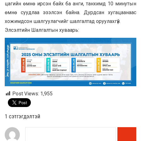
цагийн өмнө ирсэн байх ба анги, танхимд 10 минутын
өмнө суудлаа эзэлсэн байна. Дурдсан хугацаанаас
хожимдсон шалгуулагчийг шалгалтад оруулахгүй.
Элсэлтийн Шалгалтын хуваарь:
Post Views:
1,955
1 сэтгэгдэлтэй