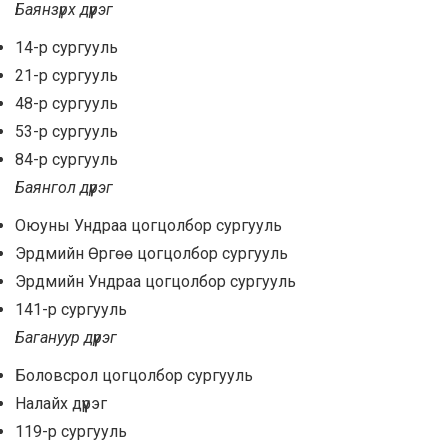
Баянзүрх дүүрэг
14-р сургууль
21-р сургууль
48-р сургууль
53-р сургууль
84-р сургууль
Баянгол дүүрэг
Оюуны Ундраа цогцолбор сургууль
Эрдмийн Өргөө цогцолбор сургууль
Эрдмийн Ундраа цогцолбор сургууль
141-р сургууль
Багануур дүүрэг
Боловсрол цогцолбор сургууль
Налайх дүүрэг
119-р сургууль