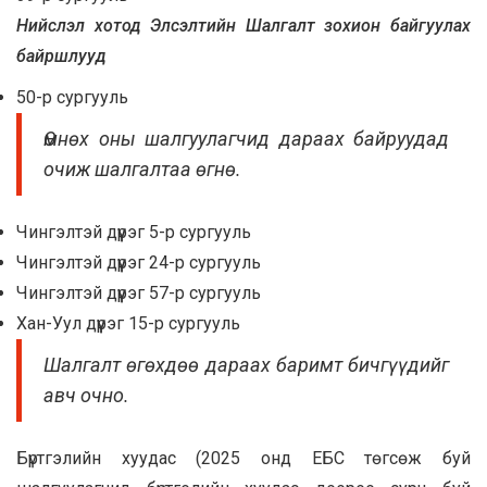
Нийслэл хотод Элсэлтийн Шалгалт зохион байгуулах
байршлууд
50-р сургууль
Өмнөх оны шалгуулагчид дараах байруудад
очиж шалгалтаа өгнө.
Чингэлтэй дүүрэг 5-р сургууль
Чингэлтэй дүүрэг 24-р сургууль
Чингэлтэй дүүрэг 57-р сургууль
Хан-Уул дүүрэг 15-р сургууль
Шалгалт өгөхдөө дараах баримт бичгүүдийг
авч очно.
Бүртгэлийн хуудас (2025 онд ЕБС төгсөж буй