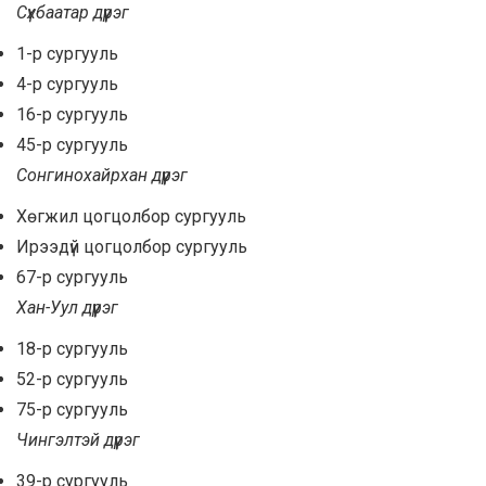
Сүхбаатар дүүрэг
1-р сургууль
4-р сургууль
16-р сургууль
45-р сургууль
Сонгинохайрхан дүүрэг
Хөгжил цогцолбор сургууль
Ирээдүй цогцолбор сургууль
67-р сургууль
Хан-Уул дүүрэг
18-р сургууль
52-р сургууль
75-р сургууль
Чингэлтэй дүүрэг
39-р сургууль