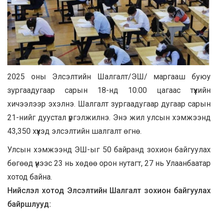
2025 оны Элсэлтийн Шалгалт/ЭШ/ маргааш буюу
зургаадугаар сарын 18-нд 10:00 цагаас түүхийн
хичээлээр эхэлнэ. Шалгалт зургаадугаар дугаар сарын
21-нийг дуустал үргэлжилнэ. Энэ жил улсын хэмжээнд
43,350 хүүхэд элсэлтийн шалгалт өгнө.
Улсын хэмжээнд ЭШ-ыг 50 байранд зохион байгуулах
бөгөөд үүнээс 23 нь хөдөө орон нутагт, 27 нь Улаанбаатар
хотод байна.
Нийслэл хотод Элсэлтийн Шалгалт зохион байгуулах
байршлууд: