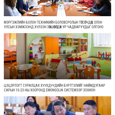
МЭРГЭЖЛИЙН БОЛОН ТЕХНИКИЙН БОЛОВСРОЛЫН ТӨГСӨГЧДӨД ОЛОН
УЛСЫН ХЭМЖЭЭНД ХҮЛЭЭН ЗӨВШӨӨРӨГДӨХ УР ЧАДВАРУУДЫГ ОЛГОНО
ЦЭЦЭРЛЭГТ СУРАЛЦАХ ХҮҮХДҮҮДИЙН БҮРТГЭЛИЙГ НАЙМДУГААР
САРЫН 10-23-НЫ ХООРОНД EMONGOLIA СИСТЕМЭЭР ЗОХИОН
БАЙГУУЛНА