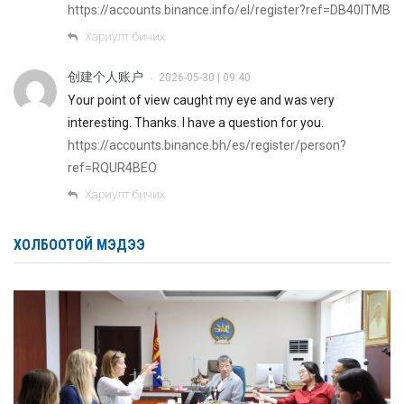
https://accounts.binance.info/el/register?ref=DB40ITMB
Хариулт бичих
创建个人账户
2026-05-30 | 09:40
•
Your point of view caught my eye and was very
interesting. Thanks. I have a question for you.
https://accounts.binance.bh/es/register/person?
ref=RQUR4BEO
Хариулт бичих
ХОЛБООТОЙ МЭДЭЭ