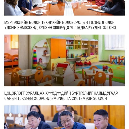
МЭРГЭЖЛИЙН БОЛОН ТЕХНИКИЙН БОЛОВСРОЛЫН ТӨГСӨГЧДӨД ОЛОН
УЛСЫН ХЭМЖЭЭНД ХҮЛЭЭН ЗӨВШӨӨРӨГДӨХ УР ЧАДВАРУУДЫГ ОЛГОНО
ЦЭЦЭРЛЭГТ СУРАЛЦАХ ХҮҮХДҮҮДИЙН БҮРТГЭЛИЙГ НАЙМДУГААР
САРЫН 10-23-НЫ ХООРОНД EMONGOLIA СИСТЕМЭЭР ЗОХИОН
БАЙГУУЛНА