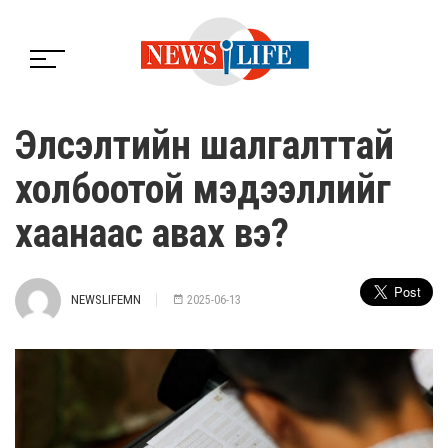
Элсэлтийн шалгалттай
холбоотой мэдээллийг
хаанаас авах вэ?
NEWSLIFEMN
2025-06-13