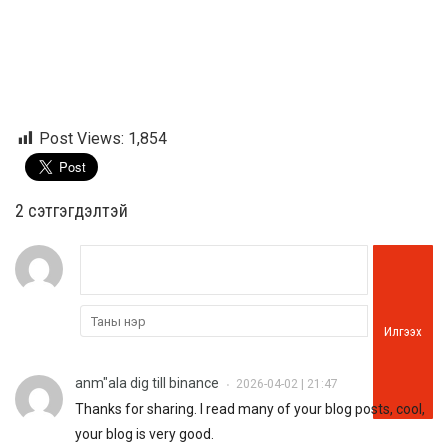
Post Views:
1,854
2 cэтгэгдэлтэй
Илгээх
anm"ala dig till binance
2026-04-02 | 21:47
•
Thanks for sharing. I read many of your blog posts, cool,
your blog is very good.