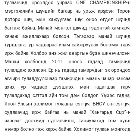
тулаанчид өрсөлдөх учраас ONE CHAMPIONSHIP-н
мэргэжлийн шүүгчдийг багаар нь урьж ирүүлсэн. Торон
доторх шүүгч, мөн хажуугаас шүүж оноо өгдөг шүүгчид
багтаж байна. Манай монгол шүүгчид тэдэнтэй хамтарч,
хянаж ажиллахаар болсон. Тэгэхээр манай шүүгчид
туршлага, ур чадвараа улам сайжруулах боломж гарч
ирж байна. Холбоо энэ жил аваргын бүсээ шинэчилсэн.
Манай холбоонд 2011 оноос гадаад тамирчид
тулалдаж эхэлсэн. Ер нь гадаад тамирчдыг эх орондоо
авчирч тулалдуулснаар тамирчдын маань чанар чансаа
ахих, ур чадвар дээшлэх, мөн гадагшаа гарч
тулалдахад сэтгэл зүйн том дэм болдог. Үүнээс гадна,
Япон Улсын холимог тулааны сэтгүүлч, БНСУ-ын сэтгүүлч,
судлаачид ирж байгаа нь манай “Хангарьд Cup”-н
чансааг дэлхийд сурталчилж, таниулахад том хувь
нэмэр болно гэж харж байна. Холимог тулаан монголд