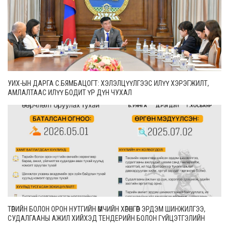
УИХ-ЫН ДАРГА С.БЯМБАЦОГТ: ХЭЛЭЛЦҮҮЛГЭЭС ИЛҮҮ ХЭРЭГЖИЛТ,
АМЛАЛТААС ИЛҮҮ БОДИТ ҮР ДҮН ЧУХАЛ
ТӨРИЙН БОЛОН ОРОН НУТГИЙН ӨМЧИЙН ХӨРӨНГӨӨР ЭРДЭМ ШИНЖИЛГЭЭ,
СУДАЛГААНЫ АЖИЛ ХИЙХЭД ТЕНДЕРИЙН БОЛОН ГҮЙЦЭТГЭЛИЙН
БАТАЛГАА ГАРГАХГҮЙ