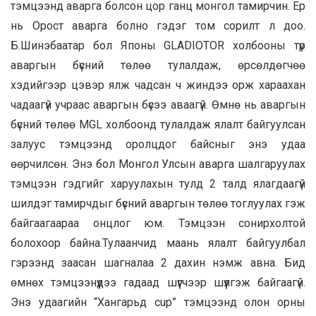
тэмцээнд аварга болсон цор ганц монгол тамирчин. Ер
нь Орост аварга болно гэдэг том сорилт л доо.
Б.Шинэбаатар бол Японы GLADIOTOR холбооны түр
аваргын бүсний төлөө тулалдаж, өрсөлдөгчөө
хэдийгээр цэвэр ялж чадсан ч жиндээ орж хараахан
чадаагүй учраас аваргын бүсээ аваагүй. Өмнө нь аваргын
бүсний төлөө MGL холбоонд тулалдаж ялалт байгуулсан
залуус тэмцээнд оролцдог байсныг энэ удаа
өөрчилсөн. Энэ бол Монгол Улсын аварга шалгаруулах
тэмцээн гэдгийг харуулахын тулд 2 талд ялагдаагүй
шилдэг тамирчдыг бүсний аваргын төлөө тоглуулах гэж
байгаагаараа онцлог юм. Тэмцээн сонирхолтой
болохоор байна.Тулаанчид маань ялалт байгуулбал
гэрээнд заасан шагналаа 2 дахин нэмж авна. Бид
өмнөх тэмцээнүүдээ гадаад шүүгчээр шүүлгэж байгаагүй.
Энэ удаагийн “Хангарьд cup” тэмцээнд олон орны