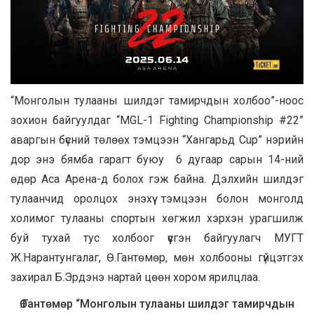
“Монголын тулааны шилдэг тамирчдын холбоо”-ноос
зохион байгуулдаг “MGL-1 Fighting Championship #22”
аваргын бүсний төлөөх тэмцээн “Хангарьд Cup” нэрийн
дор энэ бямба гарагт буюу 6 дугаар сарын 14-ний
өдөр Аса Арена-д болох гэж байна. Дэлхийн шилдэг
тулаанчид оролцох энэхүү тэмцээн болон монголд
холимог тулааны спортын хөгжил хэрхэн урагшилж
буй тухай тус холбоог үүсгэн байгуулагч МУГТ
Ж.Нарантунгалаг, Ө.Гантөмөр, мөн холбооны гүйцэтгэх
захирал Б.Эрдэнэ нартай цөөн хором ярилцлаа.
Ө.Гантөмөр “Монголын тулааны шилдэг тамирчдын