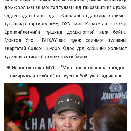
дэмжвэл манай монгол тулаанчид гайхамшгийг бүтээж
чадна гэдэгт би итгэдэг. Жишээлбэл дэлхийд холимог
тулаанаар тэргүүлэгч АНУ, ОХУ, мөн Казахстан л гэхэд
Ерөнхийлөгчийн түвшинд дэмжлэгтэй явж байна.
Монгол Улс БНХАУ-аас түрүүлж холимог тулааны
аваргатай болсон шүү дээ. Одоо урд хөршийн холимог
тулааны хөгжил бол ярих юмгүй байна.
Ж.Нарантунгалаг МУГТ, “Монголын тулааны шилдэг
тамирчдын холбоо”-ны үүсгэн байгуулагчдын нэг