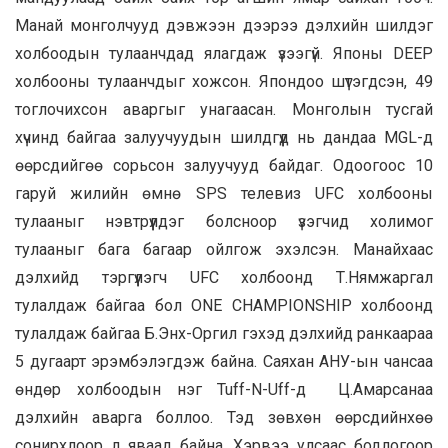
Манай монголчууд дэвжээн дээрээ дэлхийн шилдэг
холбоодын тулаанчдад ялагдаж үзээгүй. Японы DEEP
холбооны тулаанчдыг хожсон. Япондоо шүтэгдсэн, 49
тоглочихсон аваргыг унагаасан. Монголын тусгай
хүчинд байгаа залуучуудын шилдгүүд нь дандаа MGL-д
өөрсдийгөө сорьсон залуучууд байдаг. Одоогоос 10
гаруй жилийн өмнө SPS телевиз UFC холбооны
тулааныг нэвтрүүлдэг болсноор үзэгчид холимог
тулааныг бага багаар ойлгож эхэлсэн. Манайхаас
дэлхийд тэргүүлэгч UFC холбоонд Т.Нямжаргал
тулалдаж байгаа бол ONE CHAMPIONSHIP холбоонд
тулалдаж байгаа Б.Энх-Оргил гэхэд дэлхийд ранкаараа
5 дугаарт эрэмбэлэгдэж байна. Саяхан АНУ-ын чансаа
өндөр холбоодын нэг Tuff-N-Uff-д Ц.Амарсанаа
дэлхийн аварга боллоо. Тэд зөвхөн өөрсдийнхөө
сонирхлоор л яваад байна. Хэрвээ улсаас бодлогоор