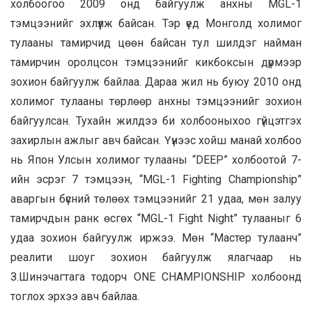
холбоогоо 2009 онд байгуулж анхны MGL-1
тэмцээнийг эхлүүлж байсан. Тэр үед Монголд холимог
тулааны тамирчид цөөн байсан тул шилдэг найман
тамирчин оролцсон тэмцээнийг кикбоксын дүрмээр
зохион байгуулж байлаа. Дараа жил нь буюу 2010 онд
холимог тулааны төрлөөр анхны тэмцээнийг зохион
байгуулсан. Тухайн жилдээ би холбооныхоо гүйцэтгэх
захирлын ажлыг авч байсан. Үүнээс хойш манай холбоо
нь Япон Улсын холимог тулааны “DEEP” холбоотой 7-
ийн эсрэг 7 тэмцээн, “MGL-1 Fighting Championship”
аваргын бүсний төлөөх тэмцээнийг 21 удаа, мөн залуу
тамирчдын ранк өсгөх “MGL-1 Fight Night” тулааныг 6
удаа зохион байгуулж иржээ. Мөн “Мастер тулаанч”
реалити шоуг зохион байгуулж ялагчаар нь
З.Шинэчагтага тодорч ONE CHAMPIONSHIP холбоонд
тоглох эрхээ авч байлаа.