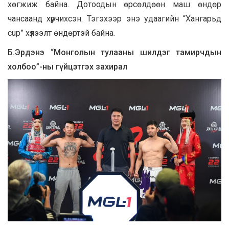
хөгжиж байна. Дотоодын өрсөлдөөн маш өндөр
чансаанд хүрчихсэн. Тэгэхээр энэ удаагийн “Хангарьд
cup” хүлээлт өндөртэй байна.
Б.Эрдэнэ “Монголын тулааны шилдэг тамирчдын
холбоо”-ны гүйцэтгэх захирал