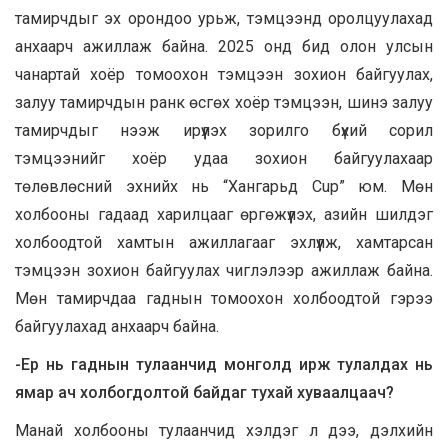
тамирчдыг эх орондоо урьж, тэмцээнд оролцуулахад
анхаарч ажиллаж байна. 2025 онд бид олон улсын
чанартай хоёр томоохон тэмцээн зохион байгуулах,
залуу тамирчдын ранк өсгөх хоёр тэмцээн, шинэ залуу
тамирчдыг нээж ирүүлэх зорилго бүхий сорил
тэмцээнийг хоёр удаа зохион байгуулахаар
төлөвлөсний эхнийх нь “Хангарьд Cup” юм. Мөн
холбооны гадаад харилцааг өргөжүүлэх, азийн шилдэг
холбоодтой хамтын ажиллагааг эхлүүлж, хамтарсан
тэмцээн зохион байгуулах чиглэлээр ажиллаж байна.
Мөн тамирчдаа гаднын томоохон холбоодтой гэрээ
байгуулахад анхаарч байна.
-Ер нь гаднын тулаанчид монголд ирж тулалдах нь
ямар ач холбогдолтой байдаг тухай хуваалцаач?
Манай холбооны тулаанчид хэлдэг л дээ, дэлхийн