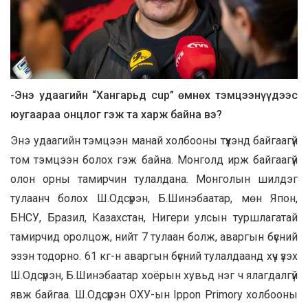
-Энэ удаагийн “Хангарьд cup” өмнөх тэмцээнүүдээс
юугаараа онцлог гэж та харж байна вэ?
Энэ удаагийн тэмцээн манай холбооны түүхэнд байгаагүй
том тэмцээн болох гэж байна. Монголд ирж байгаагүй
олон орны тамирчин тулалдана. Монголын шилдэг
тулаанч болох Ш.Одсүрэн, Б.Шинэбаатар, мөн Япон,
БНСУ, Бразил, Казахстан, Нигери улсын туршлагатай
тамирчид оролцож, нийт 7 тулаан болж, аваргын бүсний
эзэн тодорно. 61 кг-н аваргын бүсний тулалдаанд хүч үзэх
Ш.Одсүрэн, Б.Шинэбаатар хоёрын хувьд нэг ч ялагдалгүй
явж байгаа. Ш.Одсүрэн ОХУ-ын Ippon Primory холбооны