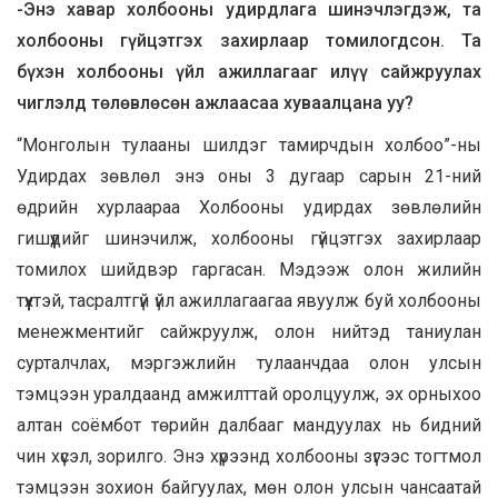
-Энэ хавар холбооны удирдлага шинэчлэгдэж, та
холбооны гүйцэтгэх захирлаар томилогдсон. Та
бүхэн холбооны үйл ажиллагааг илүү сайжруулах
чиглэлд төлөвлөсөн ажлаасаа хуваалцана уу?
“Монголын тулааны шилдэг тамирчдын холбоо”-ны
Удирдах зөвлөл энэ оны 3 дугаар сарын 21-ний
өдрийн хурлаараа Холбооны удирдах зөвлөлийн
гишүүдийг шинэчилж, холбооны гүйцэтгэх захирлаар
томилох шийдвэр гаргасан. Мэдээж олон жилийн
түүхтэй, тасралтгүй үйл ажиллагаагаа явуулж буй холбооны
менежментийг сайжруулж, олон нийтэд таниулан
сурталчлах, мэргэжлийн тулаанчдаа олон улсын
тэмцээн уралдаанд амжилттай оролцуулж, эх орныхоо
алтан соёмбот төрийн далбааг мандуулах нь бидний
чин хүсэл, зорилго. Энэ хүрээнд холбооны зүгээс тогтмол
тэмцээн зохион байгуулах, мөн олон улсын чансаатай