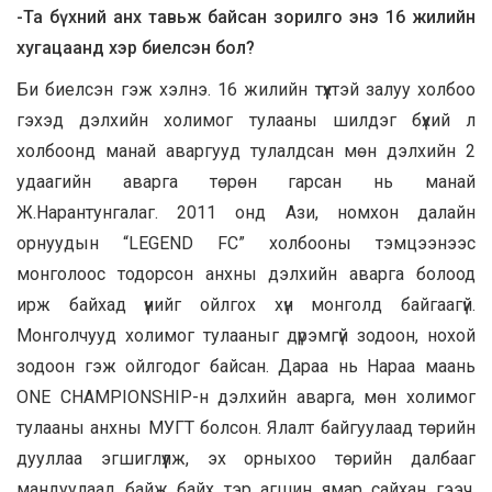
-Та бүхний анх тавьж байсан зорилго энэ 16 жилийн
хугацаанд хэр биелсэн бол?
Би биелсэн гэж хэлнэ. 16 жилийн түүхтэй залуу холбоо
гэхэд дэлхийн холимог тулааны шилдэг бүхий л
холбоонд манай аваргууд тулалдсан мөн дэлхийн 2
удаагийн аварга төрөн гарсан нь манай
Ж.Нарантунгалаг. 2011 онд Ази, номхон далайн
орнуудын “LEGEND FC” холбооны тэмцээнээс
монголоос тодорсон анхны дэлхийн аварга болоод
ирж байхад үүнийг ойлгох хүн монголд байгаагүй.
Монголчууд холимог тулааныг дүрэмгүй зодоон, нохой
зодоон гэж ойлгодог байсан. Дараа нь Нараа маань
ONE CHAMPIONSHIP-н дэлхийн аварга, мөн холимог
тулааны анхны МУГТ болсон. Ялалт байгуулаад төрийн
дууллаа эгшиглүүлж, эх орныхоо төрийн далбааг
мандуулаад байж байх тэр агшин ямар сайхан гээч.