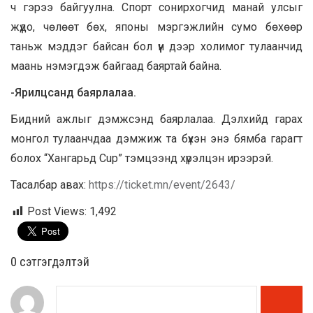
ч гэрээ байгуулна. Спорт сонирхогчид манай улсыг
жүдо, чөлөөт бөх, японы мэргэжлийн сумо бөхөөр
таньж мэддэг байсан бол үүн дээр холимог тулаанчид
маань нэмэгдэж байгаад баяртай байна.
-Ярилцсанд баярлалаа.
Бидний ажлыг дэмжсэнд баярлалаа. Дэлхийд гарах
монгол тулаанчдаа дэмжиж та бүхэн энэ бямба гарагт
болох “Хангарьд Cup” тэмцээнд хүрэлцэн ирээрэй.
Тасалбар авах:
https://ticket.mn/event/2643/
Post Views:
1,492
0 cэтгэгдэлтэй