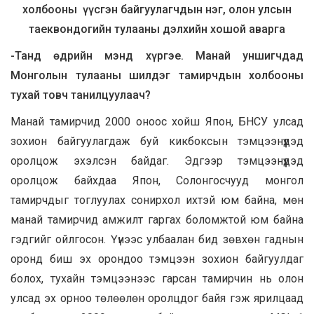
холбооны үүсгэн байгуулагчдын нэг, олон улсын
таеквондогийн тулааны дэлхийн хошой аварга
-Танд өдрийн мэнд хүргэе. Манай уншигчдад
Монголын тулааны шилдэг тамирчдын холбооны
тухай товч танилцуулаач?
Манай тамирчид 2000 оноос хойш Япон, БНСУ улсад
зохион байгуулагдаж буй кикбоксын тэмцээнүүдэд
оролцож эхэлсэн байдаг. Эдгээр тэмцээнүүдэд
оролцож байхдаа Япон, Солонгосчууд монгол
тамирчдыг тоглуулах сонирхол ихтэй юм байна, мөн
манай тамирчид амжилт гаргах боломжтой юм байна
гэдгийг ойлгосон. Үүнээс улбаалан бид зөвхөн гаднын
оронд биш эх орондоо тэмцээн зохион байгуулдаг
болох, тухайн тэмцээнээс гарсан тамирчин нь олон
улсад эх орноо төлөөлөн оролцдог байя гэж ярилцаад