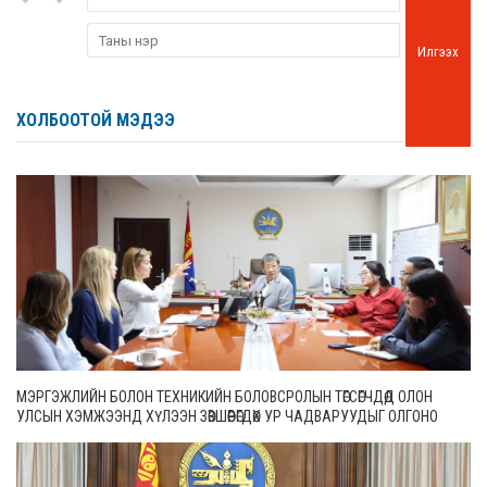
Илгээх
ХОЛБООТОЙ МЭДЭЭ
МЭРГЭЖЛИЙН БОЛОН ТЕХНИКИЙН БОЛОВСРОЛЫН ТӨГСӨГЧДӨД ОЛОН
УЛСЫН ХЭМЖЭЭНД ХҮЛЭЭН ЗӨВШӨӨРӨГДӨХ УР ЧАДВАРУУДЫГ ОЛГОНО