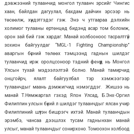
дэвжээний тулаанчид монгол тулаанч эрсийг Чингис
хаан, байлдан дагуулал, бахдам дайчин эрсээр нь
төсөөлж, хүндэтгэдэг гэж. Энэ ч утгаараа дэлхийн
холимог тулааны ертөнцөд бидэнд асар том боломж,
орон зай бий гэж хардаг. Манай холбооноос тасралтгүй
зохион байгуулдаг “MGL-1 Fighting Championship”
аваргын бүсний төлөөх тэмцээнд гаднын шилдэг
тулаанчид ирж оролцсоноор тэдний фенүүд нь Монгол
Улсын тухай мэдээлэлтэй болно. Манай тамирчид
онцгойрч, ялалт байгуулбал тэр хэмжээгээр
тулаанчдыг маань дэмжигчид нэмэгддэг. Жишээ нь
манай Т.Нямжаргал гэхэд Япон Улсад, Б.Энх-Оргил
Филиппин улсын бүхий л шилдэг тулаанчдыг ялсан учир
Филиппиний шүтэн бишрэгч ихтэй. Манай тулаанчдын
эрэмбэ, чансаа дээшлэх тусам гаднынхан манай
улсыг, манай тулаанчдыг сонирхоно. Томоохон холбоод