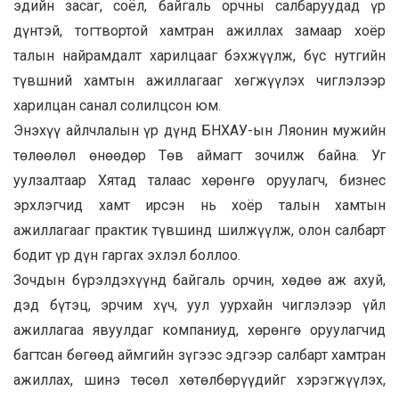
эдийн засаг, соёл, байгаль орчны салбаруудад үр
дүнтэй, тогтвортой хамтран ажиллах замаар хоёр
талын найрамдалт харилцааг бэхжүүлж, бүс нутгийн
түвшний хамтын ажиллагааг хөгжүүлэх чиглэлээр
харилцан санал солилцсон юм.
Энэхүү айлчлалын үр дүнд БНХАУ-ын Ляонин мужийн
төлөөлөл өнөөдөр Төв аймагт зочилж байна. Уг
уулзалтаар Хятад талаас хөрөнгө оруулагч, бизнес
эрхлэгчид хамт ирсэн нь хоёр талын хамтын
ажиллагааг практик түвшинд шилжүүлж, олон салбарт
бодит үр дүн гаргах эхлэл боллоо.
Зочдын бүрэлдэхүүнд байгаль орчин, хөдөө аж ахуй,
дэд бүтэц, эрчим хүч, уул уурхайн чиглэлээр үйл
ажиллагаа явуулдаг компаниуд, хөрөнгө оруулагчид
багтсан бөгөөд аймгийн зүгээс эдгээр салбарт хамтран
ажиллах, шинэ төсөл хөтөлбөрүүдийг хэрэгжүүлэх,