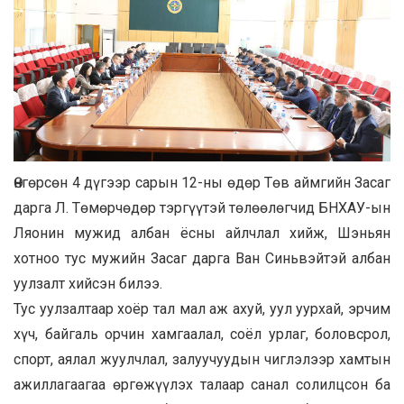
Өнгөрсөн 4 дүгээр сарын 12-ны өдөр Төв аймгийн Засаг
дарга Л. Төмөрчөдөр тэргүүтэй төлөөлөгчид БНХАУ-ын
Ляонин мужид албан ёсны айлчлал хийж, Шэньян
хотноо тус мужийн Засаг дарга Ван Синьвэйтэй албан
уулзалт хийсэн билээ.
Тус уулзалтаар хоёр тал мал аж ахуй, уул уурхай, эрчим
хүч, байгаль орчин хамгаалал, соёл урлаг, боловсрол,
спорт, аялал жуулчлал, залуучуудын чиглэлээр хамтын
ажиллагаагаа өргөжүүлэх талаар санал солилцсон ба