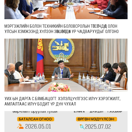
МЭРГЭЖЛИЙН БОЛОН ТЕХНИКИЙН БОЛОВСРОЛЫН ТӨГСӨГЧДӨД ОЛОН
УЛСЫН ХЭМЖЭЭНД ХҮЛЭЭН ЗӨВШӨӨРӨГДӨХ УР ЧАДВАРУУДЫГ ОЛГОНО
УИХ-ЫН ДАРГА С.БЯМБАЦОГТ: ХЭЛЭЛЦҮҮЛГЭЭС ИЛҮҮ ХЭРЭГЖИЛТ,
АМЛАЛТААС ИЛҮҮ БОДИТ ҮР ДҮН ЧУХАЛ