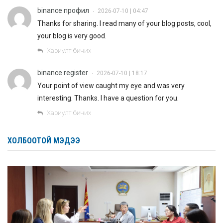
binance профил
2026-07-10 | 04:47
•
Thanks for sharing. I read many of your blog posts, cool,
your blog is very good.
Хариулт бичих
binance register
2026-07-10 | 18:17
•
Your point of view caught my eye and was very
interesting. Thanks. I have a question for you.
Хариулт бичих
ХОЛБООТОЙ МЭДЭЭ