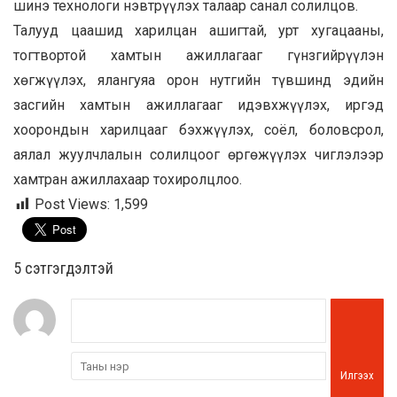
шинэ технологи нэвтрүүлэх талаар санал солилцов.
Талууд цаашид харилцан ашигтай, урт хугацааны,
тогтвортой хамтын ажиллагааг гүнзгийрүүлэн
хөгжүүлэх, ялангуяа орон нутгийн түвшинд эдийн
засгийн хамтын ажиллагааг идэвхжүүлэх, иргэд
хоорондын харилцааг бэхжүүлэх, соёл, боловсрол,
аялал жуулчлалын солилцоог өргөжүүлэх чиглэлээр
хамтран ажиллахаар тохиролцлоо.
Post Views:
1,599
5 cэтгэгдэлтэй
Илгээх