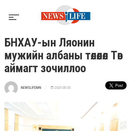
БНХАУ-ын Ляонин
мужийн албаны төлөөлөл Төв
аймагт зочиллоо
NEWSLIFEMN
2025-05-30