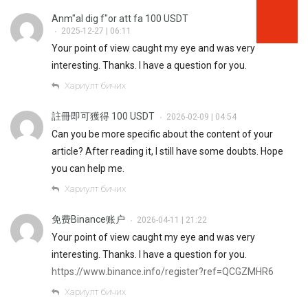
Anm"al dig f"or att fa 100 USDT
2025-12-27 | 06:11
•
Your point of view caught my eye and was very
interesting. Thanks. I have a question for you.
Хариулт бичих
註冊即可獲得 100 USDT
2026-02-09 | 04:54
•
Can you be more specific about the content of your
article? After reading it, I still have some doubts. Hope
you can help me.
Хариулт бичих
免费Binance账户
2026-04-11 | 21:22
•
Your point of view caught my eye and was very
interesting. Thanks. I have a question for you.
https://www.binance.info/register?ref=QCGZMHR6
Хариулт бичих