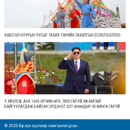
ХӨВСГӨЛ НУУРЫН ЛУСЫГ ТАХИХ ТӨРИЙН ТАХИЛГЫН ЁСЛОЛ БОЛЛОО
У.ХҮРЭЛСҮХ: АНХ 1600 ОРЧИМ ӨРХ, 7800 ГАРУЙ ХҮН АМТАЙ
БАЙГУУЛАГДАЖ БАЙСАН ЭРДЭНЭТ ХОТ ӨНӨӨДӨР 30 МЯНГА ГАРУЙ
ӨРХТЭЙ, 106 МЯНГАН СУУРИН ХҮН АМТАЙ БОЛЖЭЭ
© 2026 Бүх эрх хуулиар хамгаалагдсан.