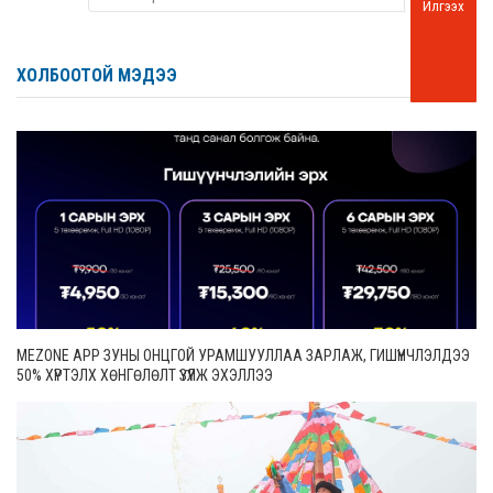
Илгээх
ХОЛБООТОЙ МЭДЭЭ
MEZONE APP ЗУНЫ ОНЦГОЙ УРАМШУУЛЛАА ЗАРЛАЖ, ГИШҮҮНЧЛЭЛДЭЭ
50% ХҮРТЭЛХ ХӨНГӨЛӨЛТ ҮЗҮҮЛЖ ЭХЭЛЛЭЭ