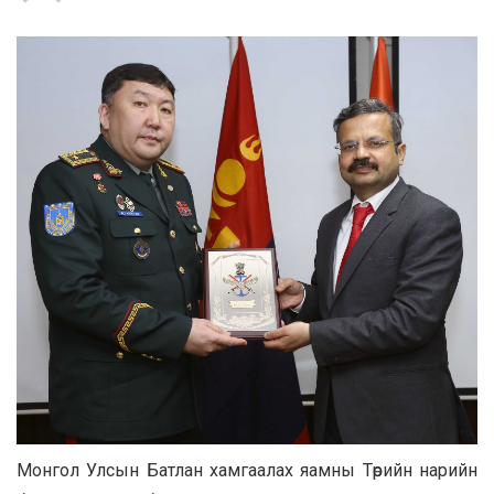
Монгол Улсын Батлан хамгаалах яамны Төрийн нарийн