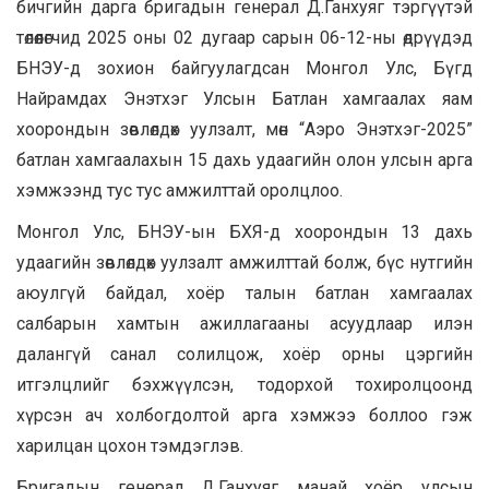
бичгийн дарга бригадын генерал Д.Ганхуяг тэргүүтэй
төлөөлөгчид 2025 оны 02 дугаар сарын 06-12-ны өдрүүдэд
БНЭУ-д зохион байгуулагдсан Монгол Улс, Бүгд
Найрамдах Энэтхэг Улсын Батлан хамгаалах яам
хоорондын зөвлөлдөх уулзалт, мөн “Аэро Энэтхэг-2025”
батлан хамгаалахын 15 дахь удаагийн олон улсын арга
хэмжээнд тус тус амжилттай оролцлоо.
Монгол Улс, БНЭУ-ын БХЯ-д хоорондын 13 дахь
удаагийн зөвлөлдөх уулзалт амжилттай болж, бүс нутгийн
аюулгүй байдал, хоёр талын батлан хамгаалах
салбарын хамтын ажиллагааны асуудлаар илэн
далангүй санал солилцож, хоёр орны цэргийн
итгэлцлийг бэхжүүлсэн, тодорхой тохиролцоонд
хүрсэн ач холбогдолтой арга хэмжээ боллоо гэж
харилцан цохон тэмдэглэв.
Бригадын генерал Д.Ганхуяг манай хоёр улсын