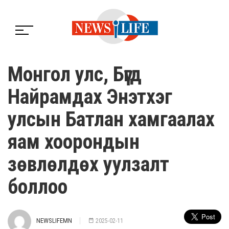
Монгол улс, Бүгд
Найрамдах Энэтхэг
улсын Батлан хамгаалах
яам хоорондын
зөвлөлдөх уулзалт
боллоо
NEWSLIFEMN
2025-02-11