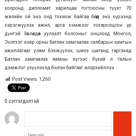
хооронд дипломат харилцаа тогтоосны түүхт 70
жилийн ой энэ онд тохиож байгаа бөгөөд энэ хүрээнд
хэрэгжүүлэх ажил, арга хэмжээг тохиролцсон үр
дүнтэй Зөвлөлдөх уулзалт болсоныг онцлоод Монгол,
Энэтхэг хоёр орны батлан хамгаалах салбарын хамтын
ажиллагааг улам бэхжүүлэх, шинэ шатанд гаргахад
Батлан хамгаалах яамны зүгээс бүхий л талын
дэмжлэг үзүүлэхэд бэлэн байгааг илэрхийллээ.
Post Views:
1,260
0 cэтгэгдэлтэй