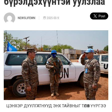
бүрэлдэхүүнтэй уулзлаа
NEWSLIFEMN
2025-03-9
ЦЭНХЭР ДУУЛГАТНУУД ЭНХ ТАЙВНЫГ ТӨЛӨӨХ ҮҮРГЭЭ