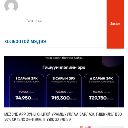
Илгээх
ХОЛБООТОЙ МЭДЭЭ
MEZONE APP ЗУНЫ ОНЦГОЙ УРАМШУУЛЛАА ЗАРЛАЖ, ГИШҮҮНЧЛЭЛДЭЭ
50% ХҮРТЭЛХ ХӨНГӨЛӨЛТ ҮЗҮҮЛЖ ЭХЭЛЛЭЭ