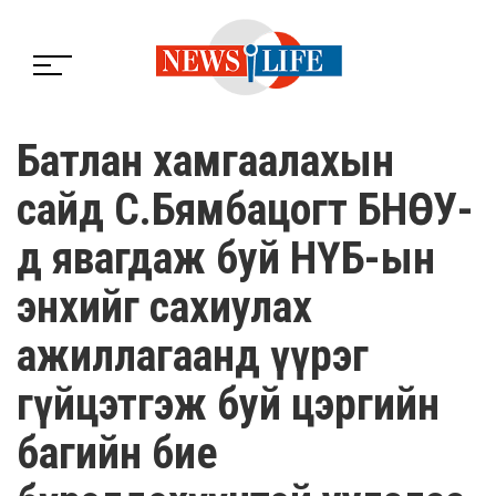
Батлан хамгаалахын
сайд С.Бямбацогт БНӨСУ-
д явагдаж буй НҮБ-ын
энхийг сахиулах
ажиллагаанд үүрэг
гүйцэтгэж буй цэргийн
багийн бие