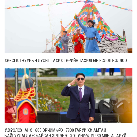
ХӨВСГӨЛ НУУРЫН ЛУСЫГ ТАХИХ ТӨРИЙН ТАХИЛГЫН ЁСЛОЛ БОЛЛОО
У.ХҮРЭЛСҮХ: АНХ 1600 ОРЧИМ ӨРХ, 7800 ГАРУЙ ХҮН АМТАЙ
БАЙГУУЛАГДАЖ БАЙСАН ЭРДЭНЭТ ХОТ ӨНӨӨДӨР 30 МЯНГА ГАРУЙ