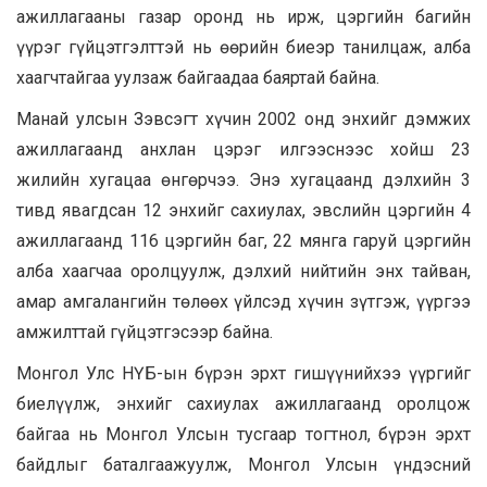
ажиллагааны газар оронд нь ирж, цэргийн багийн
үүрэг гүйцэтгэлттэй нь өөрийн биеэр танилцаж, алба
хаагчтайгаа уулзаж байгаадаа баяртай байна.
Манай улсын Зэвсэгт хүчин 2002 онд энхийг дэмжих
ажиллагаанд анхлан цэрэг илгээснээс хойш 23
жилийн хугацаа өнгөрчээ. Энэ хугацаанд дэлхийн 3
тивд явагдсан 12 энхийг сахиулах, эвслийн цэргийн 4
ажиллагаанд 116 цэргийн баг, 22 мянга гаруй цэргийн
алба хаагчаа оролцуулж, дэлхий нийтийн энх тайван,
амар амгалангийн төлөөх үйлсэд хүчин зүтгэж, үүргээ
амжилттай гүйцэтгэсээр байна.
Монгол Улс НҮБ-ын бүрэн эрхт гишүүнийхээ үүргийг
биелүүлж, энхийг сахиулах ажиллагаанд оролцож
байгаа нь Монгол Улсын тусгаар тогтнол, бүрэн эрхт
байдлыг баталгаажуулж, Монгол Улсын үндэсний