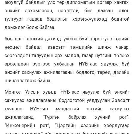
аюулгүй байдлыг улс төр-дипломатын аргаар хангах,
энхийг эрхэмлэсэн, нээлттэй, бие даасан, олон
тулгуурт гадаад бодлогыг хэрэгжүүлэхэд бодитой
дэмжлэг болж байгаа.
Өнөө цагт дэлхий дахинд үүсэж буй цэрэг-улс төрийн
нөхцөл байдал, зэвсэгт тэмцлийн шинж чанар,
сөргөлдөгч талуудын эрх мэдэл, газар нутгийн төлөөх
өрсөлдөөн зэргээс улбаалан НҮБ-аас явуулж буй
энхийг сахиулах ажиллагааны бодлого, төрөл, далайц
шинэчлэгдэж байна.
Монгол Улсын хувьд НҮБ-аас явуулж буй энхийг
сахиулах ажиллагааны бодлоготой уялдуулан Зэвсэгт
хүчнээс НҮБ-ын мандаттай энхийг сахиулах
ажиллагаанд “Түргэн байрлах хүчний рот”,
“Инженерийн рот”, “Цэргийн хээрийн хоёрдугаар
шатны эмнэлэг”-ийг оролцуулах бэлтгэлийг хангахад