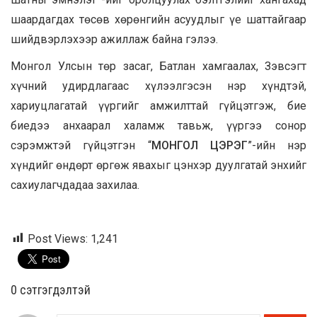
шаардагдах төсөв хөрөнгийн асуудлыг үе шаттайгаар
шийдвэрлэхээр ажиллаж байна гэлээ.
Монгол Улсын төр засаг, Батлан хамгаалах, Зэвсэгт
хүчний удирдлагаас хүлээлгэсэн нэр хүндтэй,
хариуцлагатай үүргийг амжилттай гүйцэтгэж, бие
биедээ анхаарал халамж тавьж, үүргээ сонор
сэрэмжтэй гүйцэтгэн “
МОНГОЛ ЦЭРЭГ
”-ийн нэр
хүндийг өндөрт өргөж явахыг цэнхэр дуулгатай энхийг
сахиулагчдадаа захилаа.
Post Views:
1,241
0 cэтгэгдэлтэй