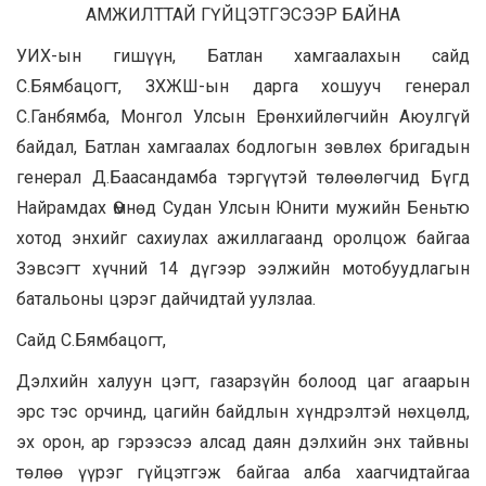
АМЖИЛТТАЙ ГҮЙЦЭТГЭСЭЭР БАЙНА
УИХ-ын гишүүн, Батлан хамгаалахын сайд
С.Бямбацогт, ЗХЖШ-ын дарга хошууч генерал
С.Ганбямба, Монгол Улсын Ерөнхийлөгчийн Аюулгүй
байдал, Батлан хамгаалах бодлогын зөвлөх бригадын
генерал Д.Баасандамба тэргүүтэй төлөөлөгчид Бүгд
Найрамдах Өмнөд Судан Улсын Юнити мужийн Беньтю
хотод энхийг сахиулах ажиллагаанд оролцож байгаа
Зэвсэгт хүчний 14 дүгээр ээлжийн мотобуудлагын
батальоны цэрэг дайчидтай уулзлаа.
Сайд С.Бямбацогт,
Дэлхийн халуун цэгт, газарзүйн болоод цаг агаарын
эрс тэс орчинд, цагийн байдлын хүндрэлтэй нөхцөлд,
эх орон, ар гэрээсээ алсад даян дэлхийн энх тайвны
төлөө үүрэг гүйцэтгэж байгаа алба хаагчидтайгаа