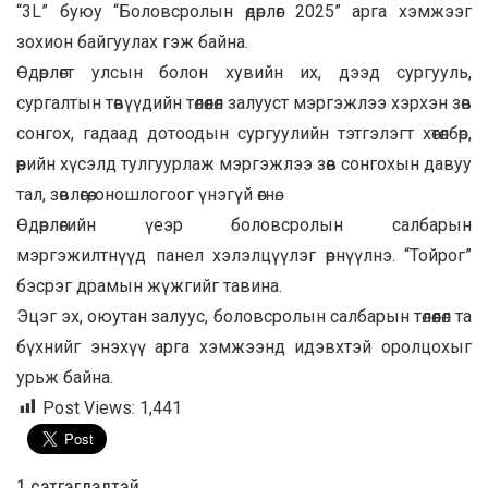
“3L” буюу “Боловсролын өдөрлөг 2025” арга хэмжээг
зохион байгуулах гэж байна.
Өдөрлөгт улсын болон хувийн их, дээд сургууль,
сургалтын төвүүдийн төлөөлөл залууст мэргэжлээ хэрхэн зөв
сонгох, гадаад дотоодын сургуулийн тэтгэлэгт хөтөлбөр,
өөрийн хүсэлд тулгуурлаж мэргэжлээ зөв сонгохын давуу
тал, зөвлөгөө, оношлогоог үнэгүй өгнө.
Өдөрлөгийн үеэр боловсролын салбарын
мэргэжилтнүүд панел хэлэлцүүлэг өрнүүлнэ. “Тойрог”
бэсрэг драмын жүжгийг тавина.
Эцэг эх, оюутан залуус, боловсролын салбарын төлөөлөл та
бүхнийг энэхүү арга хэмжээнд идэвхтэй оролцохыг
урьж байна.
Post Views:
1,441
1 сэтгэгдэлтэй