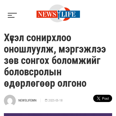
Хүсэл сонирхлоо
оношлуулж, мэргэжлээ
зөв сонгох боломжийг
боловсролын
өдөрлөгөөр олгоно
NEWSLIFEMN
2025-05-18