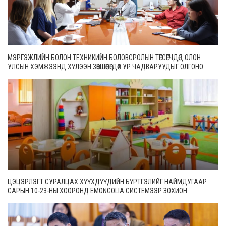
МЭРГЭЖЛИЙН БОЛОН ТЕХНИКИЙН БОЛОВСРОЛЫН ТӨГСӨГЧДӨД ОЛОН
УЛСЫН ХЭМЖЭЭНД ХҮЛЭЭН ЗӨВШӨӨРӨГДӨХ УР ЧАДВАРУУДЫГ ОЛГОНО
ЦЭЦЭРЛЭГТ СУРАЛЦАХ ХҮҮХДҮҮДИЙН БҮРТГЭЛИЙГ НАЙМДУГААР
САРЫН 10-23-НЫ ХООРОНД EMONGOLIA СИСТЕМЭЭР ЗОХИОН
БАЙГУУЛНА