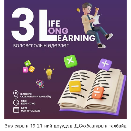
Энэ сарын 19-21-ний өдрүүдэд Д.Сүхбаатарын талбайд