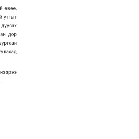
й өвөө,
й утгыг
 дуусах
иан дор
зургаан
уулахад
энээрээ
 …