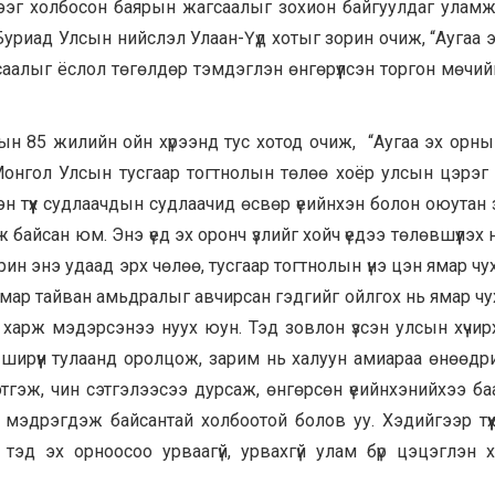
хээг холбосон баярын жагсаалыг зохион байгуулдаг уламж
Буриад Улсын нийслэл Улаан-Үүд хотыг зорин очиж, “Аугаа 
алыг ёслол төгөлдөр тэмдэглэн өнгөрүүлсэн торгон мөчий
ын 85 жилийн ойн хүрээнд тус хотод очиж, “Аугаа эх орн
Монгол Улсын тусгаар тогтнолын төлөө хоёр улсын цэрэг
эн түүх судлаачдын судлаачид өсвөр үеийнхэн болон оюутан 
айсан юм. Энэ үед эх оронч үзлийг хойч үедээ төлөвшүүлэх 
ин энэ удаад эрх чөлөө, тусгаар тогтнолын үнэ цэн ямар чу
 амар тайван амьдралыг авчирсан гэдгийг ойлгох нь ямар ч
ь харж мэдэрсэнээ нуух юун. Тэд зовлон үзсэн улсын хүчир
туу ширүүн тулаанд оролцож, зарим нь халуун амиараа өнөөдр
этгэж, чин сэтгэлээсээ дурсаж, өнгөрсөн үеийнхэнийхээ ба
 мэдрэгдэж байсантай холбоотой болов уу. Хэдийгээр түү
 тэд эх орноосоо урваагүй, урвахгүй улам бүр цэцэглэн 