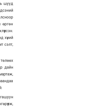
нь шууд
Хөвсгөл нуурын их
цэвэрлэгээний аяны
гдсэний
хүрээнд 301 тонн хог
олсноор
хаягдлыг төвлөрүүлжээ
2026-07-30
н өргөн
Баян-Өлгий аймгийн
үүлсэн.
дараагийн Засаг даргад
Н.Тилеуханы нэр хүчтэй
д хүний
яригдаж байна
мт сэлт,
2026-07-30
А.Ю.Ивахин: Эрдэнэт
хотын түүх бол бидний
 төлөөх
амжилтын түүх
ар дайн
2026-07-27
 мартаж,
наандаа
й.
 гашуун
өрүүлж,