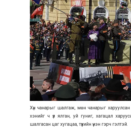
Хүн чанарыг шалгаж, мөн чанарыг харуулсан
хэнийг ч үл ялган, уй гуниг, хагацал харуу
шалгасан цаг хугацаа, түүхийн үнэн гэрч гэлтэй.