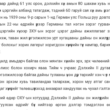
аар дайнд 61 улс орон, дэлхийн хүн амын 80 шахам хувь 
 цэргийн албанд татагдаж, тэдний 60 гаруй сая хүн амь үрэ
айн нь 1939 оны 9-р сарын 1-нд Герман улс Польш руу довт
ын 22-ны өдрийн үүрээр Германы тал нэгэн зэрэг гурва
эргийн хүчээр ЗХУ-ын эсрэг цэрэг дайны ажиллагааг эхл
дээж, таван жил үргэлжилсэн урт хугацааны дайны он жилүүдэ
олохыг хорих лагерьт хоригдсон хүмүүсийн түүх намтар, бари
.
лд амьдарч байгаа олон мянган хүнийн эрх, эрх чөлөөний
лиос болон хохирч яваа. Тийм ч учраас Дэлхийн II дуга
үргэлжилсээр байгаа дайны тулааны үнэн дүр төрхийг хэн ч үл
эн эрхэм хувь тавиландаа талархаж, хорон муу атгаг са
 хүмүүсийг төлөвшүүлэхэд анхаарал хандуулах нь чухал гэлтэ
ний өдөр ОХУ-ын хотуудад Дэлхийн II дайны он жилүүдийн
гуулсан өдрийг бүх нийтээр өргөн дэлгэр тэмдэглэн өнг