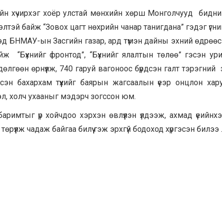
ийн хүчирхэг хоёр улстай мөнхийн хөрш Монголчууд бидни
элтэй байж “Зовох цагт нөхрийн чанар танигдана” гэдэг үгни
дэд БНМАУ-ын Засгийн газар, ард түмэн дайны эхний өдрөөс
ж “Бүхнийг фронтод”, “Бүхнийг ялалтын төлөө” гэсэн ур
өлгөөн өрнүүлж, 740 гаруй вагоноос бүрдсэн галт тэрэгний 
лсэн бахархам түүхийг баярын жагсаалын үеэр онцлон хар
гэл, холч ухааныг мэдэрч зогссон юм.
баримтыг үр хойчдоо хэрхэн өвлүүлэн үлдээж, ахмад үеийнх
т төрүүлж чадаж байгаа билүү гэж эрхгүй бодоход хүргэсэн билээ