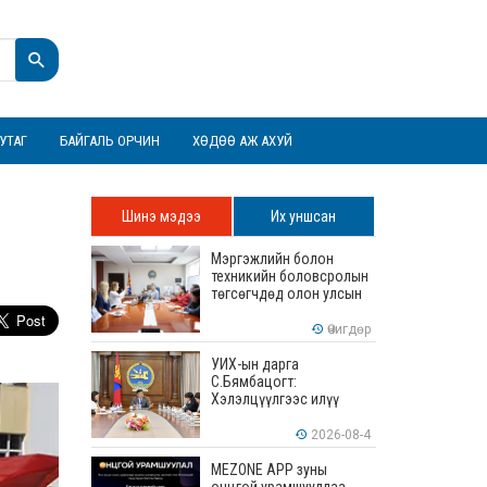
УТАГ
БАЙГАЛЬ ОРЧИН
ХӨДӨӨ АЖ АХУЙ
Шинэ мэдээ
Их уншсан
Мэргэжлийн болон
техникийн боловсролын
төгсөгчдөд олон улсын
хэмжээнд хүлээн
зөвшөөрөгдөх ур
Өчигдөр
чадваруудыг олгоно
УИХ-ын дарга
С.Бямбацогт:
Хэлэлцүүлгээс илүү
хэрэгжилт, амлалтаас
илүү бодит үр дүн чухал
2026-08-4
MEZONE APP зуны