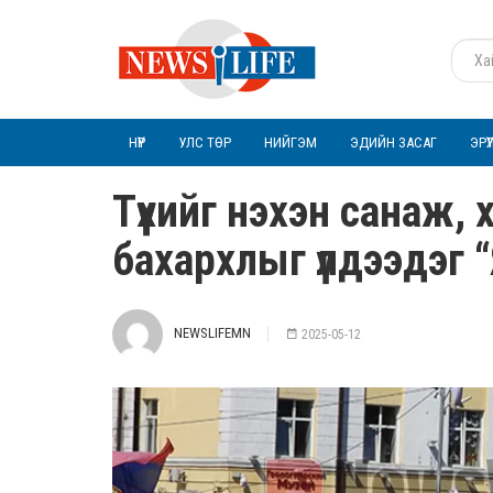
НҮҮР
УЛС ТӨР
НИЙГЭМ
ЭДИЙН ЗАСАГ
ЭРҮ
Түүхийг нэхэн санаж,
бахархлыг үлдээдэг 
NEWSLIFEMN
2025-05-12