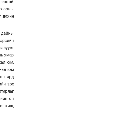
лалтай.
эх орны
г дахин
ы дайны
 эрсийн
залууст
нь ямар
хал юм,
ухал юм
хэг ард
ийн эрх
атарлаг
хийн он
хөгжиж,