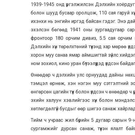
1939-1945 онд үргэлжилсэн Дэлхийн хоёрдуг
болон шууд бусаар оролцож, 110 сая гаруй хүн
ихэнхи нь энгийн иргэд байсан гэдэг. Энэ д
эхэлсэн бөгөөд 1941 оны зургаадугаар сар
фронтоор 180 орчим дивиз, 5.5 сая орчим ц
Дэлхийн хүн төрөлхтөний түүхэнд хар мөрөө үл
хорон муу санаа ямар аймшигтай зүйлс хийдэг б
ном зохиол, кино уран бүтээлүүдэд үлдсэн байдаг
Өнөөдөр ч дэлхийн улс орнуудад дайны нөхцө
тэмцэл өрнөж, хэн нэгэн муу сэтгэлтний зо
өнгөрсөн цагийн түүх болон үлдсэн ч өнөөдөр ч 
эхийн халуун хэвлийгээс хүн болон мэндэлс
хөтлөгдөлгүй бусдыг өөр шигээ санаж хайрладаг
Тийм ч учраас жил бүрийн 5 дугаар сарын 9-
сургамжийг дурсан санаж, түүхэн ялалт бай