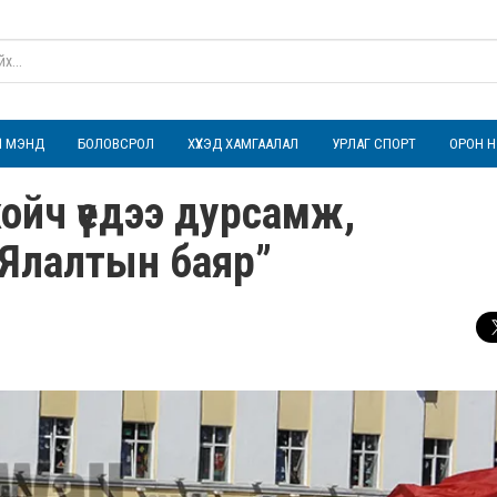
ҮЛ МЭНД
БОЛОВСРОЛ
ХҮҮХЭД ХАМГААЛАЛ
УРЛАГ СПОРТ
ОРОН Н
 хойч үедээ дурсамж,
“Ялалтын баяр”