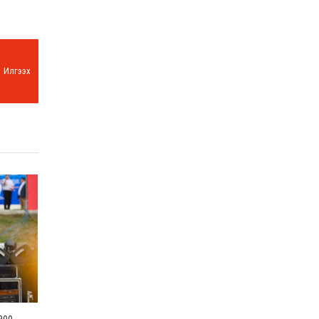
Илгээх