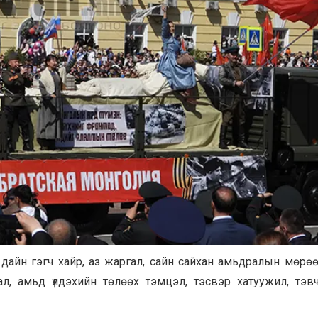
 дайн гэгч хайр, аз жаргал, сайн сайхан амьдралын мөрө
сал, амьд үлдэхийн төлөөх тэмцэл, тэсвэр хатуужил, тэв