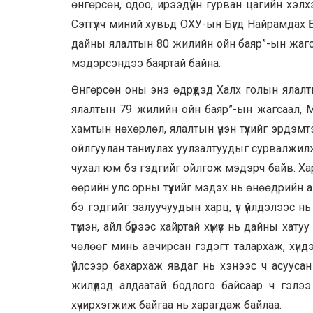
өнгөрсөн, одоо, ирээдүйн гурван цагийн хэл
Сэтгүүлч миний хувьд ОХУ-ын Бүгд Найрамдах 
дайны ялалтын 80 жилийн ойн баяр”-ын жагса
мэдэрсэндээ баяртай байна.
Өнгөрсөн оны энэ өдрүүдэд Халх голын ялалт
ялалтын 79 жилийн ойн баяр”-ын жагсаал, 
хамтын нөхөрлөл, ялалтын үнэн түүхийг эрдэмт
ойлгуулан таниулах уулзалтуудыг сурвалжилж б
чухал юм бэ гэдгийг ойлгож мэдэрч байв. Хар
өөрийн улс орны түүхийг мэдэх нь өнөөдрийн
бэ гэдгийг залуучуудын харц, үг үйлдэлээс н
түмэн, айл бүрээс хайртай хүмүүс нь дайны ха
чөлөөг минь авчирсан гэдэгт талархаж, хүнд
үйлсээр бахархаж явдаг нь хэнээс ч асуусан
жилүүдэд алдаатай бодлого байсаар ч гэлээ
хүчирхэгжиж байгаа нь харагдаж байлаа.