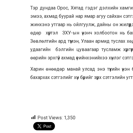
Тэр дундаа Орос, Хятад гэдэг дэлхийн хамг
эмээ, ахмад буурай нар ямар агуу сайхан сэтг
жинхэнэ утгаар нь ойлгуулж, дайны он жилүү
өдөр хүртэл ЗХУ-ын үнэнч холбоотон нь бай
Зөвлөлтийн ард түмэн, Улаан армид туслах хөд
удаагийн бэлгийн цуваагаар тусламж хүргүү
өөрийн эрхгүй ахмад үеийнхэнийхээ хүнлэг сэт
Харин өнөөдөр манай улсад энэ түүхийн үнэн 
бахархах сэтгэлийг хүн бүрийг зүрх сэтгэлийн уг
Post Views:
1,350