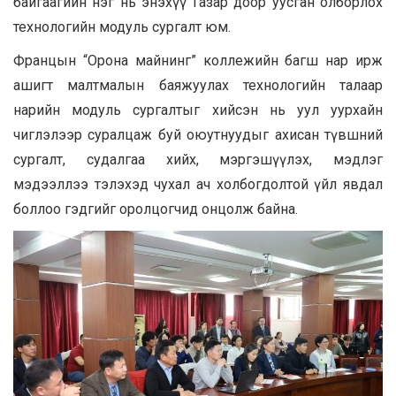
байгаагийн нэг нь энэхүү Газар доор уусган олборлох
технологийн модуль сургалт юм.
Францын “Орона майнинг” коллежийн багш нар ирж
ашигт малтмалын баяжуулах технологийн талаар
нарийн модуль сургалтыг хийсэн нь уул уурхайн
чиглэлээр суралцаж буй оюутнуудыг ахисан түвшний
сургалт, судалгаа хийх, мэргэшүүлэх, мэдлэг
мэдээллээ тэлэхэд чухал ач холбогдолтой үйл явдал
боллоо гэдгийг оролцогчид онцолж байна.