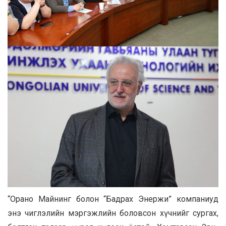
“Орано Майнинг болон “Бадрах Энержи” компаниуд
энэ чиглэлийн мэргэжлийн боловсон хүчнийг сургах,