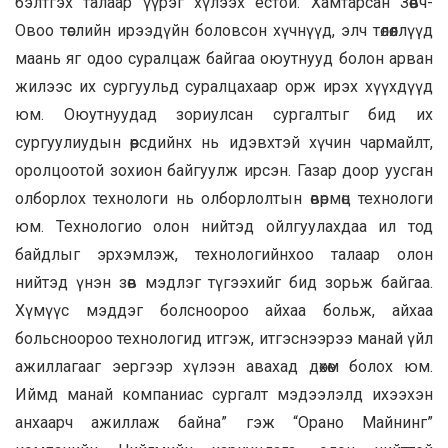
бэлтгэх талаар үүрэг хүлээх ёстой. Хамтарсан Зөөвч-
Овоо төслийн ирээдүйн боловсон хүчнүүд, элч төлөөллүүд
маань яг одоо суралцаж байгаа оюутнууд болон арван
жилээс их сургуульд суралцахаар орж ирэх хүүхдүүд
юм. Оюутнуудад зориулсан сургалтыг бид их
сургуулиудын өөрсдийнх нь идэвхтэй хүчин чармайлт,
оролцоотой зохион байгуулж ирсэн. Газар доор уусган
олборлох технологи нь олборлолтын өвөрмөц технологи
юм. Технологио олон нийтэд ойлгуулахдаа ил тод
байдлыг эрхэмлэж, технологийнхоо талаар олон
нийтэд үнэн зөв мэдлэг түгээхийг бид зорьж байгаа.
Хүмүүс мэддэг болсноороо айхаа больж, айхаа
больсноороо технологид итгэж, итгэснээрээ манай үйл
ажиллагааг эергээр хүлээн авахад дөхөм болох юм.
Иймд манай компаниас сургалт мэдээлэлд ихээхэн
анхаарч ажиллаж байна” гэж “Орано Майнинг”