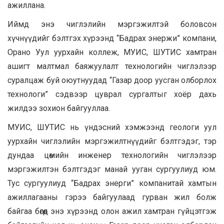
ажиллана.
Иймд энэ чиглэлийн мэргэжилтэй боловсон
хүчнүүдийг бэлтгэх хүрээнд “Бадрах энержи” компани,
Орано Уул уурхайн коллеж, МУИС, ШУТИС хамтран
ашигт малтмал баяжуулалт технологийн чиглэлээр
суралцаж буй оюутнуудад “Газар доор уусган олборлох
технологи” сэдвээр цуврал сургалтыг хоёр дахь
жилдээ зохион байгууллаа.
МУИС, ШУТИС нь үндэсний хэмжээнд геологи уул
уурхайн чиглэлийн мэргэжилтнүүдийг бэлтгэдэг, тэр
дундаа цөмийн инженер технологийн чиглэлээр
мэргэжилтэн бэлтгэдэг манай ууган сургуулиуд юм.
Тус сургуулиуд “Бадрах энерги” компанитай хамтын
ажиллагааны гэрээ байгуулаад гурван жил болж
байгаа бөгөөд энэ хүрээнд олон ажил хамтран гүйцэтгэж