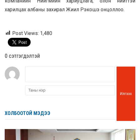
компанийн Нийгмийн хариуцлага, олон нийттэй
харилцах албаны захирал Жиил Рэкошэ онцоллоо.
Post Views:
1,480
0 cэтгэгдэлтэй
Илгээх
ХОЛБООТОЙ МЭДЭЭ