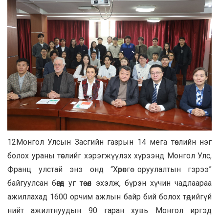
12Монгол Улсын Засгийн газрын 14 мега төслийн нэг
болох ураны төслийг хэрэгжүүлэх хүрээнд Монгол Улс,
Франц улстай энэ онд “Хөрөнгө оруулалтын гэрээ”
байгуулсан бөгөөд уг төсөл эхэлж, бүрэн хүчин чадлаараа
ажиллахад 1600 орчим ажлын байр бий болох төдийгүй
нийт ажилтнуудын 90 гаран хувь Монгол иргэд