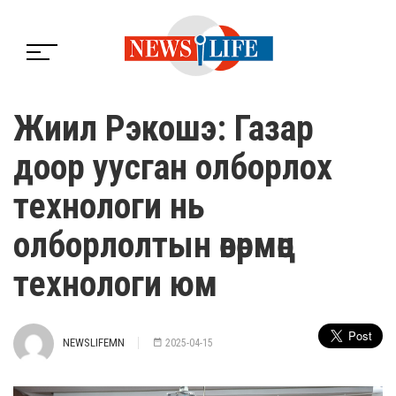
Жиил Рэкошэ: Газар
доор уусган олборлох
технологи нь
олборлолтын өвөрмөц
технологи юм
NEWSLIFEMN
2025-04-15