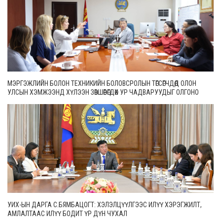
МЭРГЭЖЛИЙН БОЛОН ТЕХНИКИЙН БОЛОВСРОЛЫН ТӨГСӨГЧДӨД ОЛОН
УЛСЫН ХЭМЖЭЭНД ХҮЛЭЭН ЗӨВШӨӨРӨГДӨХ УР ЧАДВАРУУДЫГ ОЛГОНО
УИХ-ЫН ДАРГА С.БЯМБАЦОГТ: ХЭЛЭЛЦҮҮЛГЭЭС ИЛҮҮ ХЭРЭГЖИЛТ,
АМЛАЛТААС ИЛҮҮ БОДИТ ҮР ДҮН ЧУХАЛ